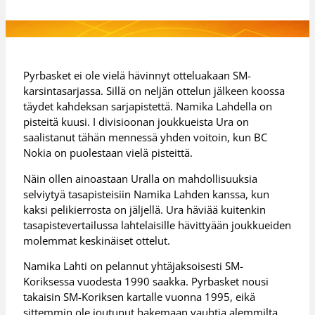
Pyrbasket ei ole vielä hävinnyt otteluakaan SM-
karsintasarjassa. Sillä on neljän ottelun jälkeen koossa
täydet kahdeksan sarjapistettä. Namika Lahdella on
pisteitä kuusi. I divisioonan joukkueista Ura on
saalistanut tähän mennessä yhden voitoin, kun BC
Nokia on puolestaan vielä pisteittä.
Näin ollen ainoastaan Uralla on mahdollisuuksia
selviytyä tasapisteisiin Namika Lahden kanssa, kun
kaksi pelikierrosta on jäljellä. Ura häviää kuitenkin
tasapistevertailussa lahtelaisille hävittyään joukkueiden
molemmat keskinäiset ottelut.
Namika Lahti on pelannut yhtäjaksoisesti SM-
Koriksessa vuodesta 1990 saakka. Pyrbasket nousi
takaisin SM-Koriksen kartalle vuonna 1995, eikä
sittemmin ole joutunut hakemaan vauhtia alemmilta