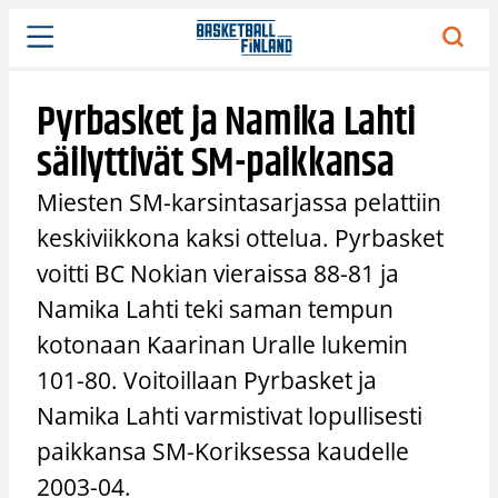
Siirry
sisältöön
Pyrbasket ja Namika Lahti
säilyttivät SM-paikkansa
Miesten SM-karsintasarjassa pelattiin
keskiviikkona kaksi ottelua. Pyrbasket
voitti BC Nokian vieraissa 88-81 ja
Namika Lahti teki saman tempun
kotonaan Kaarinan Uralle lukemin
101-80. Voitoillaan Pyrbasket ja
Namika Lahti varmistivat lopullisesti
paikkansa SM-Koriksessa kaudelle
2003-04.