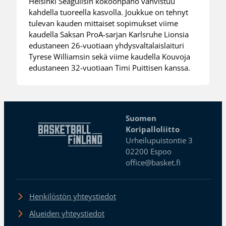
Helsinki Seagullsin kokoonpano vahvistuu
kahdella tuoreella kasvolla. Joukkue on tehnyt
tulevan kauden mittaiset sopimukset viime
kaudella Saksan ProA-sarjan Karlsruhe Lionsia
edustaneen 26-vuotiaan yhdysvaltalaislaituri
Tyrese Williamsin sekä viime kaudella Kouvoja
edustaneen 32-vuotiaan Timi Puittisen kanssa.
Suomen
Koripalloliitto
Urheilupuistontie 3
02200 Espoo
office@basket.fi
Henkilöstön yhteystiedot
Alueiden yhteystiedot