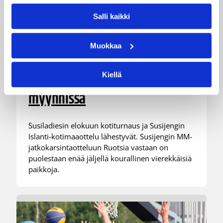
Salli kaikki
06.08.2026 10:14
Maajoukkueet
Edulliset liput Susijengin ja
Muokkaa
Susiladiesin elokuun
Kiellä
kotimaaotteluihin nyt
myynnissä
Susiladiesin elokuun kotiturnaus ja Susijengin
Islanti-kotimaaottelu lähestyvät. Susijengin MM-
jatkokarsintaotteluun Ruotsia vastaan on
puolestaan enää jäljellä kourallinen vierekkäisiä
paikkoja.