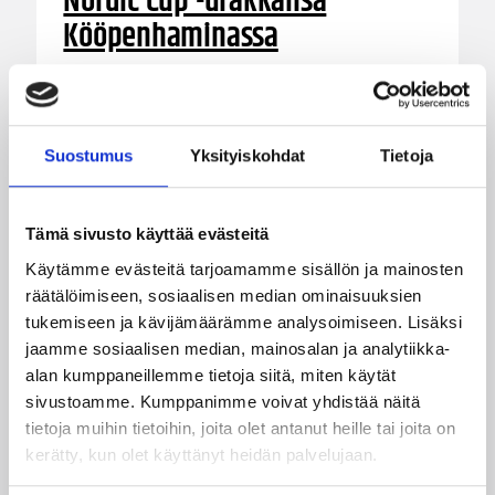
Nordic Cup -urakkansa
Kööpenhaminassa
Naisten joukkue nappasi avauspäivänä kaksi
voittoa neljästä ottelustaan, kun taas miesten
joukkue haastoi vastustajiaan tiukoissa
Suostumus
Yksityiskohdat
Tietoja
kamppailuissa, mutta jäi tällä kertaa ilman
voittoja.
Tämä sivusto käyttää evästeitä
Käytämme evästeitä tarjoamamme sisällön ja mainosten
räätälöimiseen, sosiaalisen median ominaisuuksien
tukemiseen ja kävijämäärämme analysoimiseen. Lisäksi
jaamme sosiaalisen median, mainosalan ja analytiikka-
alan kumppaneillemme tietoja siitä, miten käytät
sivustoamme. Kumppanimme voivat yhdistää näitä
tietoja muihin tietoihin, joita olet antanut heille tai joita on
kerätty, kun olet käyttänyt heidän palvelujaan.