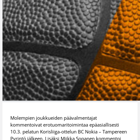
Molempien joukkueiden päävalmentajat
kommentoivat erotuomaritoimintaa epäasiallisesti
10.3. pelatun Korisliiga-ottelun BC Nokia – Tampereen
Pyrintö jälkeen. Lisäksi Miikka Sopanen kommentoi