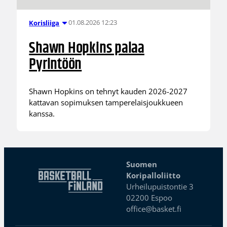
01.08.2026 12:23
Korisliiga
Shawn Hopkins palaa
Pyrintöön
Shawn Hopkins on tehnyt kauden 2026-2027
kattavan sopimuksen tamperelaisjoukkueen
kanssa.
Suomen
Koripalloliitto
Urheilupuistontie 3
02200 Espoo
office@basket.fi