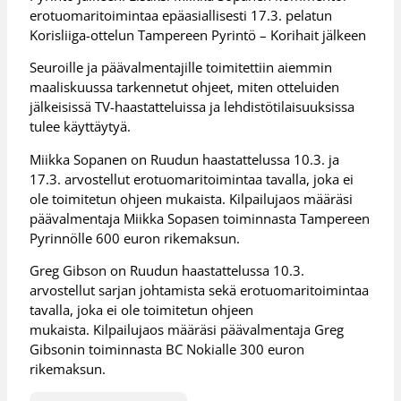
erotuomaritoimintaa epäasiallisesti 17.3. pelatun
Korisliiga-ottelun Tampereen Pyrintö – Korihait jälkeen
Seuroille ja päävalmentajille toimitettiin aiemmin
maaliskuussa tarkennetut ohjeet, miten otteluiden
jälkeisissä TV-haastatteluissa ja lehdistötilaisuuksissa
tulee käyttäytyä.
Miikka Sopanen on Ruudun haastattelussa 10.3. ja
17.3. arvostellut erotuomaritoimintaa tavalla, joka ei
ole toimitetun ohjeen mukaista. Kilpailujaos määräsi
päävalmentaja Miikka Sopasen toiminnasta Tampereen
Pyrinnölle 600 euron rikemaksun.
Greg Gibson on Ruudun haastattelussa 10.3.
arvostellut sarjan johtamista sekä erotuomaritoimintaa
tavalla, joka ei ole toimitetun ohjeen
mukaista. Kilpailujaos määräsi päävalmentaja Greg
Gibsonin toiminnasta BC Nokialle 300 euron
rikemaksun.