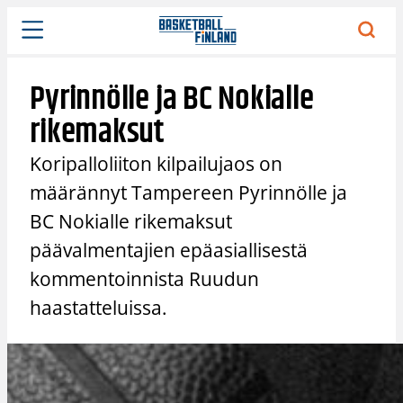
Siirry
sisältöön
Pyrinnölle ja BC Nokialle
rikemaksut
Koripalloliiton kilpailujaos on
määrännyt Tampereen Pyrinnölle ja
BC Nokialle rikemaksut
päävalmentajien epäasiallisestä
kommentoinnista Ruudun
haastatteluissa.