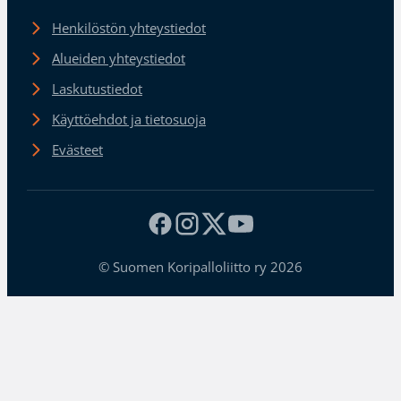
Henkilöstön yhteystiedot
Alueiden yhteystiedot
Laskutustiedot
Käyttöehdot ja tietosuoja
Evästeet
© Suomen Koripalloliitto ry 2026