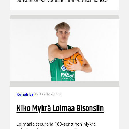
edustaneen 32-vuotiaan Timi Puittisen kanssa.
05.08.2026 09:37
Korisliiga
Niko Mykrä Loimaa Bisonsiin
Loimaalaisseura ja 189-senttinen Mykrä