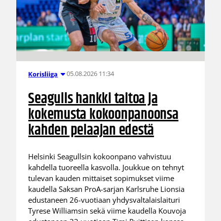
05.08.2026 11:34
Korisliiga
Seagulls hankki taitoa ja
kokemusta kokoonpanoonsa
kahden pelaajan edestä
Helsinki Seagullsin kokoonpano vahvistuu
kahdella tuoreella kasvolla. Joukkue on tehnyt
tulevan kauden mittaiset sopimukset viime
kaudella Saksan ProA-sarjan Karlsruhe Lionsia
edustaneen 26-vuotiaan yhdysvaltalaislaituri
Tyrese Williamsin sekä viime kaudella Kouvoja