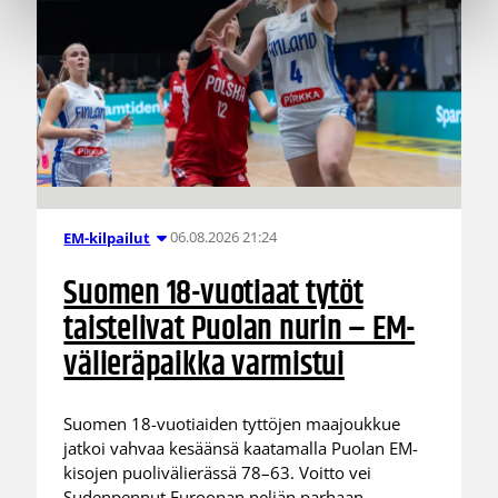
06.08.2026 21:24
EM-kilpailut
Suomen 18-vuotiaat tytöt
taistelivat Puolan nurin – EM-
välieräpaikka varmistui
Suomen 18-vuotiaiden tyttöjen maajoukkue
jatkoi vahvaa kesäänsä kaatamalla Puolan EM-
kisojen puolivälierässä 78–63. Voitto vei
Sudenpennut Euroopan neljän parhaan