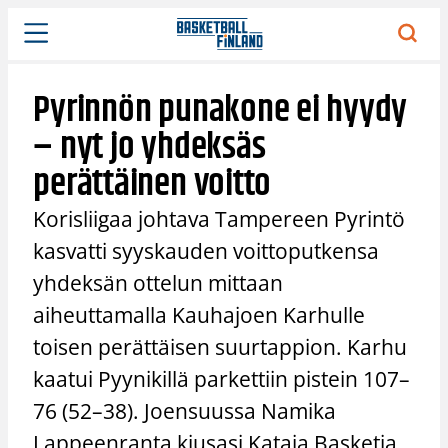
Siirry
sisältöön
Pyrinnön punakone ei hyydy
– nyt jo yhdeksäs
perättäinen voitto
Korisliigaa johtava Tampereen Pyrintö
kasvatti syyskauden voittoputkensa
yhdeksän ottelun mittaan
aiheuttamalla Kauhajoen Karhulle
toisen perättäisen suurtappion. Karhu
kaatui Pyynikillä parkettiin pistein 107–
76 (52–38). Joensuussa Namika
Lappeenranta kiusasi Kataja Basketia