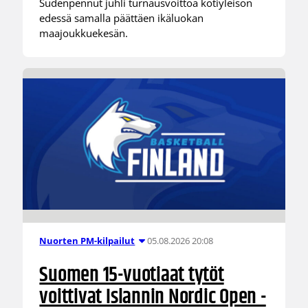
Sudenpennut juhli turnausvoittoa kotiyleisön
edessä samalla päättäen ikäluokan
maajoukkuekesän.
05.08.2026 20:08
Nuorten PM-kilpailut
Suomen 15-vuotiaat tytöt
voittivat Islannin Nordic Open -