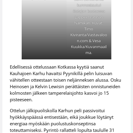
kunnostautui
Katajan kaataessa
Lappeenrannan
Namikan. Kuvat:
Timo
Kiviranta/Vastavaloo
n.com & Vesa
Kuukka/Kuvanmaail
ma.
Edellisessä ottelussaan Kotkassa kyytiä saanut
Kauhajoen Karhu havaitsi Pyynikillä pelin luisuvan
vähitellen otteestaan toisen neljänneksen alussa. Osku
Heinosen ja Kelvin Lewisin perättäisten onnistuneiden
kolmosten jälkeen tamperelaisjohto kasvoi jo 15
pisteeseen.
Ottelun jälkipuoliskolla Karhun peli passivoitui
hyökkäyspäässä entisestään, eikä joukkue löytänyt
energiaa myöskään puolustuskonseptinsa
toteuttamiseksi. Pyrintö rallatteli lopulta taululle 31