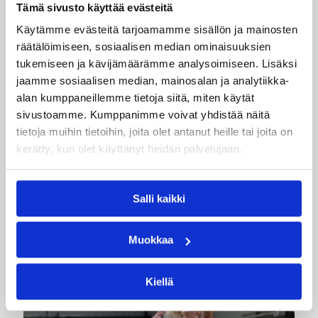
Tämä sivusto käyttää evästeitä
Renaldo Major
Sami Lehtoranta
Käytämme evästeitä tarjoamamme sisällön ja mainosten
Teemu Rannikko
Todd Brown
räätälöimiseen, sosiaalisen median ominaisuuksien
tukemiseen ja kävijämäärämme analysoimiseen. Lisäksi
Kategoriat
jaamme sosiaalisen median, mainosalan ja analytiikka-
alan kumppaneillemme tietoja siitä, miten käytät
sivustoamme. Kumppanimme voivat yhdistää näitä
Korisliiga
Pääjuttu
Sarjat
tietoja muihin tietoihin, joita olet antanut heille tai joita on
kerätty, kun olet käyttänyt heidän palvelujaan.
Salli kaikki
Katso myös
Muokkaa
Kiellä