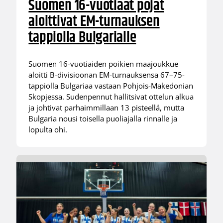
Suomen 16-vuotiaat pojat
aloittivat EM-turnauksen
tappiolla Bulgarialle
Suomen 16-vuotiaiden poikien maajoukkue
aloitti B-divisioonan EM-turnauksensa 67–75-
tappiolla Bulgariaa vastaan Pohjois-Makedonian
Skopjessa. Sudenpennut hallitsivat ottelun alkua
ja johtivat parhaimmillaan 13 pisteellä, mutta
Bulgaria nousi toisella puoliajalla rinnalle ja
lopulta ohi.