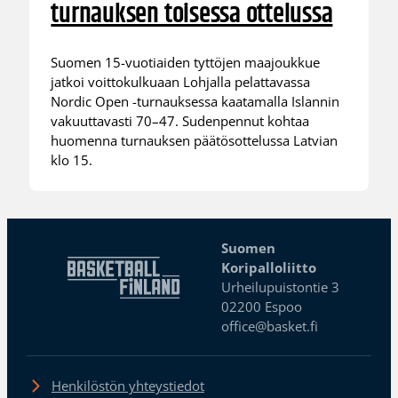
turnauksen toisessa ottelussa
Suomen 15-vuotiaiden tyttöjen maajoukkue
jatkoi voittokulkuaan Lohjalla pelattavassa
Nordic Open -turnauksessa kaatamalla Islannin
vakuuttavasti 70–47. Sudenpennut kohtaa
huomenna turnauksen päätösottelussa Latvian
klo 15.
Suomen
Koripalloliitto
Urheilupuistontie 3
02200 Espoo
office@basket.fi
Henkilöstön yhteystiedot