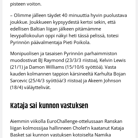
pisteen voiton.
– Olimme jälleen täydet 40 minuuttia hyvin puolustava
joukkue. Joukkueen kypsyydestä kertoi sekin, että
edellisen Baltian liigan jälkeen pitämämme
levypallokoulun oppi näkyi heti tässä pelissä, totesi
Pyrinnön päävalmentaja Pieti Poikola.
Monipuolisen ja tasaisen Pyrinnön parhaimmiston
muodostivat BJ Raymond (23/3/3 riistoa), Kelvin Lewis
(21/1) ja Damon Williams (15/10/6 syöttöä). Vasta
kauden kolmannen tappion kärsineeltä Karhulta Bojan
Sarcevic (25/4/3 syöttöä/3 riistoa) ja Akeem Johnson
(18/4) väläyttelivät.
Kataja sai kunnon vastuksen
Aiemmin viikolla EuroChallenge-ottelussaan Ranskan
liigan kolmossijaa hallinneen Cholet’n kaatanut Kataja
Basket sai kunnon vastuksen kotoiselta Namika