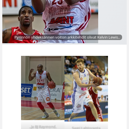
Pyrinnön yhdeksännen voiton arkkitehdit olivat Kelvin Lewis..
..ja BJ Raymond.
Sami Lehtoranta