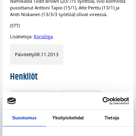
Namikasta Todd Brown (20/7/5 syöttöä), viisi kolmosta
pussittanut Anttoni Tapio (15/1), Atte Perttu (13/1) ja
Antti Niskanen (13/3/3 syöttöä) olivat vireessä.
(STT)
Lisätietoja:
Korisliiga
Päivitetty
08.11.2013
Henkilöt
Akeem Johnson
Antti Niskanen
Anttoni Tapio
Atte Perttu
Suostumus
Yksityiskohdat
Tietoja
Bojan Sarcevic
Damon Williams
Kelvin Lewis
Pieti Poikola