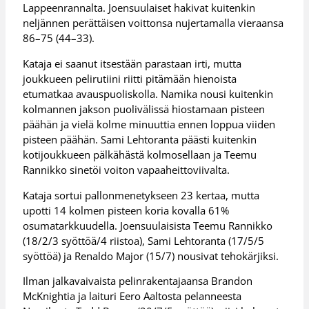
Lappeenrannalta. Joensuulaiset hakivat kuitenkin
neljännen perättäisen voittonsa nujertamalla vieraansa
86–75 (44–33).
Kataja ei saanut itsestään parastaan irti, mutta
joukkueen pelirutiini riitti pitämään hienoista
etumatkaa avauspuoliskolla. Namika nousi kuitenkin
kolmannen jakson puolivälissä hiostamaan pisteen
päähän ja vielä kolme minuuttia ennen loppua viiden
pisteen päähän. Sami Lehtoranta päästi kuitenkin
kotijoukkueen pälkähästä kolmosellaan ja Teemu
Rannikko sinetöi voiton vapaaheittoviivalta.
Kataja sortui pallonmenetykseen 23 kertaa, mutta
upotti 14 kolmen pisteen koria kovalla 61%
osumatarkkuudella. Joensuulaisista Teemu Rannikko
(18/2/3 syöttöä/4 riistoa), Sami Lehtoranta (17/5/5
syöttöä) ja Renaldo Major (15/7) nousivat tehokärjiksi.
Ilman jalkavaivaista pelinrakentajaansa Brandon
McKnightia ja laituri Eero Aaltosta pelanneesta