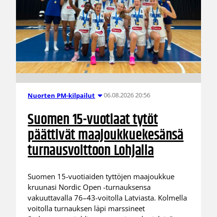
06.08.2026 20:56
Nuorten PM-kilpailut
Suomen 15-vuotiaat tytöt
päättivät maajoukkuekesänsä
turnausvoittoon Lohjalla
Suomen 15-vuotiaiden tyttöjen maajoukkue
kruunasi Nordic Open -turnauksensa
vakuuttavalla 76–43-voitolla Latviasta. Kolmella
voitolla turnauksen läpi marssineet