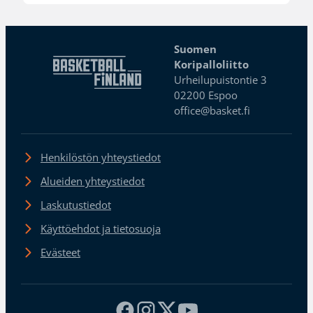
Suomen
Koripalloliitto
Urheilupuistontie 3
02200 Espoo
office@basket.fi
Henkilöstön yhteystiedot
Alueiden yhteystiedot
Laskutustiedot
Käyttöehdot ja tietosuoja
Evästeet