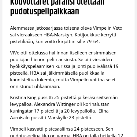
Kouvottaret paransi otettaan
pudotuspelipaikkaan
Alemmassa jatkosarjassa toisena oleva Vimpelin Veto
sai vieraakseen HBA-Märskyn. Kotijoukkue kerrytti
pistetiliään, kun voitto kirjattiin sille 79-64.
ViVe otti ottelussa hallinnan itselleen ensimmäisen
puoliajan hienon pelin ansiosta. Se piti vieraiden
hyökkäyspelaamisen kurissa ja johti puolivälissä 19
pisteellä. HBA sai jälkimmäisellä puolikkaalla
kaunisteltua lukemia, mutta Vimpelin voittoa se ei
onnistunut uhkaamaan.
Kristina King pussitti 25 pistettä ja keräsi seitsemän
levypalloa. Alexandra Wittinger oli korinalustan
kuningatar 17 pisteellä ja 20 levypallolla. Elina
Aarnisalo pussitti Märskylle 23 pistettä.
Vimpeli kasvatti pistesaaliinsa 24 pisteeseen. Sen
pudotuspelipaikka on varma. HBA on tällä hetkellä 12