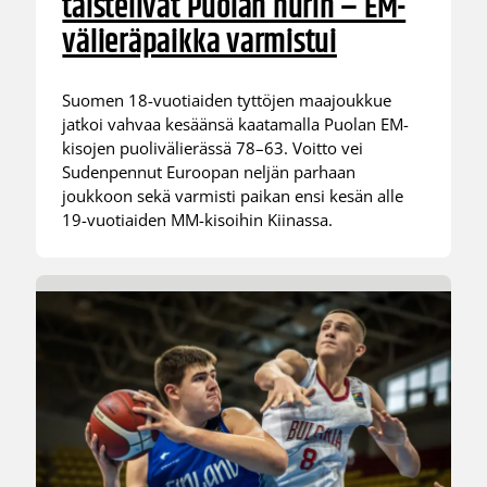
taistelivat Puolan nurin – EM-
välieräpaikka varmistui
Suomen 18-vuotiaiden tyttöjen maajoukkue
jatkoi vahvaa kesäänsä kaatamalla Puolan EM-
kisojen puolivälierässä 78–63. Voitto vei
Sudenpennut Euroopan neljän parhaan
joukkoon sekä varmisti paikan ensi kesän alle
19-vuotiaiden MM-kisoihin Kiinassa.