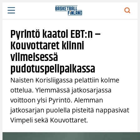
Siirry
sisältöön
Pyrintö kaatoi EBT:n –
Kouvottaret kiinni
viimeisessä
pudotuspelipaikassa
Naisten Korisliigassa pelattiin kolme
ottelua. Ylemmässä jatkosarjassa
voittoon ylsi Pyrintö. Alemman
jatkosarjan puolella pisteitä nappasivat
Vimpeli sekä Kouvottaret.