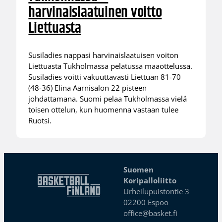
harvinaislaatuinen voitto
Liettuasta
Susiladies nappasi harvinaislaatuisen voiton
Liettuasta Tukholmassa pelatussa maaottelussa.
Susiladies voitti vakuuttavasti Liettuan 81-70
(48-36) Elina Aarnisalon 22 pisteen
johdattamana. Suomi pelaa Tukholmassa vielä
toisen ottelun, kun huomenna vastaan tulee
Ruotsi.
Suomen
Koripalloliitto
Urheilupuistontie 3
02200 Espoo
office@basket.fi