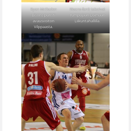
Ryan McDaden
Bisons-fanit takoivat
Bisons puristi
rumpujaan Loimaan
avausvoiton
Liikuntahallilla.
Vilppaasta.