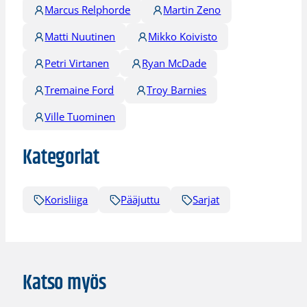
Marcus Relphorde
Martin Zeno
Matti Nuutinen
Mikko Koivisto
Petri Virtanen
Ryan McDade
Tremaine Ford
Troy Barnies
Ville Tuominen
Kategoriat
Korisliiga
Pääjuttu
Sarjat
Katso myös