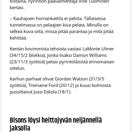
tiistaina, Pyrinnön päävalmentaja Ville Tuominen
kertasi.
– Kauhajoen hornankattila ei pelota. Tällaisessa
tunnelmassa on pelaajien kiva pelata. Minulla on
selkeä kuva siitä, missä pitää parantaa ja mitä pitää
kehittää.
Kentän kovimmista tehoista vastasi LaMonte Ulmer
(34/15/2 blokkia), jonka lisäksi Damon Williams
(23/11/3 syöttöä) pelasi pyrintöläisistä erinomaisen
ottelun.
Karhun parhaat olivat Giordan Watson (31/3/5
syöttöä), Tremaine Ford (20/12) ja kuusi kolmosta
pussittanut Jussi Eskola (18/1).
Bisons löysi heittojyvän neljännellä
jaksolla