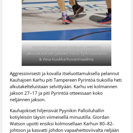
Petri Virtasen Kataja peittosi LrNMKY:n
alkuvaikeuksien jälkeen. Kuva: Tytti Nuoramo
& Vesa Kuukka/Kuvanmaailma.
Aggressiivisesti ja kovalla itseluottamuksella pelannut
Kauhajoen Karhu piti Tampereen Pyrintöä tiukoilla heti
alkutakelteluistaan selvittyään. Karhu vei kolmannen
jakson 27–17 ja piti Pyrintöä otteessaan koko
neljännen jakson.
Kauhajokiset hiljensivät Pyynikin Palloiluhallin
kotiyleisön täysin viimeisellä minuutilla. Giordan
Watson upotti ensiksi kolmosellaan Karhun 80–82-
johtoon ja kasvatti johdon vapaaheittoviivalta neljään