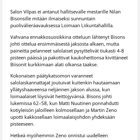
Salon Vilpas ei antanut hallitsevalle mestarille Nilan
Bisonsille mitään ilmaiseksi sunnuntain
puolivälieräavauksessa Loimaan Liikuntahallilla.
Vahvana ennakkosuosikkina otteluun lähtenyt Bisons
johti ottelua ensimmäisestä jaksosta alkaen, mutta
paineitta pelanneet salolaiset pysyttelivät tiukasti 4-8
pisteen päässä ja pakottivat kaukoheittonsa kivittäneet
Biisonit kurkkimaan alati olkansa taakse.
Kokonaisen päätykatsomon varanneet
salolaiskannattajat joutuivat kuitenkin hautaamaan
yllätyshaaveensa neljännen jakson alussa, kun
loimaalaiset löysivät heittojyvänsä. Bisons johti
lukemissa 62–58, kun Matti Nuutinen ponnahdutti
kotiyleisön jaloilleen kolmosellaan ja Martin Zeno
upotti kakkosellaan loimaalaisjohdon yhdeksään
pisteeseen.
Hetkeä myöhemmin Zeno onnistui uudelleen