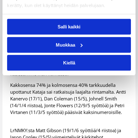
Toisella puoliajalla Kataja meni menojaan, eikä
kerätty, kun olet käyttänyt heidän palvelujaan.
LrNMKY:sta ollut enää takaa-ajajaksi.
– Vähän nihkeä aloitus, kuten pudotuspeleissä yleensä
Salli kaikki
on. Meni muutama hetki vähän tarkkaillessa, mitä
vastustaja tekee, ja LrNMKY tekikin muutamia asioita
vähän eri tavalla kuin normaalisti, Katajan
Muokkaa
päävalmentaja Jukka Toijala ynnäili.
– Ennen puoliaikaa päästiin kuskin pallille, ja kun
Kiellä
saimme pelin hallintaamme, pidimme johtoa
käsissämme ihan komeasti.
Kakkosensa 74% ja kolmosensa 40% tarkkuudella
upottanut Kataja sai ratkaisuja laajalta rintamalta. Antti
Kanervo (17/1), Dan Coleman (15/5), Johnell Smith
(14/1/4 riistoa), Jonte Flowers (12/9/5 syöttöä) ja Petri
Virtanen (11/3/5 syöttöä) pääsivät kaksinumeroisille.
LrNMKY:sta Matt Gibson (19/1/6 syöttöä/4 riistoa) ja
Jason Conley (15/5) viimeistelivät kärkitehot.