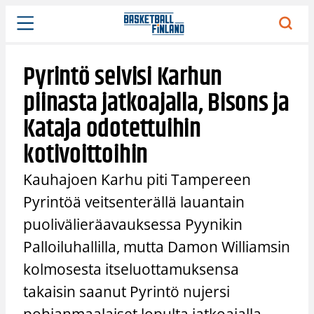
Siirry
sisältöön
Pyrintö selvisi Karhun
piinasta jatkoajalla, Bisons ja
Kataja odotettuihin
kotivoittoihin
Kauhajoen Karhu piti Tampereen
Pyrintöä veitsenterällä lauantain
puolivälieräavauksessa Pyynikin
Palloiluhallilla, mutta Damon Williamsin
kolmosesta itseluottamuksensa
takaisin saanut Pyrintö nujersi
pohjanmaalaiset lopulta jatkoajalla.