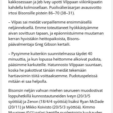
kakkosessaan ja Jeb Ivey upotti Vilppaan viikinkipaatin
kahdella kolmosellaan. Puolivälieräsarjan avausvoitto
irtosi Bisonsille pistein 86–70 (38–31).
– Vilpas sai meidät varpaillemme ensimmäisellä
neljänneksellä. Emme toteuttaneet hyökkästyämme
aivan sovittuun tapaan, ja epäonnistuimme muutaman
kerran hyvistäkin heittopaikoista, Bisons-
päävalmentaja Greg Gibson kertaili.
– Pysyimme kuitenkin suunnitelmassa täydet 40
minuuttia, ja kun lopussa heittomme alkoivat pudota,
pääsimme karkuteille. Hatunnosto Vilppaan suuntaan,
koska he pakottivat tänään meidät tekemään
hartiavoimin töitä voittaaksemme. Pudotuspeleissä
mitään ei saa helpolla.
Bisonsin neljän vahvan miehen seurueen muodostivat
loppuhetkillä kunnostautuneiden Iveyn (20/3/5
syöttöä) ja Zenon (18/4/4 syöttöä) lisäksi Ryan McDade
(20/11) ja Mikko Koivisto (20/5/3 syöttöä). Kimmo
Muurinen (0/1) palasi kentille puolentoista kuukauden