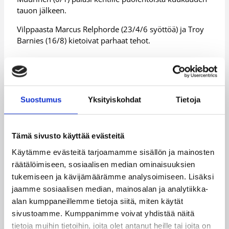
tauon jälkeen.
Vilppaasta Marcus Relphorde (23/4/6 syöttöä) ja Troy
Barnies (16/8) kietoivat parhaat tehot.
Kataja selvisi nihkeästä alusta
Myös Joensuun Mehtimäen Jäähallilla nähtiin
Suostumus
Yksityiskohdat
Tietoja
ennakkosuosikin voitto, kun Kataja pyöritteli omassa
avausottelussaan Lappeenrannan NMKY:a 91–67 (41–
29).
Tämä sivusto käyttää evästeitä
LrNMKY sai Katajan hyökkäyspelin hetkittäin jumiin
Käytämme evästeitä tarjoamamme sisällön ja mainosten
ensimmäisellä puoliajalla ja pakotti joensuulaisille jopa
räätälöimiseen, sosiaalisen median ominaisuuksien
seitsemän pallonmenetystä ensimmäiseen
tukemiseen ja kävijämäärämme analysoimiseen. Lisäksi
kymmeneen minuuttiin. Pelin ratkaisu alkoi kuitenkin
jaamme sosiaalisen median, mainosalan ja analytiikka-
kypsyä juuri ennen taukoa, kun Kataja vei
alan kumppaneillemme tietoja siitä, miten käytät
kaksiminuuttisen 8-0 ja karkasi 12 pisteen johtoon.
sivustoamme. Kumppanimme voivat yhdistää näitä
tietoja muihin tietoihin, joita olet antanut heille tai joita on