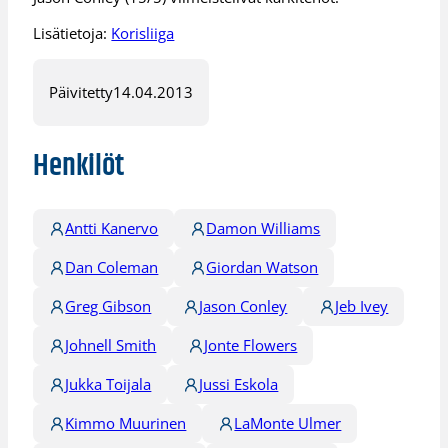
Lisätietoja:
Korisliiga
Päivitetty
14.04.2013
Henkilöt
Antti Kanervo
Damon Williams
Dan Coleman
Giordan Watson
Greg Gibson
Jason Conley
Jeb Ivey
Johnell Smith
Jonte Flowers
Jukka Toijala
Jussi Eskola
Kimmo Muurinen
LaMonte Ulmer