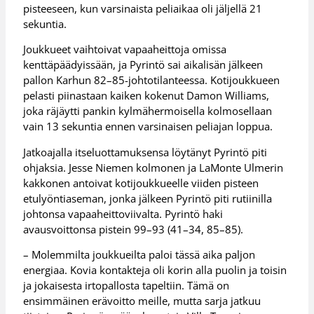
pisteeseen, kun varsinaista peliaikaa oli jäljellä 21
sekuntia.
Joukkueet vaihtoivat vapaaheittoja omissa
kenttäpäädyissään, ja Pyrintö sai aikalisän jälkeen
pallon Karhun 82–85-johtotilanteessa. Kotijoukkueen
pelasti piinastaan kaiken kokenut Damon Williams,
joka räjäytti pankin kylmähermoisella kolmosellaan
vain 13 sekuntia ennen varsinaisen peliajan loppua.
Jatkoajalla itseluottamuksensa löytänyt Pyrintö piti
ohjaksia. Jesse Niemen kolmonen ja LaMonte Ulmerin
kakkonen antoivat kotijoukkueelle viiden pisteen
etulyöntiaseman, jonka jälkeen Pyrintö piti rutiinilla
johtonsa vapaaheittoviivalta. Pyrintö haki
avausvoittonsa pistein 99–93 (41–34, 85–85).
– Molemmilta joukkueilta paloi tässä aika paljon
energiaa. Kovia kontakteja oli korin alla puolin ja toisin
ja jokaisesta irtopallosta tapeltiin. Tämä on
ensimmäinen erävoitto meille, mutta sarja jatkuu