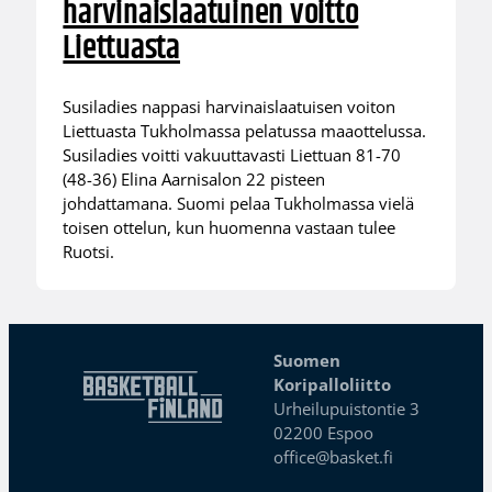
harvinaislaatuinen voitto
Liettuasta
Susiladies nappasi harvinaislaatuisen voiton
Liettuasta Tukholmassa pelatussa maaottelussa.
Susiladies voitti vakuuttavasti Liettuan 81-70
(48-36) Elina Aarnisalon 22 pisteen
johdattamana. Suomi pelaa Tukholmassa vielä
toisen ottelun, kun huomenna vastaan tulee
Ruotsi.
Suomen
Koripalloliitto
Urheilupuistontie 3
02200 Espoo
office@basket.fi