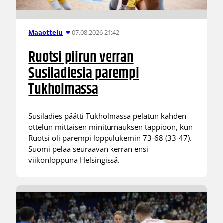
07.08.2026 21:42
Maaottelu
Ruotsi piirun verran
Susiladiesia parempi
Tukholmassa
Susiladies päätti Tukholmassa pelatun kahden
ottelun mittaisen miniturnauksen tappioon, kun
Ruotsi oli parempi loppulukemin 73-68 (33-47).
Suomi pelaa seuraavan kerran ensi
viikonloppuna Helsingissä.