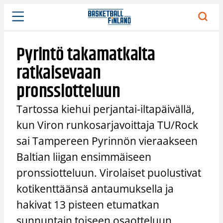
Siirry
sisältöön
Pyrintö takamatkalta
ratkaisevaan
pronssiotteluun
Tartossa kiehui perjantai-iltapäivällä,
kun Viron runkosarjavoittaja TU/Rock
sai Tampereen Pyrinnön vieraakseen
Baltian liigan ensimmäiseen
pronssiotteluun. Virolaiset puolustivat
kotikenttäänsä antaumuksella ja
hakivat 13 pisteen etumatkan
sunnuntain toiseen osaotteluun