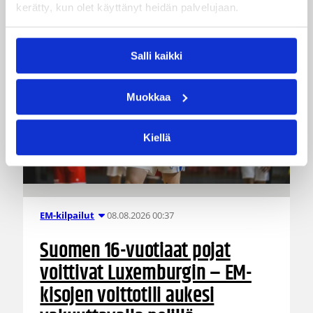
kerätty, kun olet käyttänyt heidän palvelujaan.
Salli kaikki
Muokkaa
Kiellä
08.08.2026 00:37
EM-kilpailut
Suomen 16-vuotiaat pojat
voittivat Luxemburgin – EM-
kisojen voittotili aukesi