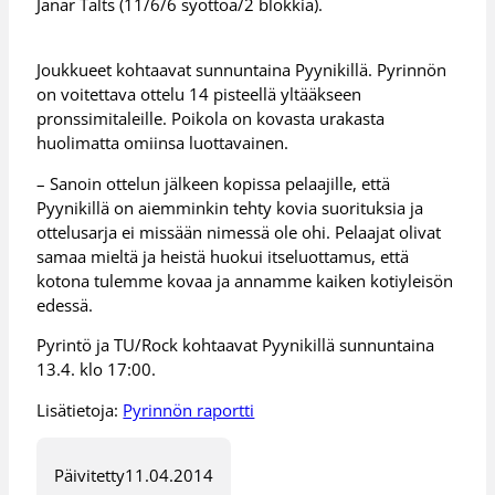
Janar Talts (11/6/6 syöttöä/2 blokkia).
Joukkueet kohtaavat sunnuntaina Pyynikillä. Pyrinnön
on voitettava ottelu 14 pisteellä yltääkseen
pronssimitaleille. Poikola on kovasta urakasta
huolimatta omiinsa luottavainen.
– Sanoin ottelun jälkeen kopissa pelaajille, että
Pyynikillä on aiemminkin tehty kovia suorituksia ja
ottelusarja ei missään nimessä ole ohi. Pelaajat olivat
samaa mieltä ja heistä huokui itseluottamus, että
kotona tulemme kovaa ja annamme kaiken kotiyleisön
edessä.
Pyrintö ja TU/Rock kohtaavat Pyynikillä sunnuntaina
13.4. klo 17:00.
Lisätietoja:
Pyrinnön raportti
Päivitetty
11.04.2014