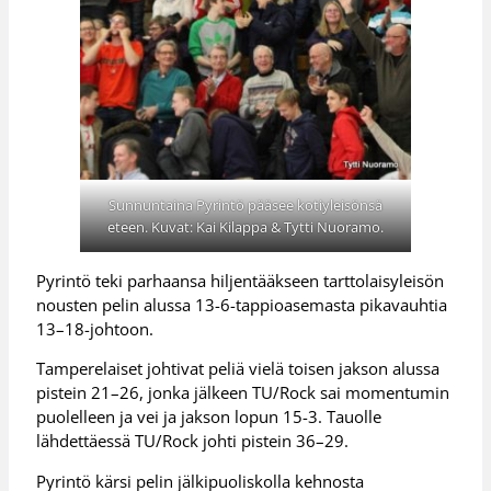
Sunnuntaina Pyrintö pääsee kotiyleisönsä
eteen. Kuvat: Kai Kilappa & Tytti Nuoramo.
Pyrintö teki parhaansa hiljentääkseen tarttolaisyleisön
nousten pelin alussa 13-6-tappioasemasta pikavauhtia
13–18-johtoon.
Tamperelaiset johtivat peliä vielä toisen jakson alussa
pistein 21–26, jonka jälkeen TU/Rock sai momentumin
puolelleen ja vei ja jakson lopun 15-3. Tauolle
lähdettäessä TU/Rock johti pistein 36–29.
Pyrintö kärsi pelin jälkipuoliskolla kehnosta