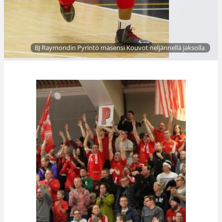
BJ Raymondin Pyrintö masensi Kouvot neljännellä jaksolla.