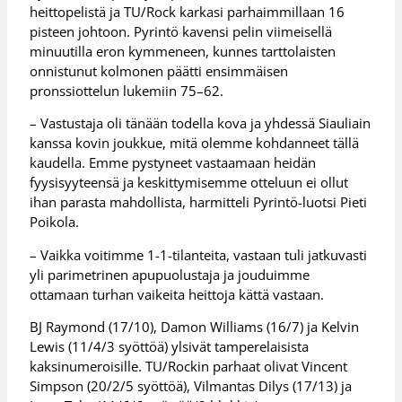
heittopelistä ja TU/Rock karkasi parhaimmillaan 16
pisteen johtoon. Pyrintö kavensi pelin viimeisellä
minuutilla eron kymmeneen, kunnes tarttolaisten
onnistunut kolmonen päätti ensimmäisen
pronssiottelun lukemiin 75–62.
– Vastustaja oli tänään todella kova ja yhdessä Siauliain
kanssa kovin joukkue, mitä olemme kohdanneet tällä
kaudella. Emme pystyneet vastaamaan heidän
fyysisyyteensä ja keskittymisemme otteluun ei ollut
ihan parasta mahdollista, harmitteli Pyrintö-luotsi Pieti
Poikola.
– Vaikka voitimme 1-1-tilanteita, vastaan tuli jatkuvasti
yli parimetrinen apupuolustaja ja jouduimme
ottamaan turhan vaikeita heittoja kättä vastaan.
BJ Raymond (17/10), Damon Williams (16/7) ja Kelvin
Lewis (11/4/3 syöttöä) ylsivät tamperelaisista
kaksinumeroisille. TU/Rockin parhaat olivat Vincent
Simpson (20/2/5 syöttöä), Vilmantas Dilys (17/13) ja