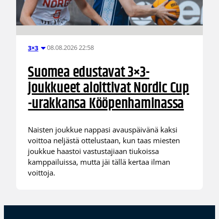
08.08.2026 22:58
3×3
Suomea edustavat 3×3-
joukkueet aloittivat Nordic Cup
-urakkansa Kööpenhaminassa
Naisten joukkue nappasi avauspäivänä kaksi
voittoa neljästä ottelustaan, kun taas miesten
joukkue haastoi vastustajiaan tiukoissa
kamppailuissa, mutta jäi tällä kertaa ilman
voittoja.