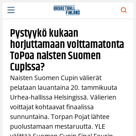
Siirry
sisältöön
Pystyykö kukaan
horjuttamaan voittamatonta
ToPoa naisten Suomen
Cupissa?
Naisten Suomen Cupin välierät
pelataan lauantaina 20. tammikuuta
Urhea-hallissa Helsingissä. Välierien
voittajat kohtaavat finaalissa
sunnuntaina. Torpan Pojat lähtee
puolustamaan mestaruutta. YLE
välittää Suomen Cupin Final Fourin