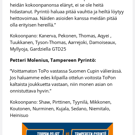
heidän kokoonpanonsa elänyt, ei se ole heitä
hidastanut. Pyrintö haluaa pitää vauhtia ja heiltä löytyy
heittovoimaa. Näiden asioiden kanssa meidän pitää
olla erityisen hereillä.”
Kokoonpano: Kanerva, Pekonen, Thomas, Aqyei ,
Tuukkanen, Tyson-Thomas, Aarrejoki, Damoiseaux,
Myllyoja, Gardziella GTD25
Petteri Molenius, Tampereen Pyrintö:
”Voittamaton ToPo vastassa Suomen Cupin välierässä.
Jos haluamme edes kilpailla ottelun voitosta ToPon
kaltaista joukkuetta vastaan, niin monen asian on
onnistuttava hyvin.”
Kokoonpano: Shaw, Pirttinen, Tyynilä, Mikkonen,
Koutonen, Nurminen, Kujala, Sedano, Niemitalo,
Heinisuo