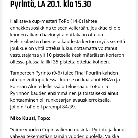
Pyrintö, LA 20.1. klo 15.30
Hallitseva cup-mestari ToPo (14-0) lähtee
ennakkosuosikkina toiseen välierään. Joukkue ei ole
kauden aikana hävinnyt ainuttakaan ottelua.
Helsinkiläisten hienosta kaudesta kertoo myös se, että
joukkue on yhtä ottelua lukuunottamatta voittanut
vastustajansa yli 10 pisteellä keskimääräisen korieron
ollessa plussalla liki 35 pistettä ottelua kohden.
Tampereen Pyrintö (9-6) tulee Final Fouriin kahden
ottelun voittoputkessa, kun se on kaatanut HBA:n ja
Forssan Alun edellisissä otteluissaan. ToPon ja
Pyrinnön kauden ensimmäinen ja toistaiseksi ainut
kohtaaminen oli runkosarjan avauskierroksella,
jolloin ToPo oli parempi 84-39.
Niko Kuusi, Topo:
”Viime vuoden Cupin välierän uusinta. Pyrintö jatkanut
vahvaa tekemistään tämän vuoden puolella. Vaikka