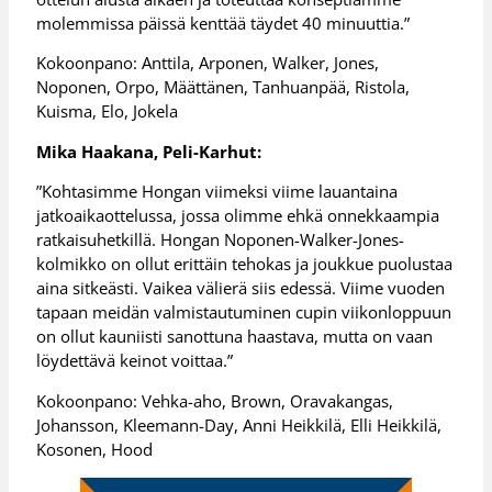
molemmissa päissä kenttää täydet 40 minuuttia.”
Kokoonpano: Anttila, Arponen, Walker, Jones,
Noponen, Orpo, Määttänen, Tanhuanpää, Ristola,
Kuisma, Elo, Jokela
Mika Haakana, Peli-Karhut:
”Kohtasimme Hongan viimeksi viime lauantaina
jatkoaikaottelussa, jossa olimme ehkä onnekkaampia
ratkaisuhetkillä. Hongan Noponen-Walker-Jones-
kolmikko on ollut erittäin tehokas ja joukkue puolustaa
aina sitkeästi. Vaikea välierä siis edessä. Viime vuoden
tapaan meidän valmistautuminen cupin viikonloppuun
on ollut kauniisti sanottuna haastava, mutta on vaan
löydettävä keinot voittaa.”
Kokoonpano: Vehka-aho, Brown, Oravakangas,
Johansson, Kleemann-Day, Anni Heikkilä, Elli Heikkilä,
Kosonen, Hood