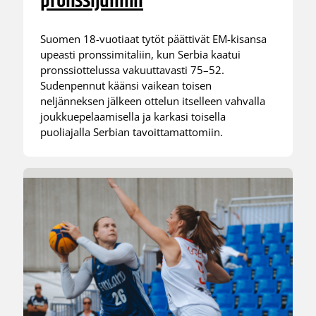
pronssijuhliin
Suomen 18-vuotiaat tytöt päättivät EM-kisansa
upeasti pronssimitaliin, kun Serbia kaatui
pronssiottelussa vakuuttavasti 75–52.
Sudenpennut käänsi vaikean toisen
neljänneksen jälkeen ottelun itselleen vahvalla
joukkuepelaamisella ja karkasi toisella
puoliajalla Serbian tavoittamattomiin.