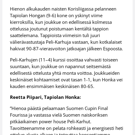
Hienon alkukauden naisten Korisliigassa pelanneen
Tapiolan Hongan (9-6) kone on yskinyt viime
kierroksilla, kun joukkue on edellisessä kolmessa
ottelussa joutunut poistumaan kentältä tappion
saattelemana. Tappioista viimeisin tuli juuri
välierävastustaja Peli-Karhuja vastaan, kun kotkalaiset
hakivat 90-87-vierasvoiton jatkoajan jälkeen Espoosta.
Peli-Karhujen (11–4) kurssi osoittaa vahvasti toiseen
suuntaan, kun joukkue on napannut seitsemästä
edellisestä ottelusta yhtä monta voittoa. Joukkueiden
keskinäiset kohtaamiset ovat tasan 1-1, kun Honka vei
kauden ensimmäisen keskinäisen 80-65.
Reetta Piipari, Tapiolan Honka:
”Hienoa päästä pelaamaan Suomen Cupin Final
Fourissa ja vastassa vielä Suomen naiskoriksen
pitkäaikainen power house Peli-Karhut.
Tavoitteenamme on pelata rohkeasti ja energisesti heti
ottelun alusta alkaen ja toteuttaa konseptiamme