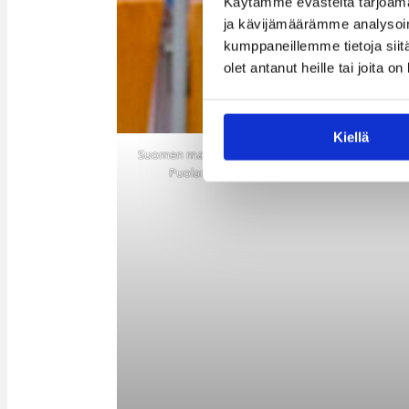
Käytämme evästeitä tarjoama
ja kävijämäärämme analysoim
kumppaneillemme tietoja siitä
olet antanut heille tai joita o
Kiellä
Suomen maajoukkue ulvoi itsensä EM-kisoissa yhde
Puolan ja Sveitsin. Kuvassa tuulettaa Mikko 