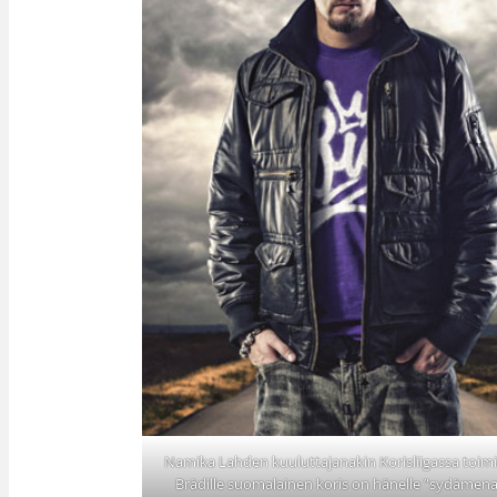
Namika Lahden kuuluttajanakin Korisliigassa toimi
Brädille suomalainen koris on hänelle ”sydämena