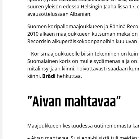
suuren yleisön edessä Helsingin Jäähallissa 17.
avausottelussaan Albanian.
Suomen koripallomaajoukkueen ja Rähinä Records
2010 alkaen maajoukkueen kutsumanimeksi on va
Recordsin alkuperäiskokoonpanoihin kuuluvan K
– Korismaajoukkueelle biisin tekeminen on kuin me
Suomalainen koris on mulle sydämenasia ja on
mitalinsyrjään kiinni. Toivottavasti saadaan ku
kiinni,
Brädi
hehkuttaa.
”Aivan mahtavaa”
Maajoukkueen keskuudessa uutinen omasta kannus
– Aivan mahtavaa. Susijengi-biisistä tuli meidän 