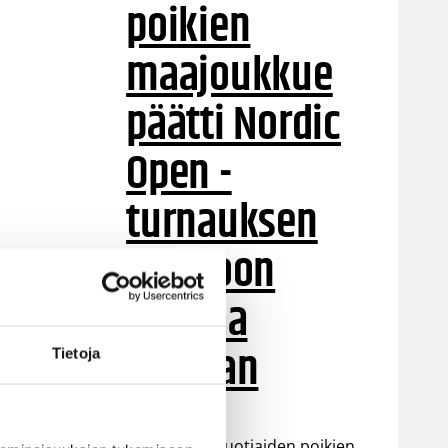
poikien
maajoukkue
päätti Nordic
Open -
turnauksen
tappioon
Latviaa
vastaan
Tietoja
Suomen 15-vuotiaiden poikien