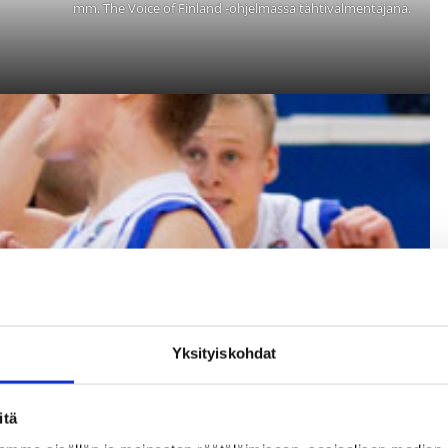
mm. The Voice of Finland -ohjelmassa tähtivalmentajana.
Yksityiskohdat
itä