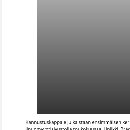
Kannustuskappale julkaistaan ensimmäisen kerr
lipunmyyntisivustolla toukokuussa. Uniikki, Bräd