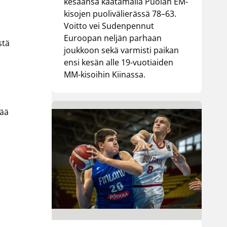
kesäänsä kaatamalla Puolan EM-
kisojen puolivälierässä 78–63.
Voitto vei Sudenpennut
Euroopan neljän parhaan
stä
joukkoon sekä varmisti paikan
ensi kesän alle 19-vuotiaiden
MM-kisoihin Kiinassa.
jää