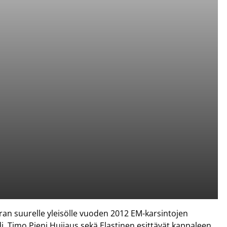
an suurelle yleisölle vuoden 2012 EM-karsintojen
i, Timo Pieni Huijaus sekä Elastinen esittävät kappaleen