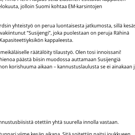
 elokuuta, jolloin Suomi kohtaa EM-karsintojen
in yhteistyö on perua luontaisesta jatkumosta, sillä kesä
kiintunut ”Susijengi”, joka puolestaan on peruja Rähinä
apasiteettiyksikön kappaleesta.
ikäläiselle räätälöity tilaustyö. Olen tosi innoissani!
 hienoa päästä biisin muodossa auttamaan Susijengiä
nnon korishuuma aikaan – kannustuslaulusta se ei ainakaan 
tusbiisistä otettiin yhtä suurella innolla vastaan.
tunnari viime kesän aikana. Sitä soitettiin paitsi joukkueen