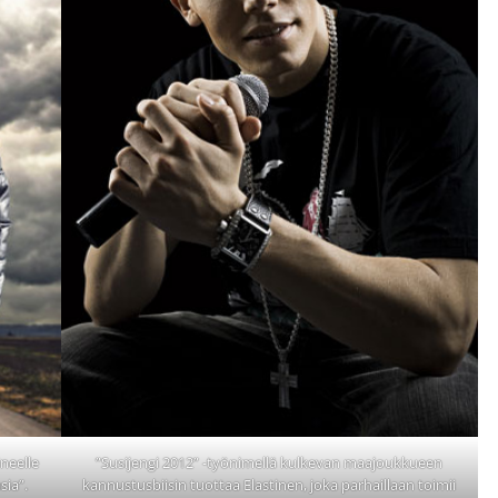
neelle
”Susijengi 2012” -työnimellä kulkevan maajoukkueen
sia”.
kannustusbiisin tuottaa Elastinen, joka parhaillaan toimii