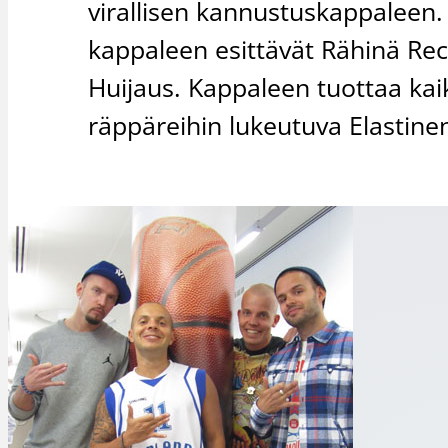
virallisen kannustuskappaleen.
kappaleen esittävät Rähinä Recor
Huijaus. Kappaleen tuottaa ka
räppäreihin lukeutuva Elastine