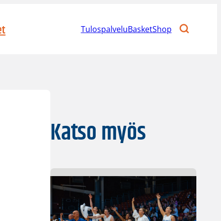
et
Tulospalvelu
BasketShop
Katso myös