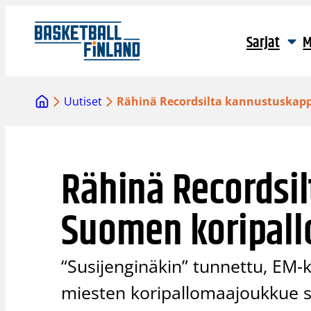
Siirry
sisältöön
Sarjat
M
Uutiset
Rähinä Recordsilta kannustuskap
Rähinä Recordsi
Suomen koripall
“Susijenginäkin” tunnettu, EM
miesten koripallomaajoukkue 