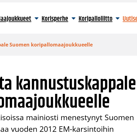
aajoukkueet
Korisperhe
Koripalloliitto
Uutis
pale Suomen koripallomaajoukkueelle
lta kannustuskappale
omaajoukkueelle
-kisoissa mainiosti menestynyt Suomen
saa vuoden 2012 EM-karsintoihin