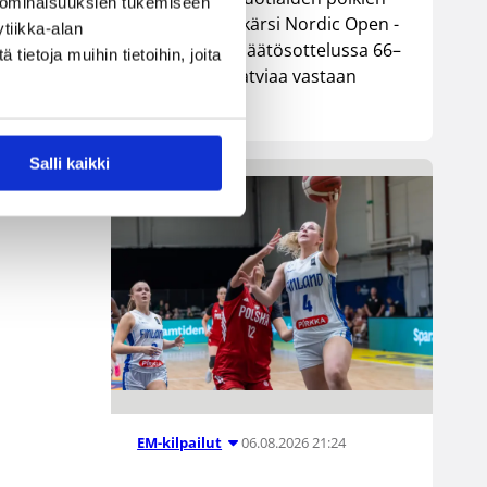
 ominaisuuksien tukemiseen
maajoukkue kärsi Nordic Open -
tiikka-alan
turnauksen päätösottelussa 66–
ietoja muihin tietoihin, joita
74-tappion Latviaa vastaan
Lohjalla.
Salli kaikki
06.08.2026 21:24
EM-kilpailut