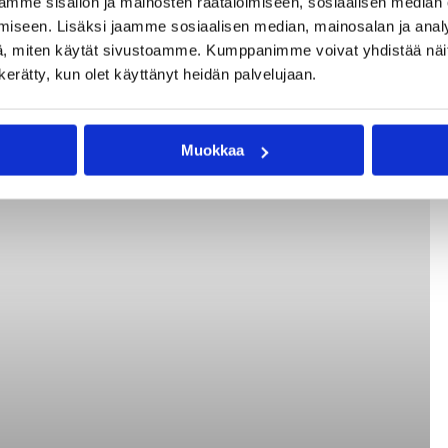
mme sisällön ja mainosten räätälöimiseen, sosiaalisen median
iseen. Lisäksi jaamme sosiaalisen median, mainosalan ja analy
, miten käytät sivustoamme. Kumppanimme voivat yhdistää näitä t
n kerätty, kun olet käyttänyt heidän palvelujaan.
Muokkaa
ksänneksi ja kohtaa ensi kesänä EM-karsinnoissa Albanian, Belgian,
Koivisto. Kuvat: Mika Mäkelä & Ville Vuorinen & Rähinä Records.