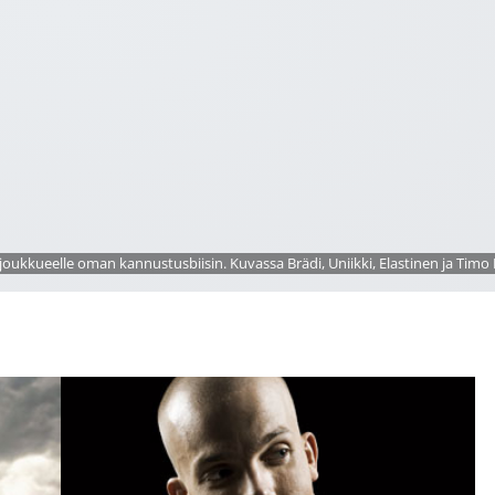
oukkueelle oman kannustusbiisin. Kuvassa Brädi, Uniikki, Elastinen ja Timo 