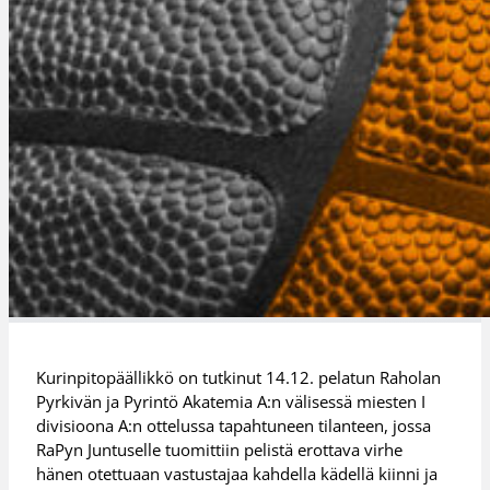
Kurinpitopäällikkö on tutkinut 14.12. pelatun Raholan
Pyrkivän ja Pyrintö Akatemia A:n välisessä miesten I
divisioona A:n ottelussa tapahtuneen tilanteen, jossa
RaPyn Juntuselle tuomittiin pelistä erottava virhe
hänen otettuaan vastustajaa kahdella kädellä kiinni ja