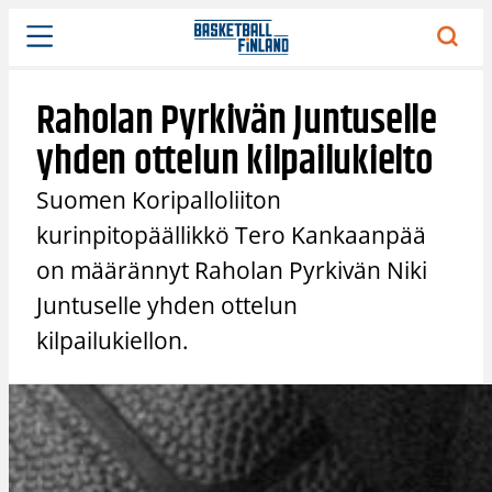
Siirry
sisältöön
Raholan Pyrkivän Juntuselle
yhden ottelun kilpailukielto
Suomen Koripalloliiton
kurinpitopäällikkö Tero Kankaanpää
on määrännyt Raholan Pyrkivän Niki
Juntuselle yhden ottelun
kilpailukiellon.