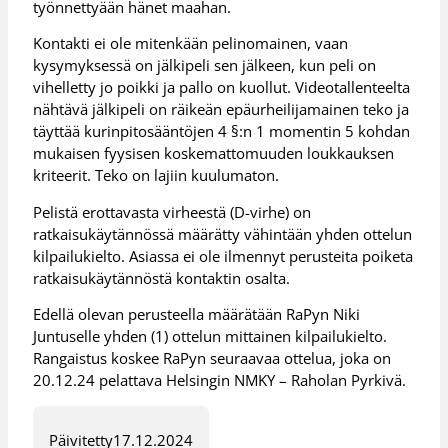
työnnettyään hänet maahan.
Kontakti ei ole mitenkään pelinomainen, vaan
kysymyksessä on jälkipeli sen jälkeen, kun peli on
vihelletty jo poikki ja pallo on kuollut. Videotallenteelta
nähtävä jälkipeli on räikeän epäurheilijamainen teko ja
täyttää kurinpitosääntöjen 4 §:n 1 momentin 5 kohdan
mukaisen fyysisen koskemattomuuden loukkauksen
kriteerit. Teko on lajiin kuulumaton.
Pelistä erottavasta virheestä (D-virhe) on
ratkaisukäytännössä määrätty vähintään yhden ottelun
kilpailukielto. Asiassa ei ole ilmennyt perusteita poiketa
ratkaisukäytännöstä kontaktin osalta.
Edellä olevan perusteella määrätään RaPyn Niki
Juntuselle yhden (1) ottelun mittainen kilpailukielto.
Rangaistus koskee RaPyn seuraavaa ottelua, joka on
20.12.24 pelattava Helsingin NMKY – Raholan Pyrkivä.
Päivitetty
17.12.2024