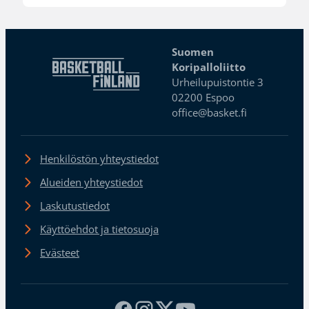
Suomen
Koripalloliitto
Urheilupuistontie 3
02200 Espoo
office@basket.fi
Henkilöstön yhteystiedot
Alueiden yhteystiedot
Laskutustiedot
Käyttöehdot ja tietosuoja
Evästeet