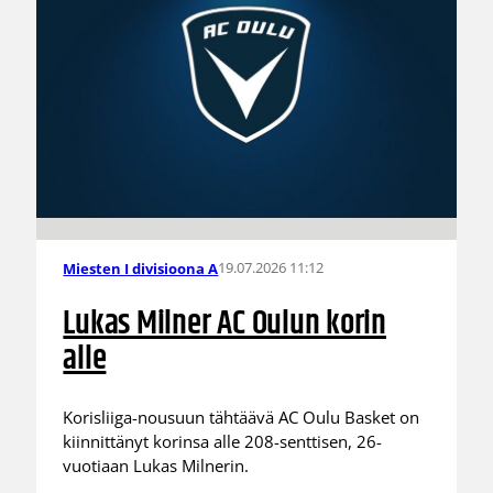
19.07.2026 11:12
Miesten I divisioona A
Lukas Milner AC Oulun korin
alle
Korisliiga-nousuun tähtäävä AC Oulu Basket on
kiinnittänyt korinsa alle 208-senttisen, 26-
vuotiaan Lukas Milnerin.