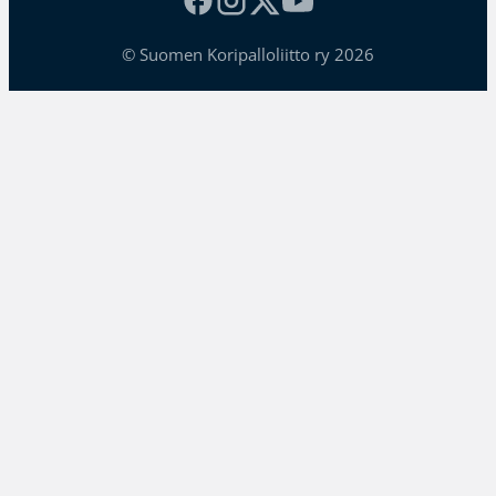
© Suomen Koripalloliitto ry 2026