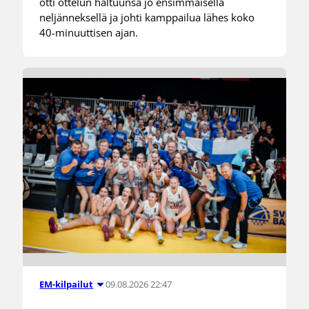
otti ottelun haltuunsa jo ensimmäisellä
neljänneksellä ja johti kamppailua lähes koko
40-minuuttisen ajan.
09.08.2026 22:47
EM-kilpailut