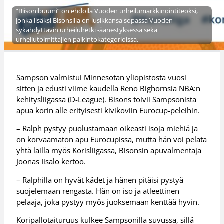
”Biisonibuumi” on ehdolla Vuoden urheilumarkkinointiteoksi,
jonka lisäksi Bisonsilla on lusikkansa sopassa Vuoden
sykähdyttävin urheiluhetki -äänestyksessä sekä
urheilutoimittajien palkintokategorioissa.
Sampson valmistui Minnesotan yliopistosta vuosi
sitten ja edusti viime kaudella Reno Bighornsia NBA:n
kehitysliigassa (D-League). Bisons toivii Sampsonista
apua korin alle erityisesti kivikoviin Eurocup-peleihin.
– Ralph pystyy puolustamaan oikeasti isoja miehiä ja
on korvaamaton apu Eurocupissa, mutta hän voi pelata
yhtä lailla myös Korisliigassa, Bisonsin apuvalmentaja
Joonas Iisalo kertoo.
– Ralphilla on hyvät kädet ja hänen pitäisi pystyä
suojelemaan rengasta. Hän on iso ja atleettinen
pelaaja, joka pystyy myös juoksemaan kenttää hyvin.
Koripallotaituruus kulkee Sampsonilla suvussa, sillä