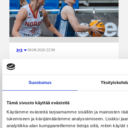
08.08.2026 22:58
3×3
Suomea edustavat 3×3-
joukkueet aloittivat Nordic Cup
-urakkansa Kööpenhaminassa
Suostumus
Yksityiskohd
Naisten joukkue nappasi avauspäivänä kaksi
Tämä sivusto käyttää evästeitä
voittoa neljästä ottelustaan, kun taas miesten
joukkue haastoi vastustajiaan tiukoissa
Käytämme evästeitä tarjoamamme sisällön ja mainosten räät
kamppailuissa, mutta jäi tällä kertaa ilman
tukemiseen ja kävijämäärämme analysoimiseen. Lisäksi jaa
voittoja.
analytiikka-alan kumppaneillemme tietoja siitä, miten käyt