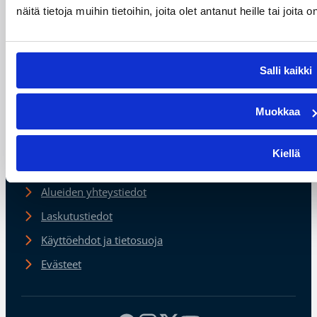
näitä tietoja muihin tietoihin, joita olet antanut heille tai joit
Suomen
Salli kaikki
Koripalloliitto
Urheilupuistontie 3
02200 Espoo
Muokkaa
office@basket.fi
Kiellä
Henkilöstön yhteystiedot
Alueiden yhteystiedot
Laskutustiedot
Käyttöehdot ja tietosuoja
Evästeet