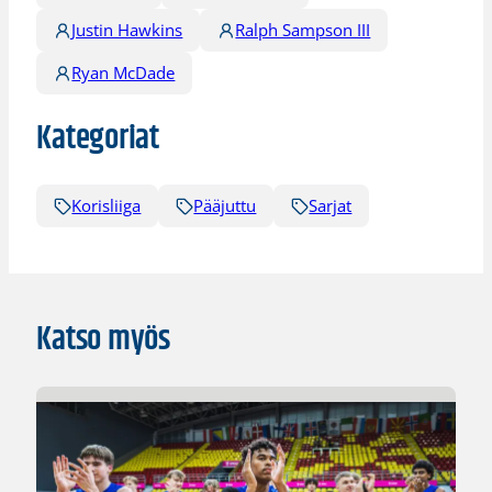
Justin Hawkins
Ralph Sampson III
Ryan McDade
Kategoriat
Korisliiga
Pääjuttu
Sarjat
Katso myös