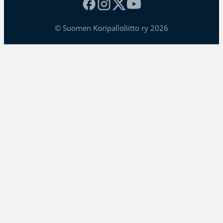
© Suomen Koripalloliitto ry 2026