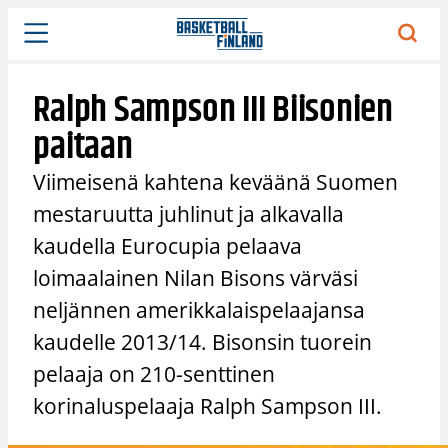
Siirry
sisältöön
Ralph Sampson III Biisonien
paitaan
Viimeisenä kahtena keväänä Suomen
mestaruutta juhlinut ja alkavalla
kaudella Eurocupia pelaava
loimaalainen Nilan Bisons värväsi
neljännen amerikkalaispelaajansa
kaudelle 2013/14. Bisonsin tuorein
pelaaja on 210-senttinen
korinaluspelaaja Ralph Sampson III.