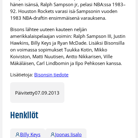
hänen isänsä, Ralph Sampson jr, pelasi NBA:ssa 1983–
92. Houston Rockets varasi isä-Sampsonin vuoden
1983 NBA-draftin ensimmäisenä varauksena.
Bisons lähtee uuteen kauteen neljän
amerikkalaispelaajan voimin: Ralph Sampson III, Justin
Hawkins, Billy Keys ja Ryan McDade. Lisäksi Bisonsilla
on voimassa sopimukset Tuukka Kotin, Mikko
Koiviston, Matti Nuutisen, Antto Nikkarisen, Ville
Mäkäläisen, Carl Lindbomin ja Ilpo Pehkosen kanssa.
Lisätietoja:
Bisonsin tiedote
Päivitetty
07.09.2013
Henkilöt
Billy Keys
Joonas Iisalo