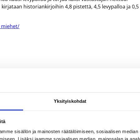
rjataan historiankirjoihin 4,8 pistettä, 4,5 levypalloa ja 0,5
t_miehet/
Yksityiskohdat
itä
mme sisällön ja mainosten räätälöimiseen, sosiaalisen median
iseen. Lisäksi jaamme sosiaalisen median, mainosalan ja analy