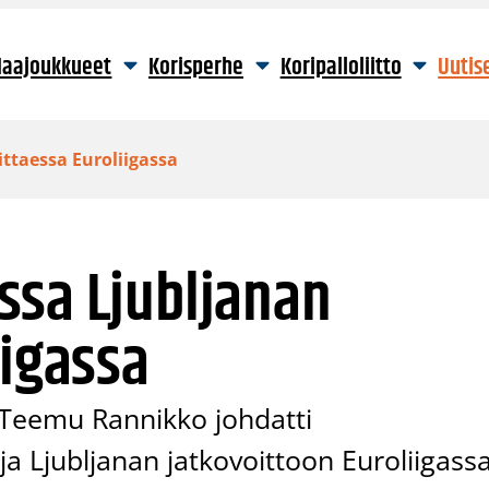
aajoukkueet
Korisperhe
Koripalloliitto
Uutis
ttaessa Euroliigassa
ssa Ljubljanan
iigassa
eemu Rannikko johdatti
a Ljubljanan jatkovoittoon Euroliigassa