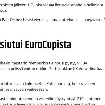
roksen jälkeen 1-7, joka sivuaa liettualaismahdin heikointa
ssa.
au-Orthez hävisi vieraissa oman ottelunsa espanjalaista 
siutui EuroCupista
shekin mestarin Nymburkin tie nousi pystyyn FIBA
ksen pelissä voiton ottikin. Serbijoukkue KK Vojvodina kaat
ttui lohkossaan kolmoseksi. Kaksi parasta, kreikkalainen
upin seuraavaan vaiheeseen.
kasta minuuttia ennen virhetilin täyttymistä. 210-senttinen
oa kuusi levypalloa ja torjua kaksi vastustajan heittoa.