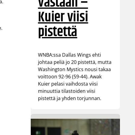
vastaan –
a.
Kuier viisi
pistettä
e.
WNBA:ssa Dallas Wings ehti
johtaa peliä jo 20 pistettä, mutta
Washington Mystics nousi takaa
voittoon 92-96 (59-44). Awak
Kuier pelasi vaihdosta viisi
minuuttia tilastoiden viisi
pistettä ja yhden torjunnan.