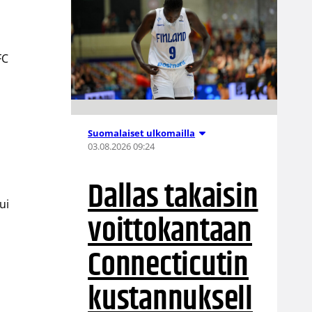
FC
Suomalaiset ulkomailla
03.08.2026 09:24
Dallas takaisin
ui
voittokantaan
Connecticutin
kustannuksell