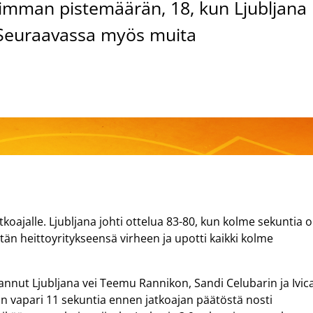
keimman pistemäärän, 18, kun Ljubljana
. Seuraavassa myös muita
.
oajalle. Ljubljana johti ottelua 83-80, kun kolme sekuntia ol
entän heittoyritykseensä virheen ja upotti kaikki kolme
lannut Ljubljana vei Teemu Rannikon, Sandi Celubarin ja Ivic
kon vapari 11 sekuntia ennen jatkoajan päätöstä nosti