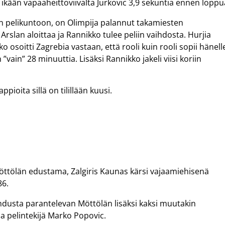
n ikään vapaaheittoviivalta Jurkovic 3,9 sekuntia ennen loppu
in pelikuntoon, on Olimpija palannut takamiesten
slan aloittaa ja Rannikko tulee peliin vaihdosta. Hurjia
soitti Zagrebia vastaan, että rooli kuin rooli sopii hänell
vain” 28 minuuttia. Lisäksi Rannikko jakeli viisi koriin
ppioita sillä on tilillään kuusi.
öttölän edustama, Zalgiris Kaunas kärsi vajaamiehisenä
86.
dusta parantelevan Möttölän lisäksi kaksi muutakin
 ja pelintekijä Marko Popovic.