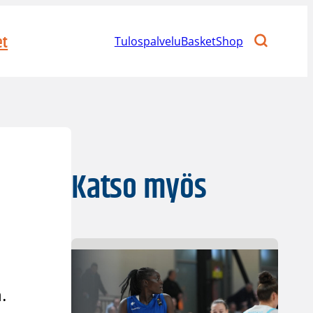
et
Tulospalvelu
BasketShop
Katso myös
.