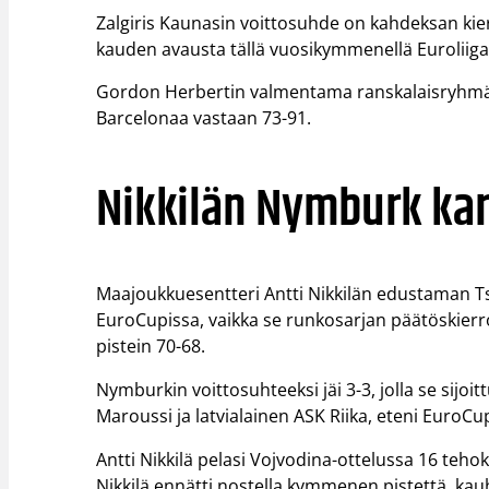
Zalgiris Kaunasin voittosuhde on kahdeksan kier
kauden avausta tällä vuosikymmenellä Euroliiga
Gordon Herbertin valmentama ranskalaisryhmä P
Barcelonaa vastaan 73-91.
Nikkilän Nymburk kar
Maajoukkuesentteri Antti Nikkilän edustaman T
EuroCupissa, vaikka se runkosarjan päätöskierro
pistein 70-68.
Nymburkin voittosuhteeksi jäi 3-3, jolla se sijoi
Maroussi ja latvialainen ASK Riika, eteni EuroC
Antti Nikkilä pelasi Vojvodina-ottelussa 16 teho
Nikkilä ennätti nostella kymmenen pistettä, kauh