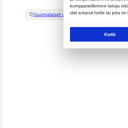
kumppaneillemme tietoja siitä
olet antanut heille tai joita o
Suomalaiset ulkomailla
Kiellä