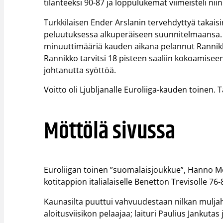
tilanteeksi 90-87 ja loppulukemat viimeisteli nii
Turkkilaisen Ender Arslanin tervehdyttyä takais
peluutuksessa alkuperäiseen suunnitelmaansa. Ar
minuuttimääriä kauden aikana pelannut Rannikko o
Rannikko tarvitsi 18 pisteen saaliin kokoamiseen ”
johtanutta syöttöä.
Voitto oli Ljubljanalle Euroliiga-kauden toinen. Ta
Möttölä sivussa
Euroliigan toinen ”suomalaisjoukkue”, Hanno M
kotitappion italialaiselle Benetton Trevisolle 76-
Kaunasilta puuttui vahvuudestaan nilkan muljah
aloitusviisikon pelaajaa; laituri Paulius Jankutas