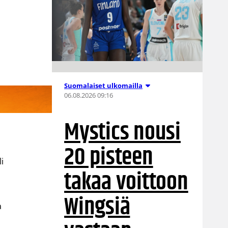
Suomalaiset ulkomailla
06.08.2026 09:16
Mystics nousi
20 pisteen
i
takaa voittoon
Wingsiä
a