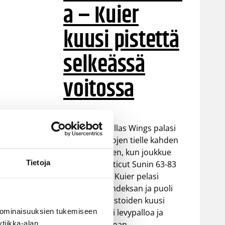
a – Kuier
kuusi pistettä
selkeässä
voitossa
WNBA:ssa Dallas Wings palasi
takaisin voittojen tielle kahden
tappion jälkeen, kun joukkue
Tietoja
voitti Connecticut Sunin 63-83
(37-48). Awak Kuier pelasi
vaihdosta kahdeksan ja puoli
minuuttia tilastoiden kuusi
 ominaisuuksien tukemiseen
pistettä, kaksi levypalloa ja
tiikka-alan
yhden torjunnan.