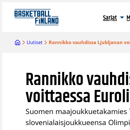
Siirry
sisältöön
Sarjat
M
Uutiset
Rannikko vauhdissa Ljubljanan voi
Rannikko vauhdi
voittaessa Eurol
Suomen maajoukkuetakamies T
slovenialaisjoukkueensa Olimpij