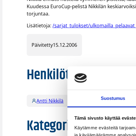
Kuudessa EuroCup-pelistä Nikkilän keskiarvoiksi ki
torjuntaa.
Lisätietoja:
/sarjat_tulokset/ulkomailla_pelaava
Päivitetty
15.12.2006
Henkilöt
Suostumus
Antti Nikkilä
Kategoriat
Tämä sivusto käyttää eväste
Käytämme evästeitä tarjoama
ja kävijämäärämme analysoim