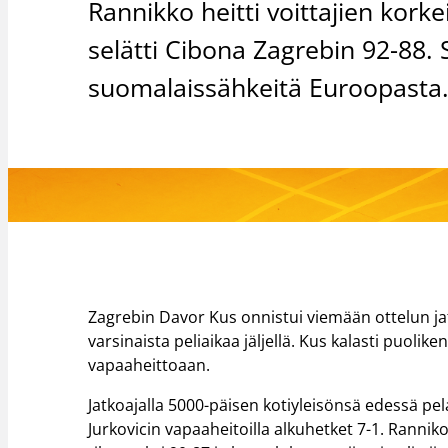
Rannikko heitti voittajien kor
selätti Cibona Zagrebin 92-88
suomalaissähkeitä Euroopasta
Zagrebin Davor Kus onnistui viemään ottelun jatk
varsinaista peliaikaa jäljellä. Kus kalasti puolik
vapaaheittoaan.
Jatkoajalla 5000-päisen kotiyleisönsä edessä pe
Jurkovicin vapaaheitoilla alkuhetket 7-1. Ranni