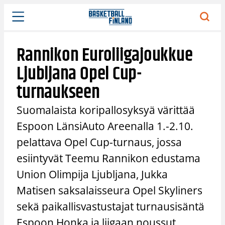
Siirry
sisältöön
Rannikon Euroliigajoukkue
Ljubljana Opel Cup-
turnaukseen
Suomalaista koripallosyksyä värittää
Espoon LänsiAuto Areenalla 1.-2.10.
pelattava Opel Cup-turnaus, jossa
esiintyvät Teemu Rannikon edustama
Union Olimpija Ljubljana, Jukka
Matisen saksalaisseura Opel Skyliners
sekä paikallisvastustajat turnausisäntä
Espoon Honka ja liigaan noussut