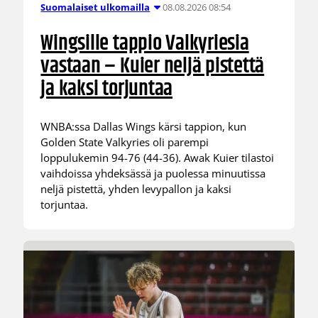
08.08.2026 08:54
Suomalaiset ulkomailla
Wingsille tappio Valkyriesia
vastaan – Kuier neljä pistettä
ja kaksi torjuntaa
WNBA:ssa Dallas Wings kärsi tappion, kun
Golden State Valkyries oli parempi
loppulukemin 94-76 (44-36). Awak Kuier tilastoi
vaihdoissa yhdeksässä ja puolessa minuutissa
neljä pistettä, yhden levypallon ja kaksi
torjuntaa.