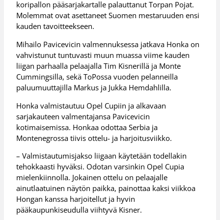
koripallon pääsarjakartalle palauttanut Torpan Pojat.
Molemmat ovat asettaneet Suomen mestaruuden ensi
kauden tavoitteekseen.
Mihailo Pavicevicin valmennuksessa jatkava Honka on
vahvistunut tuntuvasti muun muassa viime kauden
liigan parhaalla pelaajalla Tim Kisnerillä ja Monte
Cummingsilla, sekä ToPossa vuoden pelanneilla
paluumuuttajilla Markus ja Jukka Hemdahlilla.
Honka valmistautuu Opel Cupiin ja alkavaan
sarjakauteen valmentajansa Pavicevicin
kotimaisemissa. Honkaa odottaa Serbia ja
Montenegrossa tiivis ottelu- ja harjoitusviikko.
– Valmistautumisjakso liigaan käytetään todellakin
tehokkaasti hyväksi. Odotan varsinkin Opel Cupia
mielenkiinnolla. Jokainen ottelu on pelaajalle
ainutlaatuinen näytön paikka, painottaa kaksi viikkoa
Hongan kanssa harjoitellut ja hyvin
pääkaupunkiseudulla viihtyvä Kisner.