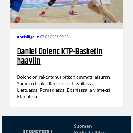
07.08.2026 09:23
Korisliiga
Daniel Dolenc KTP-Basketin
haaviin
Dolenc on rakentanut pitkän ammattilaisuran
Suomen lisäksi Ranskassa, Itävallassa,
Liettuassa, Romaniassa, Bosniassa ja viimeksi
Islannissa.
Suomen
Koripalloliitto