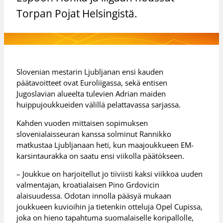
Torpan Pojat Helsingistä.
Slovenian mestarin Ljubljanan ensi kauden
päätavoitteet ovat Euroliigassa, sekä entisen
Jugoslavian alueelta tulevien Adrian maiden
huippujoukkueiden välillä pelattavassa sarjassa.
Kahden vuoden mittaisen sopimuksen
slovenialaisseuran kanssa solminut Rannikko
matkustaa Ljubljanaan heti, kun maajoukkueen EM-
karsintaurakka on saatu ensi viikolla päätökseen.
– Joukkue on harjoitellut jo tiiviisti kaksi viikkoa uuden
valmentajan, kroatialaisen Pino Grdovicin
alaisuudessa. Odotan innolla pääsyä mukaan
joukkueen kuvioihin ja tietenkin otteluja Opel Cupissa,
joka on hieno tapahtuma suomalaiselle koripallolle,