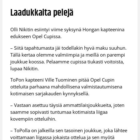
Laadukkaita pelejä
Olli Nikitin esiintyi viime syksynä Hongan kapteenina
edukseen Opel Cupissa.
– Siitä tapahtumasta jäi todellakin hyvä maku suuhun.
Tällä kertaa olemme valmiimpia ja meillä on parempi
joukkue koossa. Pelaamme cupissa tiukasti voitoista,
lupaa Nikitin.
ToPon kapteeni Ville Tuominen pitää Opel Cupin
otteluita parhaana mahdollisena valmistautumisena
kotimaisen sarjakauden kynnyksellä.
– Vastaan asettuu täysiä ammattilaisjoukkueita, joten
saamme sopivasti tuntumaa kotimaista liigaa
kovempiin otteluihin.
– ToPolla on jalkeilla sen tasoinen joukkue, joka lähtee
voittamaan liigassa jokaista ottelua ja sen myötä