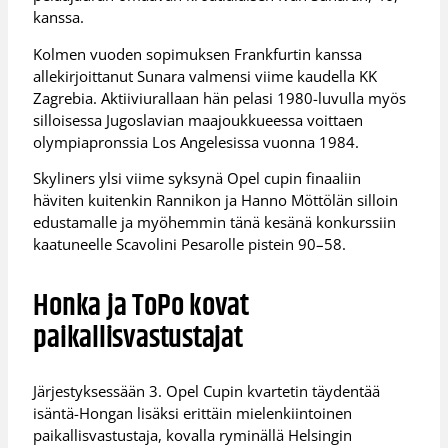
kanssa.
Kolmen vuoden sopimuksen Frankfurtin kanssa
allekirjoittanut Sunara valmensi viime kaudella KK
Zagrebia. Aktiiviurallaan hän pelasi 1980-luvulla myös
silloisessa Jugoslavian maajoukkueessa voittaen
olympiapronssia Los Angelesissa vuonna 1984.
Skyliners ylsi viime syksynä Opel cupin finaaliin
häviten kuitenkin Rannikon ja Hanno Möttölän silloin
edustamalle ja myöhemmin tänä kesänä konkurssiin
kaatuneelle Scavolini Pesarolle pistein 90–58.
Honka ja ToPo kovat
paikallisvastustajat
Järjestyksessään 3. Opel Cupin kvartetin täydentää
isäntä-Hongan lisäksi erittäin mielenkiintoinen
paikallisvastustaja, kovalla ryminällä Helsingin