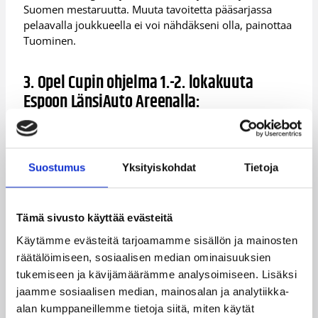
Suomen mestaruutta. Muuta tavoitetta pääsarjassa
pelaavalla joukkueella ei voi nähdäkseni olla, painottaa
Tuominen.
3. Opel Cupin ohjelma 1.-2. lokakuuta
Espoon LänsiAuto Areenalla:
Lauantai 1. lokakuuta:
Klo 16:00 ToPo – Union Olimpija Ljubljana
Suostumus
Yksityiskohdat
Tietoja
Klo 18:00 Honka – Frankfurt Skyliners
Sunnuntai 2. lokakuuta:
Tämä sivusto käyttää evästeitä
Käytämme evästeitä tarjoamamme sisällön ja mainosten
Klo 15:00 sijat 3-4 ja Klo 17:00 sijat 1-2
räätälöimiseen, sosiaalisen median ominaisuuksien
Pääsyliput:
tukemiseen ja kävijämäärämme analysoimiseen. Lisäksi
jaamme sosiaalisen median, mainosalan ja analytiikka-
Turnauslippu: 30eur aikuiset/15eur lapset,
varusmiehet ja eläkeläiset. Päiväliput: 20eur
alan kumppaneillemme tietoja siitä, miten käytät