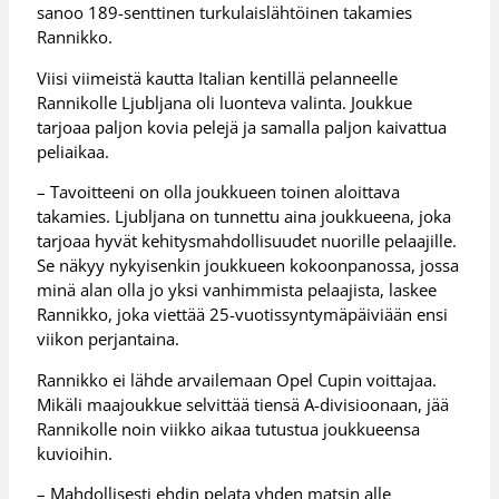
sanoo 189-senttinen turkulaislähtöinen takamies
Rannikko.
Viisi viimeistä kautta Italian kentillä pelanneelle
Rannikolle Ljubljana oli luonteva valinta. Joukkue
tarjoaa paljon kovia pelejä ja samalla paljon kaivattua
peliaikaa.
– Tavoitteeni on olla joukkueen toinen aloittava
takamies. Ljubljana on tunnettu aina joukkueena, joka
tarjoaa hyvät kehitysmahdollisuudet nuorille pelaajille.
Se näkyy nykyisenkin joukkueen kokoonpanossa, jossa
minä alan olla jo yksi vanhimmista pelaajista, laskee
Rannikko, joka viettää 25-vuotissyntymäpäiviään ensi
viikon perjantaina.
Rannikko ei lähde arvailemaan Opel Cupin voittajaa.
Mikäli maajoukkue selvittää tiensä A-divisioonaan, jää
Rannikolle noin viikko aikaa tutustua joukkueensa
kuvioihin.
– Mahdollisesti ehdin pelata yhden matsin alle