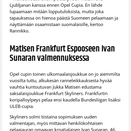
Ljubljanan kanssa ennen Opel Cupia. En lähde
lupaamaan mitään lopputuloksista, mutta joka
tapauksessa on hienoa päästä Suomeen pelaamaan ja
näyttämään osaamistaan suomalaisille, kertoo
Rannikko.
Matisen Frankfurt Espooseen Ivan
Sunaran valmennuksessa
Opel cupin toinen ulkomaalaisjoukkue on jo aiemmilta
vuosilta tuttu, alkukesän ranneleikkauksesta hyvää
vauhtia kuntoutuvan Jukka Matisen edustama
saksalaisjoukkue Frankfurt Skyliners. Frankfurtin
koripalloylpeys pelaa ensi kaudella Bundesliigan lisäksi
ULEB-cupia.
Skyliners solmi tiistaina sopimuksen uuden
valmentajan, myös mittavan henkilökohtaisen
pelaajauran omaavan kroatialaisen Ivan Sunaran, 46,