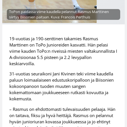
ToPon paidassa viime kaudella pelannut Rasmus Marttinen
siirtyy Biisonien paitaan. Kuva: Francois Perthuis
19-vuotias ja 190-senttinen takamies Rasmus
Marttinen on ToPo Junioreiden kasvatti. Hän pelasi
viime kauden ToPo:n riveissä miesten valtakunnallista I
A-divisioonaa 5.5 pisteen ja 2.2 levypallon
keskiarvoilla.
31-vuotias seuraikoni Jani Kivinen teki viime kaudella
paluun loimaalaiseen edustuskoripalloon ja Biisonien
kokoonpanoon tuoden muuten sangen
kokemattomaan joukkueeseen rutkasti kovuutta ja
kokemusta.
– Rasmus on ehdottomasti tulevaisuuden pelaaja. Hän
on taitava, fiksu ja hyvä heittäjä. Rasmus on pelannut
hyvän junioriuran kovassa joukkueessa ja jo ehtinyt