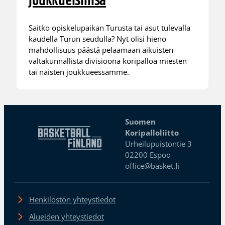
joukkueisiinsa
Saitko opiskelupaikan Turusta tai asut tulevalla
kaudella Turun seudulla? Nyt olisi hieno
mahdollisuus päästä pelaamaan aikuisten
valtakunnallista divisioona koripalloa miesten
tai naisten joukkueessamme.
Suomen
Koripalloliitto
Urheilupuistontie 3
02200 Espoo
office@basket.fi
Henkilöstön yhteystiedot
Alueiden yhteystiedot