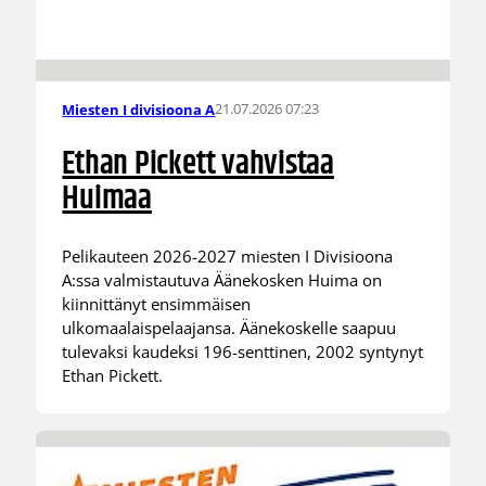
21.07.2026 07:23
Miesten I divisioona A
Ethan Pickett vahvistaa
Huimaa
Pelikauteen 2026-2027 miesten I Divisioona
A:ssa valmistautuva Äänekosken Huima on
kiinnittänyt ensimmäisen
ulkomaalaispelaajansa. Äänekoskelle saapuu
tulevaksi kaudeksi 196-senttinen, 2002 syntynyt
Ethan Pickett.