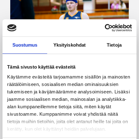
Suostumus
Yksityiskohdat
Tietoja
Tämä sivusto käyttää evästeitä
Käytämme evästeitä tarjoamamme sisällön ja mainosten
24.07.2026 14:03
Miesten I divisioona A
räätälöimiseen, sosiaalisen median ominaisuuksien
Miesten Divari A:ssa koko
tukemiseen ja kävijämäärämme analysoimiseen. Lisäksi
jaamme sosiaalisen median, mainosalan ja analytiikka-
joukko pelaajauutisia
alan kumppaneillemme tietoja siitä, miten käytät
sivustoamme. Kumppanimme voivat yhdistää näitä
tietoja muihin tietoihin, joita olet antanut heille tai joita on
Kokoonpanot miesten divisioonakaudelle 2026-
2027 ovat vahvistumassa hyvää vauhtia.
kerätty, kun olet käyttänyt heidän palvelujaan.
Pelaajasopimuksistaan tulevalle kaudelle ovat