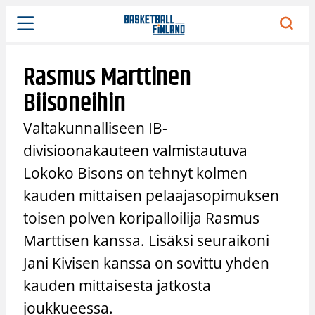
Siirry
sisältöön
Rasmus Marttinen
Biisoneihin
Valtakunnalliseen IB-
divisioonakauteen valmistautuva
Lokoko Bisons on tehnyt kolmen
kauden mittaisen pelaajasopimuksen
toisen polven koripalloilija Rasmus
Marttisen kanssa. Lisäksi seuraikoni
Jani Kivisen kanssa on sovittu yhden
kauden mittaisesta jatkosta
joukkueessa.