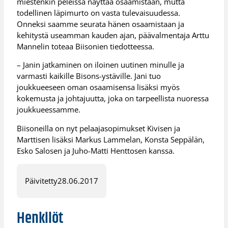
miestenkin peleissä näyttää osaamistaan, mutta
todellinen läpimurto on vasta tulevaisuudessa.
Onneksi saamme seurata hänen osaamistaan ja
kehitystä useamman kauden ajan, päävalmentaja Arttu
Mannelin toteaa Biisonien tiedotteessa.
– Janin jatkaminen on iloinen uutinen minulle ja
varmasti kaikille Bisons-ystäville. Jani tuo
joukkueeseen oman osaamisensa lisäksi myös
kokemusta ja johtajuutta, joka on tarpeellista nuoressa
joukkueessamme.
Biisoneilla on nyt pelaajasopimukset Kivisen ja
Marttisen lisäksi Markus Lammelan, Konsta Seppälän,
Esko Salosen ja Juho-Matti Henttosen kanssa.
Päivitetty
28.06.2017
Henkilöt