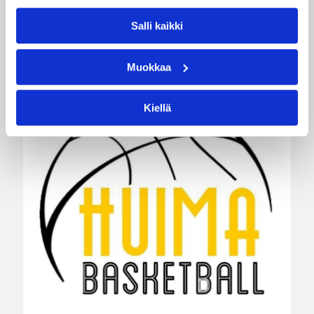
viime päivinä ilmoittaneet mm. Torpan Pojat,
Äänekosken Huima, KaU Karkkila sekä Namika
Salli kaikki
Lappeenranta.
Muokkaa
Kiellä