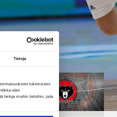
sentteriksi
Naisten Korisliiga-kauteen
valmistautuva Vimpelin Veto on
tehnyt pelaajasopimuksen
yhdysvaltalaispelaaja Melanie
Hoytin kanssa.
Tietoja
 ominaisuuksien tukemiseen
tiikka-alan
ietoja muihin tietoihin, joita
Ville Vuorinen