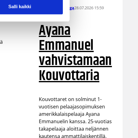
Salli kaikki
28.07.2026 15:59
Naisten Korisliiga
Ayana
Emmanuel
tä
vahvistamaan
Kouvottaria
Kouvottaret on solminut 1-
vuotisen pelaajasopimuksen
amerikkalaispelaaja Ayana
Emmanuelin kanssa. 25-vuotias
takapelaaja aloittaa neljännen
kautensa ammattilaiskentillä.