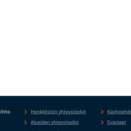
iitto
Henkilöstön yhteystiedot
Käyttöehdo
Alueiden yhteystiedot
Evästeet