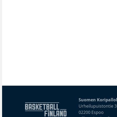
Suomen Koripallol
Urheilupuistontie 3
02200 Espoo