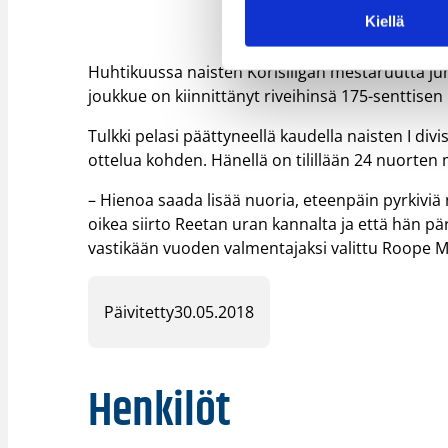
Kiellä
Huhtikuussa naisten Korisliigan mestaruutta juhl
joukkue on kiinnittänyt riveihinsä 175-senttisen 
Tulkki pelasi päättyneellä kaudella naisten I div
ottelua kohden. Hänellä on tilillään 24 nuorten
– Hienoa saada lisää nuoria, eteenpäin pyrkiv
oikea siirto Reetan uran kannalta ja että hän pä
vastikään vuoden valmentajaksi valittu Roope M
Päivitetty
30.05.2018
Henkilöt