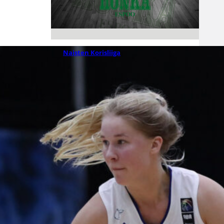
07.08.2026 09:14
Naisten Korisliiga
Destiny Brown
ja Tapiolan
Honka
sopimukseen
Brown saapuu Espooseen
aloittamaan ammattilaisuraansa