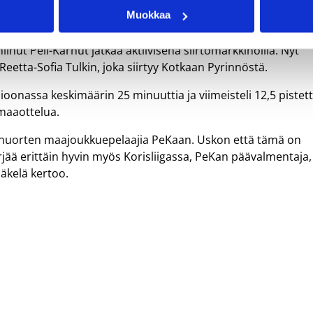
Muokkaa
inut Peli-Karhut jatkaa aktiivisena siirtomarkkinoilla. Nyt
Reetta-Sofia Tulkin, joka siirtyy Kotkaan Pyrinnöstä.
isioonassa keskimäärin 25 minuuttia ja viimeisteli 12,5 pistet
 maaottelua.
iä nuorten maajoukkuepelaajia PeKaan. Uskon että tämä on
rjää erittäin hyvin myös Korisliigassa, PeKan päävalmentaja,
äkelä kertoo.