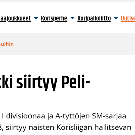
aajoukkueet
Korisperhe
Koripalloliitto
Uutis
huihin
i siirtyy Peli-
 divisioonaa ja A-tyttöjen SM-sarjaa
, siirtyy naisten Korisliigan hallitsevan