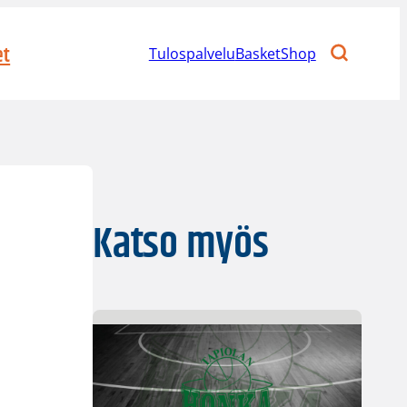
et
Tulospalvelu
BasketShop
Katso myös