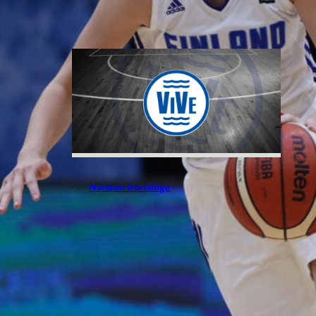
yliopistovuosien jälkeen.
06.08.2026 09:38
Naisten Korisliiga
Melanie Hoyt
Vimpelin
Vedon