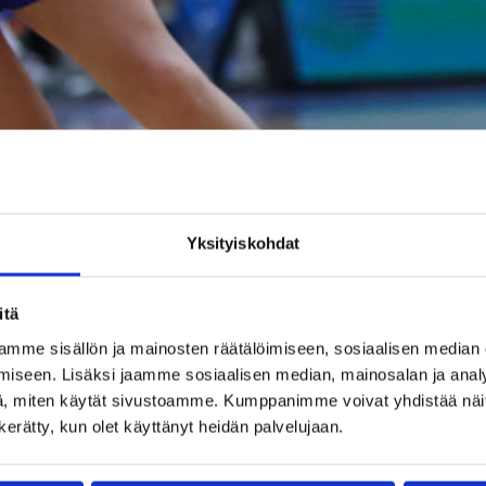
Yksityiskohdat
itä
mme sisällön ja mainosten räätälöimiseen, sosiaalisen median
iseen. Lisäksi jaamme sosiaalisen median, mainosalan ja analy
, miten käytät sivustoamme. Kumppanimme voivat yhdistää näitä t
n kerätty, kun olet käyttänyt heidän palvelujaan.
Reetta-Sofia Tulkki, 18, on pelannut urallaan 24 nuorten maaottelua. Kuva: 