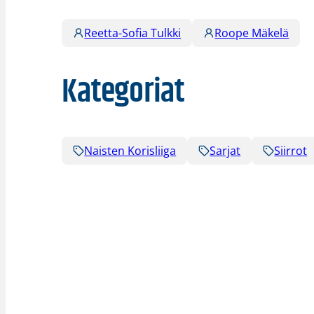
Reetta-Sofia Tulkki
Roope Mäkelä
Kategoriat
Naisten Korisliiga
Sarjat
Siirrot