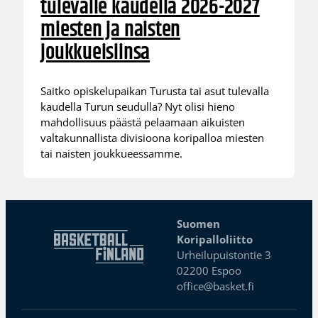
tulevalle kaudella 2026-2027
miesten ja naisten
joukkueisiinsa
Saitko opiskelupaikan Turusta tai asut tulevalla
kaudella Turun seudulla? Nyt olisi hieno
mahdollisuus päästä pelaamaan aikuisten
valtakunnallista divisioona koripalloa miesten
tai naisten joukkueessamme.
Suomen
Koripalloliitto
Urheilupuistontie 3
02200 Espoo
office@basket.fi