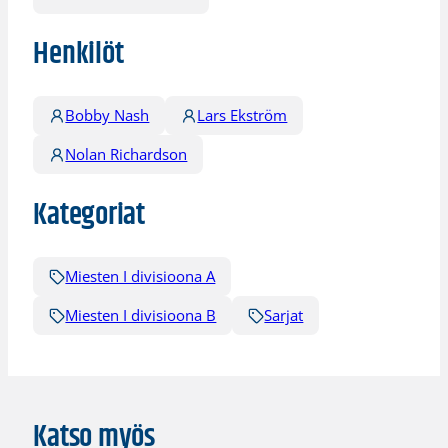
Henkilöt
Bobby Nash
Lars Ekström
Nolan Richardson
Kategoriat
Miesten I divisioona A
Miesten I divisioona B
Sarjat
Katso myös