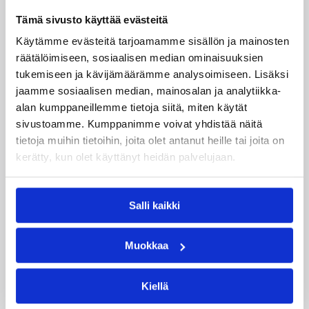
Kokoonpanot miesten divisioonakaudelle 2026-
Tämä sivusto käyttää evästeitä
2027 ovat vahvistumassa hyvää vauhtia.
Käytämme evästeitä tarjoamamme sisällön ja mainosten
Pelaajasopimuksistaan tulevalle kaudelle ovat
viime päivinä ilmoittaneet mm. Torpan Pojat,
räätälöimiseen, sosiaalisen median ominaisuuksien
Äänekosken Huima, KaU Karkkila sekä Namika
tukemiseen ja kävijämäärämme analysoimiseen. Lisäksi
Lappeenranta.
jaamme sosiaalisen median, mainosalan ja analytiikka-
alan kumppaneillemme tietoja siitä, miten käytät
sivustoamme. Kumppanimme voivat yhdistää näitä
tietoja muihin tietoihin, joita olet antanut heille tai joita on
kerätty, kun olet käyttänyt heidän palvelujaan.
Salli kaikki
Muokkaa
Kiellä