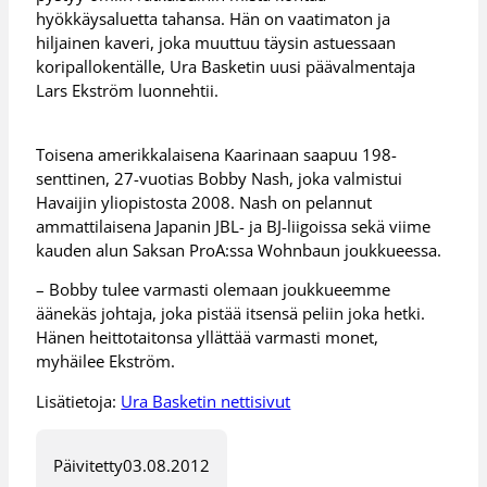
hyökkäysaluetta tahansa. Hän on vaatimaton ja
hiljainen kaveri, joka muuttuu täysin astuessaan
koripallokentälle, Ura Basketin uusi päävalmentaja
Lars Ekström luonnehtii.
Toisena amerikkalaisena Kaarinaan saapuu 198-
senttinen, 27-vuotias Bobby Nash, joka valmistui
Havaijin yliopistosta 2008. Nash on pelannut
ammattilaisena Japanin JBL- ja BJ-liigoissa sekä viime
kauden alun Saksan ProA:ssa Wohnbaun joukkueessa.
– Bobby tulee varmasti olemaan joukkueemme
äänekäs johtaja, joka pistää itsensä peliin joka hetki.
Hänen heittotaitonsa yllättää varmasti monet,
myhäilee Ekström.
Lisätietoja:
Ura Basketin nettisivut
Päivitetty
03.08.2012