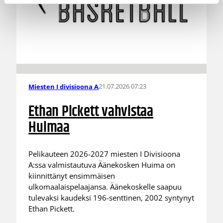
21.07.2026 07:23
Miesten I divisioona A
Ethan Pickett vahvistaa
Huimaa
Pelikauteen 2026-2027 miesten I Divisioona
A:ssa valmistautuva Äänekosken Huima on
kiinnittänyt ensimmäisen
ulkomaalaispelaajansa. Äänekoskelle saapuu
tulevaksi kaudeksi 196-senttinen, 2002 syntynyt
Ethan Pickett.