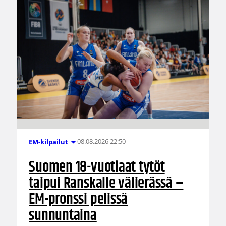
08.08.2026 22:50
EM-kilpailut
Suomen 18-vuotiaat tytöt
taipui Ranskalle välierässä –
EM-pronssi pelissä
sunnuntaina