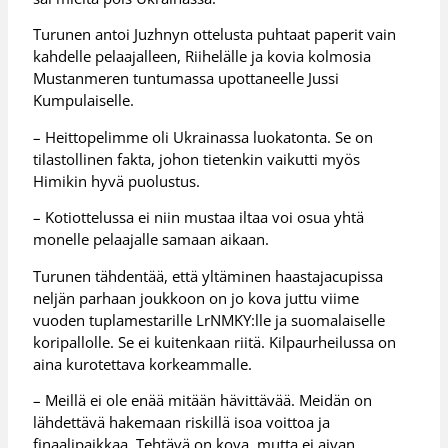
Turunen antoi Juzhnyn ottelusta puhtaat paperit vain
kahdelle pelaajalleen, Riihelälle ja kovia kolmosia
Mustanmeren tuntumassa upottaneelle Jussi
Kumpulaiselle.
– Heittopelimme oli Ukrainassa luokatonta. Se on
tilastollinen fakta, johon tietenkin vaikutti myös
Himikin hyvä puolustus.
– Kotiottelussa ei niin mustaa iltaa voi osua yhtä
monelle pelaajalle samaan aikaan.
Turunen tähdentää, että yltäminen haastajacupissa
neljän parhaan joukkoon on jo kova juttu viime
vuoden tuplamestarille LrNMKY:lle ja suomalaiselle
koripallolle. Se ei kuitenkaan riitä. Kilpaurheilussa on
aina kurotettava korkeammalle.
– Meillä ei ole enää mitään hävittävää. Meidän on
lähdettävä hakemaan riskillä isoa voittoa ja
finaalipaikkaa. Tehtävä on kova, mutta ei aivan