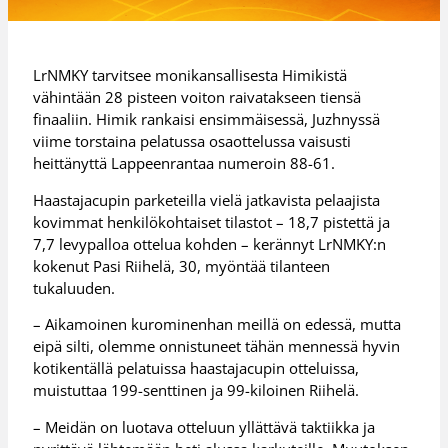
LrNMKY tarvitsee monikansallisesta Himikistä
vähintään 28 pisteen voiton raivatakseen tiensä
finaaliin. Himik rankaisi ensimmäisessä, Juzhnyssä
viime torstaina pelatussa osaottelussa vaisusti
heittänyttä Lappeenrantaa numeroin 88-61.
Haastajacupin parketeilla vielä jatkavista pelaajista
kovimmat henkilökohtaiset tilastot – 18,7 pistettä ja
7,7 levypalloa ottelua kohden – kerännyt LrNMKY:n
kokenut Pasi Riihelä, 30, myöntää tilanteen
tukaluuden.
– Aikamoinen kurominenhan meillä on edessä, mutta
eipä silti, olemme onnistuneet tähän mennessä hyvin
kotikentällä pelatuissa haastajacupin otteluissa,
muistuttaa 199-senttinen ja 99-kiloinen Riihelä.
– Meidän on luotava otteluun yllättävä taktiikka ja