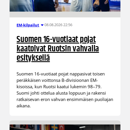
08.08.2026 22:56
EM-kilpailut
Suomen 16-vuotiaat pojat
kaatoivat Ruotsin vahvalla
esityksellä
Suomen 16-vuotiaat pojat nappasivat toisen
peräkkäisen voittonsa B-divisioonan EM-
kisoissa, kun Ruotsi kaatui lukemin 98–79.
Suomi johti ottelua alusta loppuun ja rakensi
ratkaisevan eron vahvan ensimmäisen puoliajan
aikana.