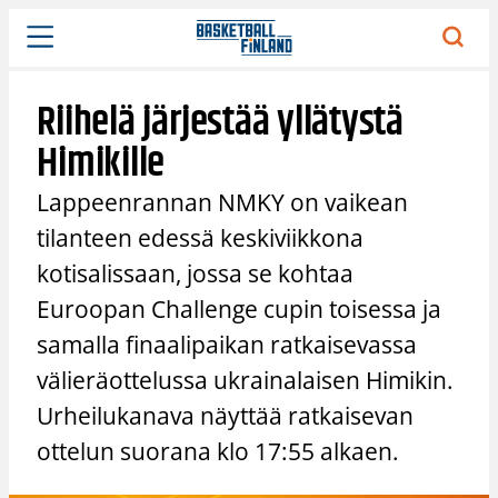
Siirry
sisältöön
Riihelä järjestää yllätystä
Himikille
Lappeenrannan NMKY on vaikean
tilanteen edessä keskiviikkona
kotisalissaan, jossa se kohtaa
Euroopan Challenge cupin toisessa ja
samalla finaalipaikan ratkaisevassa
välieräottelussa ukrainalaisen Himikin.
Urheilukanava näyttää ratkaisevan
ottelun suorana klo 17:55 alkaen.