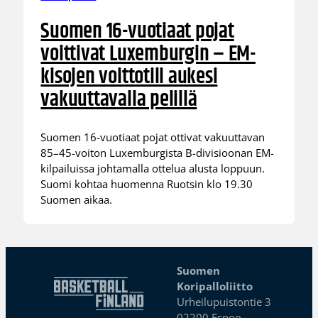
Suomen 16-vuotiaat pojat
voittivat Luxemburgin – EM-
kisojen voittotili aukesi
vakuuttavalla pelillä
Suomen 16-vuotiaat pojat ottivat vakuuttavan
85–45-voiton Luxemburgista B-divisioonan EM-
kilpailuissa johtamalla ottelua alusta loppuun.
Suomi kohtaa huomenna Ruotsin klo 19.30
Suomen aikaa.
Suomen
Koripalloliitto
Urheilupuistontie 3
02200 Espoo