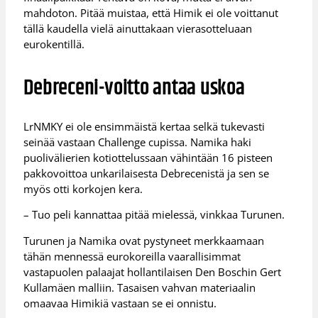
mahdoton. Pitää muistaa, että Himik ei ole voittanut
tällä kaudella vielä ainuttakaan vierasotteluaan
eurokentillä.
Debreceni-voitto antaa uskoa
LrNMKY ei ole ensimmäistä kertaa selkä tukevasti
seinää vastaan Challenge cupissa. Namika haki
puolivälierien kotiottelussaan vähintään 16 pisteen
pakkovoittoa unkarilaisesta Debrecenistä ja sen se
myös otti korkojen kera.
– Tuo peli kannattaa pitää mielessä, vinkkaa Turunen.
Turunen ja Namika ovat pystyneet merkkaamaan
tähän mennessä eurokoreilla vaarallisimmat
vastapuolen palaajat hollantilaisen Den Boschin Gert
Kullamäen malliin. Tasaisen vahvan materiaalin
omaavaa Himikiä vastaan se ei onnistu.