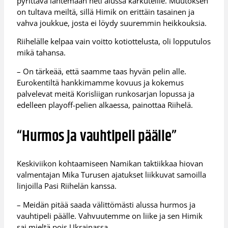
pyrittävä lähtemään heti alussa karkuteille. Muutoksen
on tultava meiltä, sillä Himik on erittäin tasainen ja
vahva joukkue, josta ei löydy suuremmin heikkouksia.
Riihelälle kelpaa vain voitto kotiottelusta, oli lopputulos
mikä tahansa.
– On tärkeää, että saamme taas hyvän pelin alle.
Eurokentiltä hankkimamme kovuus ja kokemus
palvelevat meitä Korisliigan runkosarjan lopussa ja
edelleen playoff-pelien alkaessa, painottaa Riihelä.
“Hurmos ja vauhtipeli päälle”
Keskiviikon kohtaamiseen Namikan taktiikkaa hiovan
valmentajan Mika Turusen ajatukset liikkuvat samoilla
linjoilla Pasi Riihelän kanssa.
– Meidän pitää saada välittömästi alussa hurmos ja
vauhtipeli päälle. Vahvuutemme on liike ja sen Himik
sai mieltä pois Ukrainassa.