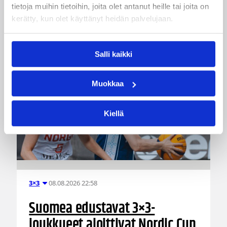
tietoja muihin tietoihin, joita olet antanut heille tai joita on
kerätty, kun olet käyttänyt heidän palvelujaan.
Katso myös
Salli kaikki
Muokkaa
Kiellä
08.08.2026 22:58
3×3
Suomea edustavat 3×3-
joukkueet aloittivat Nordic Cup