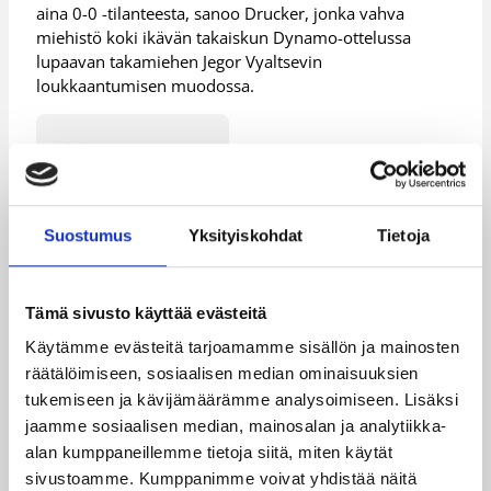
aina 0-0 -tilanteesta, sanoo Drucker, jonka vahva
miehistö koki ikävän takaiskun Dynamo-ottelussa
lupaavan takamiehen Jegor Vyaltsevin
loukkaantumisen muodossa.
Päivitetty
28.02.2006
Henkilöt
Suostumus
Yksityiskohdat
Tietoja
Ei Ole
Pasi Riihelä
Tämä sivusto käyttää evästeitä
Käytämme evästeitä tarjoamamme sisällön ja mainosten
Kategoriat
räätälöimiseen, sosiaalisen median ominaisuuksien
tukemiseen ja kävijämäärämme analysoimiseen. Lisäksi
jaamme sosiaalisen median, mainosalan ja analytiikka-
Pääjuttu
alan kumppaneillemme tietoja siitä, miten käytät
sivustoamme. Kumppanimme voivat yhdistää näitä