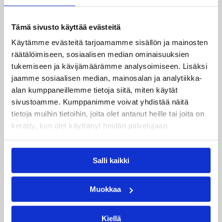
Susiladies nappasi harvinaislaatuisen voiton
Liettuasta Tukholmassa pelatussa maaottelussa.
Susiladies voitti vakuuttavasti Liettuan 81-70
Tämä sivusto käyttää evästeitä
(48-36) Elina Aarnisalon 22 pisteen
Käytämme evästeitä tarjoamamme sisällön ja mainosten
johdattamana. Suomi pelaa Tukholmassa vielä
räätälöimiseen, sosiaalisen median ominaisuuksien
toisen ottelun, kun huomenna vastaan tulee
tukemiseen ja kävijämäärämme analysoimiseen. Lisäksi
Ruotsi.
jaamme sosiaalisen median, mainosalan ja analytiikka-
alan kumppaneillemme tietoja siitä, miten käytät
sivustoamme. Kumppanimme voivat yhdistää näitä
tietoja muihin tietoihin, joita olet antanut heille tai joita on
kerätty, kun olet käyttänyt heidän palvelujaan.
Salli kaikki
Muokkaa
Kiellä