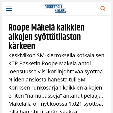
Siirry
sisältöön
Roope Mäkelä kaikkien
aikojen syöttötilaston
kärkeen
Keskiviikon SM-kierroksella kotkalaisen
KTP Basketin Roope Mäkelä antoi
Joensuussa viisi koriinjohtavaa syöttöä.
Niiden ansiosta hänestä tuli SM-
Koriksen runkosarjan kaikkien aikojen
eniten ”namupasseja” antanut pelaaja.
Mäkelällä on nyt koossa 1.021 syöttöä,
jolla hän ohitti tähän saakka