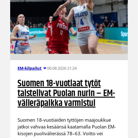
06.08.2026 21:24
EM-kilpailut
Suomen 18-vuotiaat tytöt
taistelivat Puolan nurin – EM-
välieräpaikka varmistui
Suomen 18-vuotiaiden tyttöjen maajoukkue
jatkoi vahvaa kesäänsä kaatamalla Puolan EM-
kisojen puolivälierässä 78–63. Voitto vei