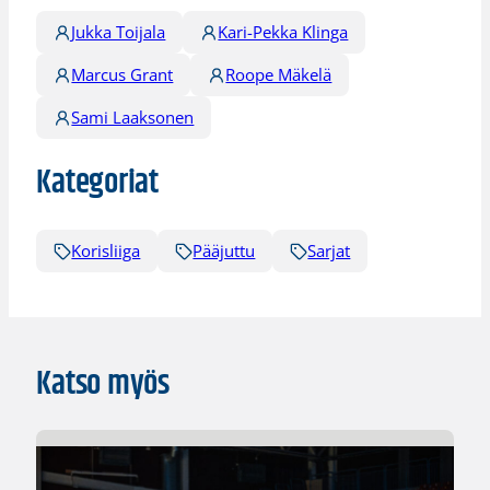
Jukka Toijala
Kari-Pekka Klinga
Marcus Grant
Roope Mäkelä
Sami Laaksonen
Kategoriat
Korisliiga
Pääjuttu
Sarjat
Katso myös