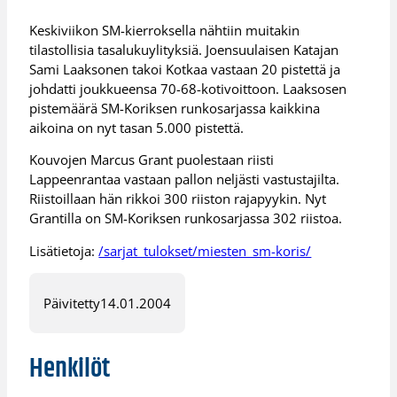
Keskiviikon SM-kierroksella nähtiin muitakin
tilastollisia tasalukuylityksiä. Joensuulaisen Katajan
Sami Laaksonen takoi Kotkaa vastaan 20 pistettä ja
johdatti joukkueensa 70-68-kotivoittoon. Laaksosen
pistemäärä SM-Koriksen runkosarjassa kaikkina
aikoina on nyt tasan 5.000 pistettä.
Kouvojen Marcus Grant puolestaan riisti
Lappeenrantaa vastaan pallon neljästi vastustajilta.
Riistoillaan hän rikkoi 300 riiston rajapyykin. Nyt
Grantilla on SM-Koriksen runkosarjassa 302 riistoa.
Lisätietoja:
/sarjat_tulokset/miesten_sm-koris/
Päivitetty
14.01.2004
Henkilöt