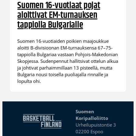
Suomen 16-vuotiaat pojat
aloittivat EM-turnauksen
tappiolla Bulgarialle
Suomen 16-vuotiaiden poikien maajoukkue
aloitti B-divisioonan EM-turnauksensa 67–75-
tappiolla Bulgariaa vastaan Pohjois-Makedonian
Skopjessa. Sudenpennut hallitsivat ottelun alkua
ja johtivat parhaimmillaan 13 pisteellä, mutta
Bulgaria nousi toisella puoliajalla rinnalle ja
lopulta ohi.
Suomen
Koripalloliitto
Urheilupuistontie 3
02200 Espoo