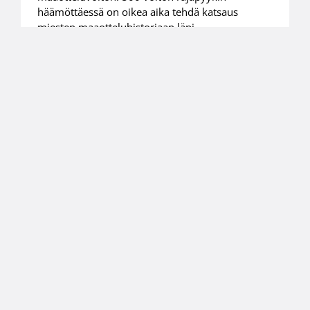
häämöttäessä on oikea aika tehdä katsaus
miesten maaotteluhistoriaan läpi
vuosikymmenten.
09.08.2025 10:42
Maajoukkueet