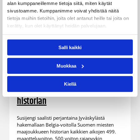
alan kumppaneillemme tietoja siitä, miten käytät
sivustoamme. Kumppanimme voivat yhdistää näitä
tietoja muihin tietoihin, joita olet antanut heille tai joita on
kerätty, kun olet käyttänyt heidän palvelujaan.
Salli kaikki
11.08.2025 09:30
Maajoukkueet
Muokkaa
Susijengi 500. miesten
maaotteluvoiton kynnyksellä –
Kiellä
katsaus rajapyykkeihin kautta
historian
Susijengi saalisti perjantaina Jyväskylästä
hakemallaan Belgia-voitolla Suomen miesten
maajoukkueen historian kaikkien aikojen 499.
maaotteluvoiton. 500 voiton rajapyykin