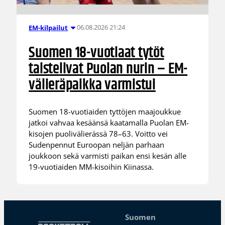
06.08.2026 21:24
EM-kilpailut
Suomen 18-vuotiaat tytöt
taistelivat Puolan nurin – EM-
välieräpaikka varmistui
Suomen 18-vuotiaiden tyttöjen maajoukkue
jatkoi vahvaa kesäänsä kaatamalla Puolan EM-
kisojen puolivälierässä 78–63. Voitto vei
Sudenpennut Euroopan neljän parhaan
joukkoon sekä varmisti paikan ensi kesän alle
19-vuotiaiden MM-kisoihin Kiinassa.
Suomen