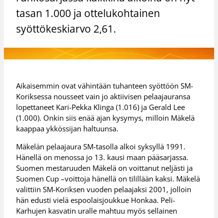
tasan 1.000 ja ottelukohtainen
syöttökeskiarvo 2,61.
Aikaisemmin ovat vähintään tuhanteen syöttöön SM-
Koriksessa nousseet vain jo aktiivisen pelaajauransa
lopettaneet Kari-Pekka Klinga (1.016) ja Gerald Lee
(1.000). Onkin siis enää ajan kysymys, milloin Mäkelä
kaappaa ykkössijan haltuunsa.
Mäkelän pelaajaura SM-tasolla alkoi syksyllä 1991.
Hänellä on menossa jo 13. kausi maan pääsarjassa.
Suomen mestaruuden Mäkelä on voittanut neljästi ja
Suomen Cup –voittoja hänellä on tilillään kaksi. Mäkelä
valittiin SM-Koriksen vuoden pelaajaksi 2001, jolloin
hän edusti vielä espoolaisjoukkue Honkaa. Peli-
Karhujen kasvatin uralle mahtuu myös sellainen