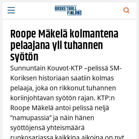
Siirry
sisältöön
Roope Mäkelä kolmantena
pelaajana yli tuhannen
syötön
Sunnuntain Kouvot-KTP –pelissä SM-
Koriksen historiaan saatiin kolmas
pelaaja, joka on rikkonut tuhannen
koriinjohtavan syötön rajan. KTP:n
Roope Mäkelä antoi pelissä neljä
”namupassia” ja näin hänen
syöttöjensä yhteismäärä
runkosarjassa kaikkina aikoina on nyt