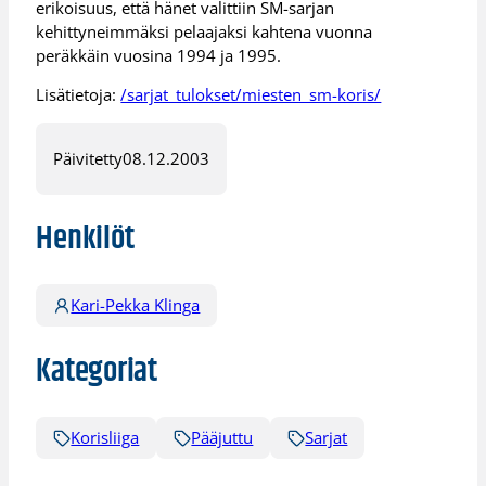
erikoisuus, että hänet valittiin SM-sarjan
kehittyneimmäksi pelaajaksi kahtena vuonna
peräkkäin vuosina 1994 ja 1995.
Lisätietoja:
/sarjat_tulokset/miesten_sm-koris/
Päivitetty
08.12.2003
Henkilöt
Kari-Pekka Klinga
Kategoriat
Korisliiga
Pääjuttu
Sarjat