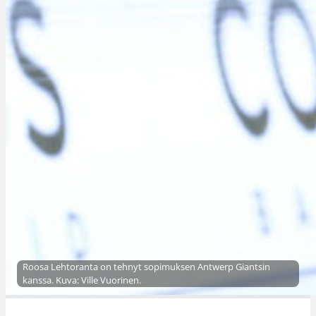
Roosa Lehtoranta on tehnyt sopimuksen Antwerp Giantsin
kanssa. Kuva: Ville Vuorinen.