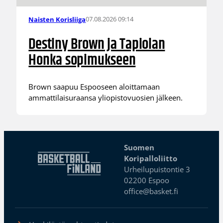
07.08.2026 09:14
Naisten Korisliiga
Destiny Brown ja Tapiolan
Honka sopimukseen
Brown saapuu Espooseen aloittamaan
ammattilaisuraansa yliopistovuosien jälkeen.
Suomen
Koripalloliitto
Urheilupuistontie 3
02200 Espoo
office@basket.fi