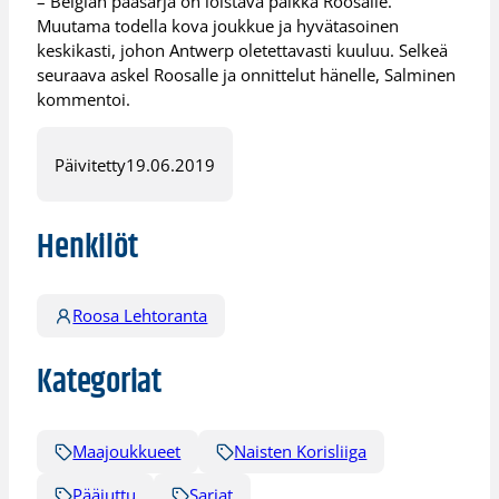
– Belgian pääsarja on loistava paikka Roosalle.
Muutama todella kova joukkue ja hyvätasoinen
keskikasti, johon Antwerp oletettavasti kuuluu. Selkeä
seuraava askel Roosalle ja onnittelut hänelle, Salminen
kommentoi.
Päivitetty
19.06.2019
Henkilöt
Roosa Lehtoranta
Kategoriat
Maajoukkueet
Naisten Korisliiga
Pääjuttu
Sarjat