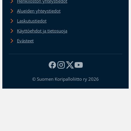
Henkilöstön yhteystiedot
Alueiden yhteystiedot
Laskutustiedot
Käyttöehdot ja tietosuoja
Evästeet
© Suomen Koripalloliitto ry 2026