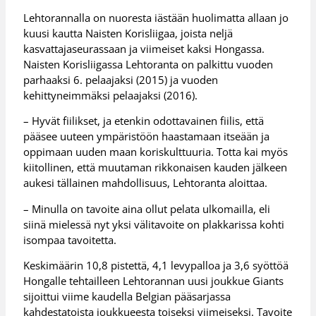
Lehtorannalla on nuoresta iästään huolimatta allaan jo
kuusi kautta Naisten Korisliigaa, joista neljä
kasvattajaseurassaan ja viimeiset kaksi Hongassa.
Naisten Korisliigassa Lehtoranta on palkittu vuoden
parhaaksi 6. pelaajaksi (2015) ja vuoden
kehittyneimmäksi pelaajaksi (2016).
– Hyvät fiilikset, ja etenkin odottavainen fiilis, että
pääsee uuteen ympäristöön haastamaan itseään ja
oppimaan uuden maan koriskulttuuria. Totta kai myös
kiitollinen, että muutaman rikkonaisen kauden jälkeen
aukesi tällainen mahdollisuus, Lehtoranta aloittaa.
– Minulla on tavoite aina ollut pelata ulkomailla, eli
siinä mielessä nyt yksi välitavoite on plakkarissa kohti
isompaa tavoitetta.
Keskimäärin 10,8 pistettä, 4,1 levypalloa ja 3,6 syöttöä
Hongalle tehtailleen Lehtorannan uusi joukkue Giants
sijoittui viime kaudella Belgian pääsarjassa
kahdestatoista joukkueesta toiseksi viimeiseksi. Tavoite