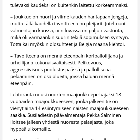
tulevaksi kaudeksi on kuitenkin laitettu korkeammaksi.
– Joukkue on nuori ja viime kauden häntäpään jengejä,
mutta tällä kaudella tavoitteena on pleijarit. Juteltuani
valmentajan kanssa, niin luvassa on paljon vastuuta,
mikä oli varmaankin suurin tekijä sopimuksen syntyyn.
Totta kai myöskin olosuhteet ja Belgia maana kiehtoi.
– Tavoitteena on mennä eteenpäin koripalloilijana ja
urheilijana kokonaisvaltaisesti. Pelikovuus,
aggressiivisuus puolustuspäässä ja pallollisena
pelaaminen on osa-alueita, joissa haluan mennä
eteenpäin.
Lehtoranta nousi nuorten maajoukkuepelaajaksi 18-
vuotiaiden maajoukkueeseen, jonka jälkeen tie on
vienyt aina 14 esiintymiseen naisten maajoukkueeseen
saakka. Susiladiesin päävalmentaja Pekka Salminen
iloitsee jälleen yhdestä nuoresta pelaajasta, joka
hyppää ulkomaille.