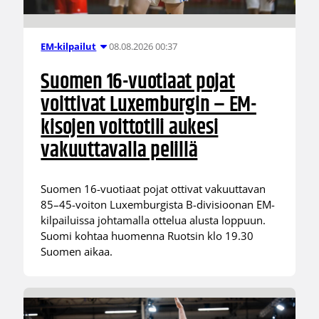
08.08.2026 00:37
EM-kilpailut
Suomen 16-vuotiaat pojat
voittivat Luxemburgin – EM-
kisojen voittotili aukesi
vakuuttavalla pelillä
Suomen 16-vuotiaat pojat ottivat vakuuttavan
85–45-voiton Luxemburgista B-divisioonan EM-
kilpailuissa johtamalla ottelua alusta loppuun.
Suomi kohtaa huomenna Ruotsin klo 19.30
Suomen aikaa.