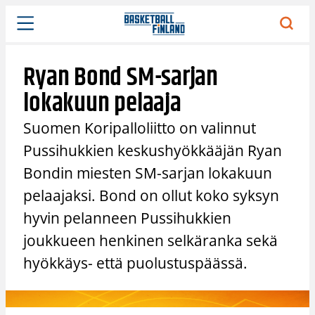
Siirry
sisältöön
Ryan Bond SM-sarjan
lokakuun pelaaja
Suomen Koripalloliitto on valinnut
Pussihukkien keskushyökkääjän Ryan
Bondin miesten SM-sarjan lokakuun
pelaajaksi. Bond on ollut koko syksyn
hyvin pelanneen Pussihukkien
joukkueen henkinen selkäranka sekä
hyökkäys- että puolustuspäässä.