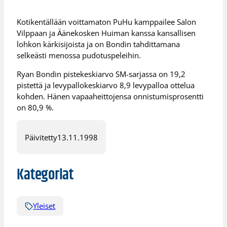
Kotikentällään voittamaton PuHu kamppailee Salon
Vilppaan ja Äänekosken Huiman kanssa kansallisen
lohkon kärkisijoista ja on Bondin tahdittamana
selkeästi menossa pudotuspeleihin.
Ryan Bondin pistekeskiarvo SM-sarjassa on 19,2
pistettä ja levypallokeskiarvo 8,9 levypalloa ottelua
kohden. Hänen vapaaheittojensa onnistumisprosentti
on 80,9 %.
Päivitetty
13.11.1998
Kategoriat
Yleiset