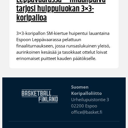
tarjosi huippuluokan 3×3-
koripalloa
3×3-koripallon SM-kiertue huipentui lauantaina
Espoon Leppävaarassa pelattuun
finaaliturnaukseen, jossa runsaslukuinen yleisö,
aurinkoinen kesäsää ja tasokkaat ottelut loivat
erinomaiset puitteet kauden päätökselle.
Suomen
Koripalloliitto
Urheilupuistontie 3
02200 Espoo
office@basket.fi