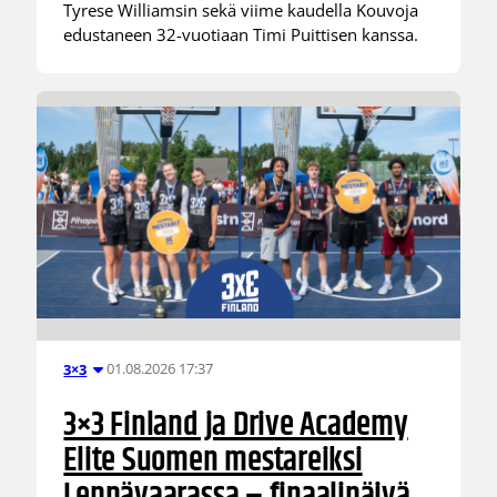
Tyrese Williamsin sekä viime kaudella Kouvoja
edustaneen 32-vuotiaan Timi Puittisen kanssa.
01.08.2026 17:37
3×3
3×3 Finland ja Drive Academy
Elite Suomen mestareiksi
Leppävaarassa – finaalipäivä