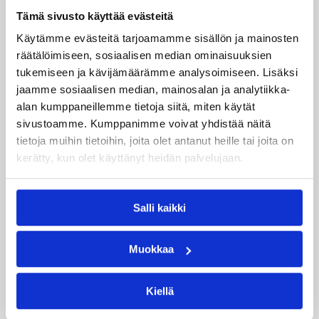
Tämä sivusto käyttää evästeitä
Käytämme evästeitä tarjoamamme sisällön ja mainosten
räätälöimiseen, sosiaalisen median ominaisuuksien
06.08.2026 09:31
Yleiset
tukemiseen ja kävijämäärämme analysoimiseen. Lisäksi
jaamme sosiaalisen median, mainosalan ja analytiikka-
3×3-koripallon Suomen
alan kumppaneillemme tietoja siitä, miten käytät
mestarit edustavat Suomea
sivustoamme. Kumppanimme voivat yhdistää näitä
viikonloppuna Nordic Cupissa
tietoja muihin tietoihin, joita olet antanut heille tai joita on
kerätty, kun olet käyttänyt heidän palvelujaan.
Suomen 3×3-koripallon tuoreet Suomen
mestarit suuntaavat viikonloppuna Tanskan
Salli kaikki
Kööpenhaminassa pelattavaan Nordic Cupiin.
Muokkaa
Kiellä