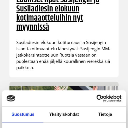
Susiladiesin elokuun
kotimaaotteluihin nyt
myynnissä
Susiladiesin elokuun kotiturnaus ja Susijengin
Islanti-kotimaaottelu lähestyvät. Susijengin MM-
jatkokarsintaotteluun Ruotsia vastaan on
puolestaan enää jäljellä kourallinen vierekkäisiä
paikkoja.
Suostumus
Yksityiskohdat
Tietoja