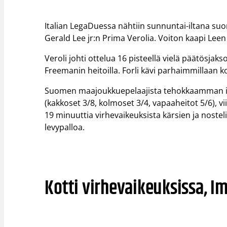
Italian LegaDuessa nähtiin sunnuntai-iltana s
Gerald Lee jr:n Prima Verolia. Voiton kaapi Leen 
Veroli johti ottelua 16 pisteellä vielä päätösjak
Freemanin heitoilla. Forli kävi parhaimmillaan k
Suomen maajoukkuepelaajista tehokkaamman ilta
(kakkoset 3/8, kolmoset 3/4, vapaaheitot 5/6), vi
19 minuuttia virhevaikeuksista kärsien ja nosteli
levypalloa.
Kotti virhevaikeuksissa, Im