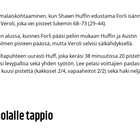
uomalaiskohtaaminen, kun Shawn Huffin edustama Forli isän
Veroli, joka vei pisteet lukemin 68–73 (29–44).
son alussa, kunnes Forli pääsi peliin mukaan Huffin ja Austin
olmen pisteen päässä, mutta Veroli selvisi säikähdyksellä.
puhteen uurasti Huff, joka keräsi 38 minuutissa 20 pistet
isi levypalloa sekä yhden syötön. Lee pelasi voittajien paida
 kuusi pistettä (kakkoset 2/4, vapaaheitot 2/2) sekä haki nelj
olalle tappio