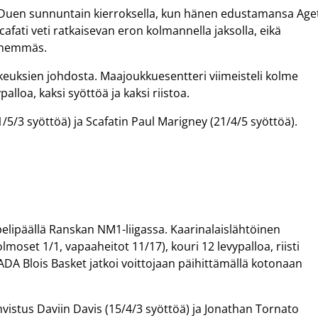
egaDuen sunnuntain kierroksella, kun hänen edustamansa Age
cafati veti ratkaisevan eron kolmannella jaksolla, eikä
lähemmäs.
aikeuksien johdosta. Maajoukkuesentteri viimeisteli kolme
palloa, kaksi syöttöä ja kaksi riistoa.
5/3 syöttöä) ja Scafatin Paul Marigney (21/4/5 syöttöä).
 pelipäällä Ranskan NM1-liigassa. Kaarinalaislähtöinen
lmoset 1/1, vapaaheitot 11/17), kouri 12 levypalloa, riisti
ADA Blois Basket jatkoi voittojaan päihittämällä kotonaan
vistus Daviin Davis (15/4/3 syöttöä) ja Jonathan Tornato