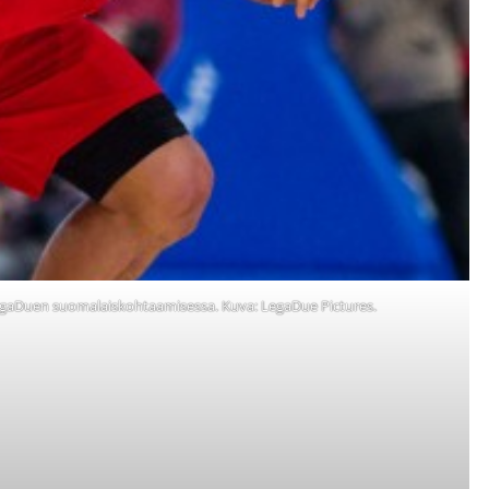
LegaDuen suomalaiskohtaamisessa. Kuva: LegaDue Pictures.