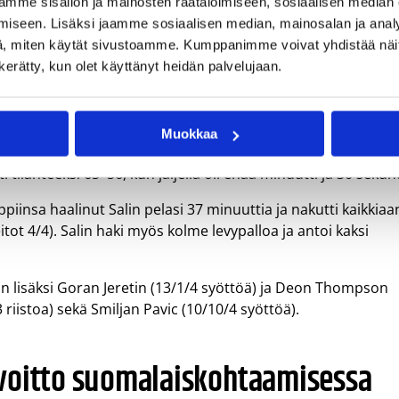
mme sisällön ja mainosten räätälöimiseen, sosiaalisen median
iseen. Lisäksi jaamme sosiaalisen median, mainosalan ja analy
, miten käytät sivustoamme. Kumppanimme voivat yhdistää näitä t
ä, kunnes Krka heräsi hiljalleen taisteluun ja alkoi kuroa pis
n kerätty, kun olet käyttänyt heidän palvelujaan.
ousi Sean Abdul-Hamidin johdolla ensimmäistä kertaa joht
johti pistein 52–54, jonka jälkeen Goran Jeretin perättäiset
Muokkaa
akkonen veivät Olimpijan 62–54-johtoon. Lopullisesti Krkan
i tilanteeksi 65–56, kun jäljellä oli enää minuutti ja 30 sekunt
piinsa haalinut Salin pelasi 37 minuuttia ja nakutti kaikkiaa
tot 4/4). Salin haki myös kolme levypalloa ja antoi kaksi
in lisäksi Goran Jeretin (13/1/4 syöttöä) ja Deon Thompson
 riistoa) sekä Smiljan Pavic (10/10/4 syöttöä).
le voitto suomalaiskohtaamisessa