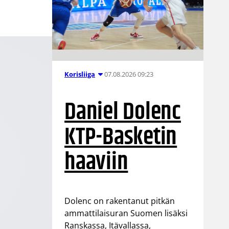
07.08.2026 09:23
Korisliiga
Daniel Dolenc
KTP-Basketin
haaviin
Dolenc on rakentanut pitkän
ammattilaisuran Suomen lisäksi
Ranskassa, Itävallassa,