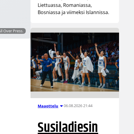
Liettuassa, Romaniassa,
Bosniassa ja viimeksi Islannissa.
ll Over Press.
06.08.2026 21:44
Maaottelu
Susiladiesin