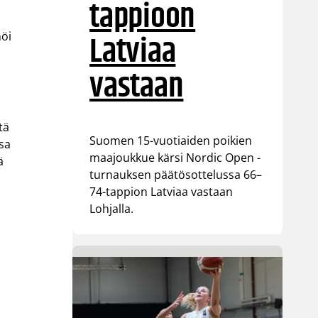
tappioon
Latviaa
nöi
vastaan
tä
Suomen 15-vuotiaiden poikien
ssa
maajoukkue kärsi Nordic Open -
ä
turnauksen päätösottelussa 66–
74-tappion Latviaa vastaan
Lohjalla.