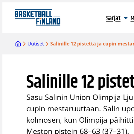
Siirry
sisältöön
Sarjat
M
Uutiset
Salinille 12 pistettä ja cupin mest
Salinille 12 pist
Sasu Salinin Union Olimpija Ljub
cupin mestaruuttaan. Salin upot
kolmosen, kun Olimpija päihitt
Meston pistein 68–63 (37–31).