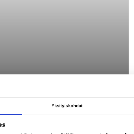
Yksityiskohdat
itä