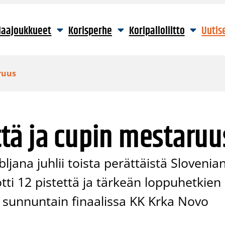
aajoukkueet
Korisperhe
Koripalloliitto
Uutis
aruus
että ja cupin mestaruu
ljana juhlii toista perättäistä Slovenia
ti 12 pistettä ja tärkeän loppuhetkien
i sunnuntain finaalissa KK Krka Novo