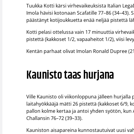
Tuukka Kotti kärsi virhevaikeuksista Italian L
Imola hävisi kotonaan Scafatille 77–86 (34–43). S
päästänyt kotijoukkuetta enää neljää pistettä 
Kotti pelasi ottelussa vain 17 minuuttia virhev
pistettä (kakkoset 1/2, vapaaheitot 1/2), viisi levy
Kentän parhaat olivat Imolan Ronald Dupree (21/
Kaunisto taas hurjana
Ville Kaunisto oli viikonloppuna jälleen hurjalla
laitahyökkääjä mätti 26 pistettä (kakkoset 6/9, ko
pallon kolme kertaa ja antoi yhden syötön, kun 
Challansin 76–72 (39–33).
Kauniston aisapareina kunnostautuivat uusi vah