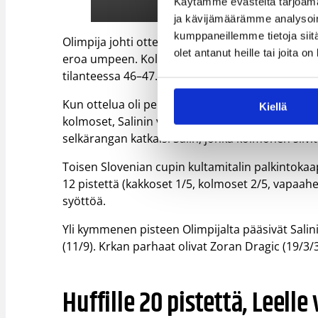
Käytämme evästeitä tarjoama
ja kävijämäärämme analysoim
kumppaneillemme tietoja siitä
Olimpija johti ottelua parhaimmillaan 12 pisteell
olet antanut heille tai joita o
eroa umpeen. Kolmannen jakson lopulla Krka n
tilanteessa 46–47.
Kun ottelua oli pelaamatta neljä minuuttia, Krka 
Kiellä
kolmoset, Salinin vapaaheitot ja Jaka Blazicin k
selkärangan katkaisi Salin, jonka kolmonen siivitt
Toisen Slovenian cupin kultamitalin palkintokaap
12 pistettä (kakkoset 1/5, kolmoset 2/5, vapaahei
syöttöä.
Yli kymmenen pisteen Olimpijalta pääsivät Salin
(11/9). Krkan parhaat olivat Zoran Dragic (19/3/3
Huffille 20 pistettä, Leel