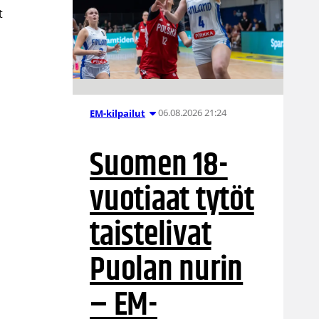
t
06.08.2026 21:24
EM-kilpailut
Suomen 18-
vuotiaat tytöt
taistelivat
Puolan nurin
– EM-