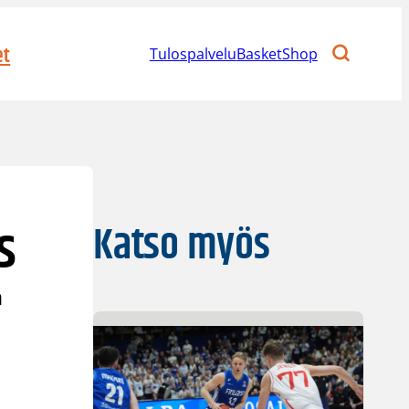
et
Tulospalvelu
BasketShop
s
Katso myös
n