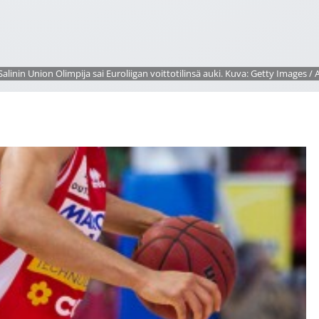
Salinin Union Olimpija sai Euroliigan voittotilinsä auki. Kuva: Getty Images / A