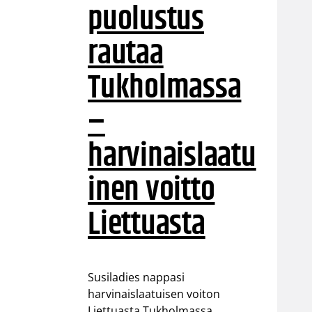
puolustus
rautaa
Tukholmassa
–
harvinaislaatu
inen voitto
Liettuasta
Susiladies nappasi
harvinaislaatuisen voiton
Liettuasta Tukholmassa