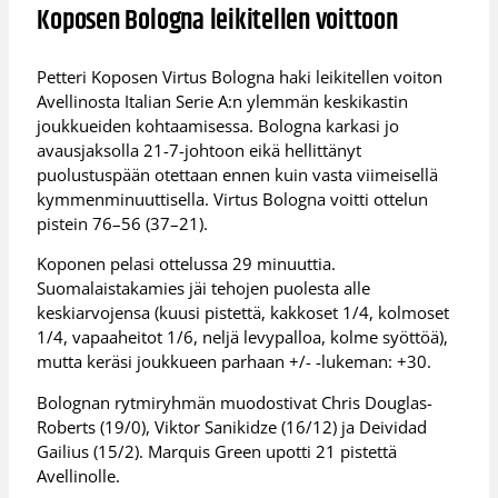
Koposen Bologna leikitellen voittoon
Petteri Koposen Virtus Bologna haki leikitellen voiton
Avellinosta Italian Serie A:n ylemmän keskikastin
joukkueiden kohtaamisessa. Bologna karkasi jo
avausjaksolla 21-7-johtoon eikä hellittänyt
puolustuspään otettaan ennen kuin vasta viimeisellä
kymmenminuuttisella. Virtus Bologna voitti ottelun
pistein 76–56 (37–21).
Koponen pelasi ottelussa 29 minuuttia.
Suomalaistakamies jäi tehojen puolesta alle
keskiarvojensa (kuusi pistettä, kakkoset 1/4, kolmoset
1/4, vapaaheitot 1/6, neljä levypalloa, kolme syöttöä),
mutta keräsi joukkueen parhaan +/- -lukeman: +30.
Bolognan rytmiryhmän muodostivat Chris Douglas-
Roberts (19/0), Viktor Sanikidze (16/12) ja Deividad
Gailius (15/2). Marquis Green upotti 21 pistettä
Avellinolle.