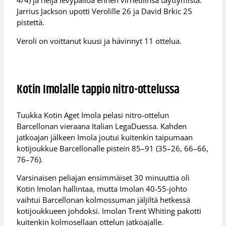
4/4) ja neljä levypalloa ennen virhetilinsä täyttymistä.
Jarrius Jackson upotti Verolille 26 ja David Brkic 25
pistettä.
Veroli on voittanut kuusi ja hävinnyt 11 ottelua.
Kotin Imolalle tappio nitro-ottelussa
Tuukka Kotin Aget Imola pelasi nitro-ottelun
Barcellonan vieraana Italian LegaDuessa. Kahden
jatkoajan jälkeen Imola joutui kuitenkin taipumaan
kotijoukkue Barcellonalle pistein 85–91 (35–26, 66–66,
76–76).
Varsinaisen peliajan ensimmäiset 30 minuuttia oli
Kotin Imolan hallintaa, mutta Imolan 40-55-johto
vaihtui Barcellonan kolmossuman jäljiltä hetkessä
kotijoukkueen johdoksi. Imolan Trent Whiting pakotti
kuitenkin kolmosellaan ottelun jatkoajalle.