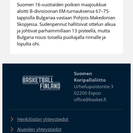
Suomen 16-vuotiaiden poikien maajoukkue
aloitti B-divisioonan EM-turnauksensa 67–75-
tappiolla Bulgariaa vastaan Pohjois-Makedonian
Skopjessa. Sudenpennut hallitsivat ottelun alkua
ja johtivat parhaimmillaan 13 pisteellä, mutta
Bulgaria nousi toisella puoliajalla rinnalle ja
lopulta ohi.
Suomen
Koripalloliitto
Urheilupuistontie 3
02200 Espoo
office@basket.fi
Henkilöstön yhteystiedot
Alueiden yhteystiedot