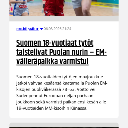
06.08.2026 21:24
EM-kilpailut
Suomen 18-vuotiaat tytöt
taistelivat Puolan nurin – EM-
välieräpaikka varmistui
Suomen 18-vuotiaiden tyttöjen maajoukkue
jatkoi vahvaa kesäänsä kaatamalla Puolan EM-
kisojen puolivälierässä 78–63. Voitto vei
Sudenpennut Euroopan neljän parhaan
joukkoon sekä varmisti paikan ensi kesän alle
19-vuotiaiden MM-kisoihin Kiinassa.