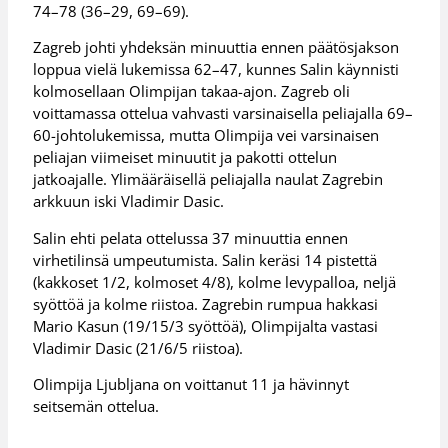
74–78 (36–29, 69–69).
Zagreb johti yhdeksän minuuttia ennen päätösjakson
loppua vielä lukemissa 62–47, kunnes Salin käynnisti
kolmosellaan Olimpijan takaa-ajon. Zagreb oli
voittamassa ottelua vahvasti varsinaisella peliajalla 69–
60-johtolukemissa, mutta Olimpija vei varsinaisen
peliajan viimeiset minuutit ja pakotti ottelun
jatkoajalle. Ylimääräisellä peliajalla naulat Zagrebin
arkkuun iski Vladimir Dasic.
Salin ehti pelata ottelussa 37 minuuttia ennen
virhetilinsä umpeutumista. Salin keräsi 14 pistettä
(kakkoset 1/2, kolmoset 4/8), kolme levypalloa, neljä
syöttöä ja kolme riistoa. Zagrebin rumpua hakkasi
Mario Kasun (19/15/3 syöttöä), Olimpijalta vastasi
Vladimir Dasic (21/6/5 riistoa).
Olimpija Ljubljana on voittanut 11 ja hävinnyt
seitsemän ottelua.