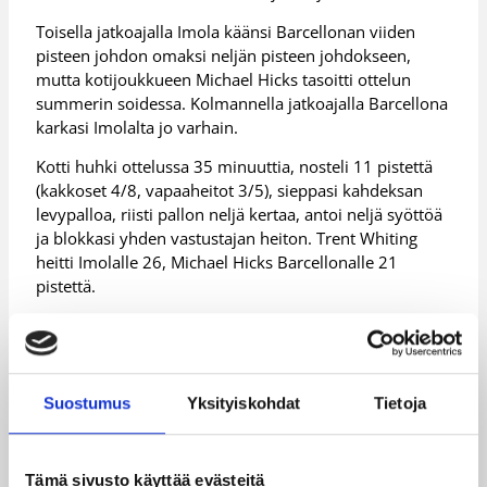
Toisella jatkoajalla Imola käänsi Barcellonan viiden
pisteen johdon omaksi neljän pisteen johdokseen,
mutta kotijoukkueen Michael Hicks tasoitti ottelun
summerin soidessa. Kolmannella jatkoajalla Barcellona
karkasi Imolalta jo varhain.
Kotti huhki ottelussa 35 minuuttia, nosteli 11 pistettä
(kakkoset 4/8, vapaaheitot 3/5), sieppasi kahdeksan
levypalloa, riisti pallon neljä kertaa, antoi neljä syöttöä
ja blokkasi yhden vastustajan heiton. Trent Whiting
heitti Imolalle 26, Michael Hicks Barcellonalle 21
pistettä.
Imola on voittanut kuusi ja hävinnyt 11 ottelua.
Suostumus
Yksityiskohdat
Tietoja
Voitto lipesi Huffin Forlin käsistä
Tämä sivusto käyttää evästeitä