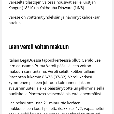
Vareselta tilastojen valossa nousivat esille Kristjan
Kangur (18/10) ja Yakhouba Diawara (16/8).
Varese on voittanut yhdeksän ja hävinnyt kahdeksan
ottelua.
Leen Veroli voiton makuun
Italian LegaDuessa tappiokierteessä ollut, Gerald Lee
jr.:n edustama Prima Veroli pääsi jälleen voiton
makuun sunnuntaina. Veroli selätti kotikentällään
Piacenzan lukemin 85-76 (37-32). Veroli karkasi
kymmenen pisteen johtoon kolmannen jakson
avausminuuteilla eikä päästänyt ottelun jälkimmäisellä
puoliskolla Piacenzaa seitsemää pistettä lähemmäksi.
Lee pelasi ottelussa 21 minuuttia keräten
joukkueelleen kuusi pistettä (kakkoset 1/2, vapaaheitot