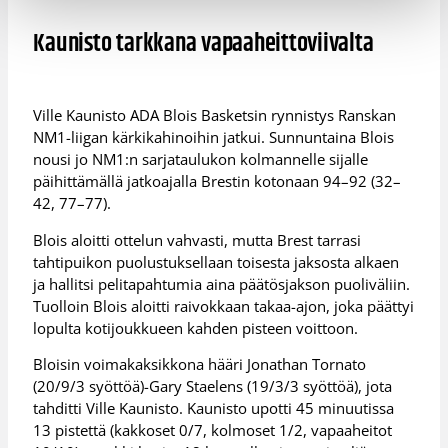
Kaunisto tarkkana vapaaheittoviivalta
Ville Kaunisto ADA Blois Basketsin rynnistys Ranskan
NM1-liigan kärkikahinoihin jatkui. Sunnuntaina Blois
nousi jo NM1:n sarjataulukon kolmannelle sijalle
päihittämällä jatkoajalla Brestin kotonaan 94–92 (32–
42, 77–77).
Blois aloitti ottelun vahvasti, mutta Brest tarrasi
tahtipuikon puolustuksellaan toisesta jaksosta alkaen
ja hallitsi pelitapahtumia aina päätösjakson puoliväliin.
Tuolloin Blois aloitti raivokkaan takaa-ajon, joka päättyi
lopulta kotijoukkueen kahden pisteen voittoon.
Bloisin voimakaksikkona hääri Jonathan Tornato
(20/9/3 syöttöä)-Gary Staelens (19/3/3 syöttöä), jota
tahditti Ville Kaunisto. Kaunisto upotti 45 minuutissa
13 pistettä (kakkoset 0/7, kolmoset 1/2, vapaaheitot