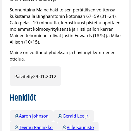
Sunnuntaina Maine haki toisen perättäisen voittonsa
kukistamalla Binghamtonin kotonaan 67–59 (31–24).
Cato pelasi 10 minuuttia, keräsi kuusi pistettä upottaen
molemmat kolmosyrityksensä ja riisti pallon kerran.
Mainen tehomiehet olivat Justin Edwards (18/5) ja Mike
Allison (10/15).
Maine on voittanut yhdeksän ja hävinnyt kymmenen
ottelua.
Päivitetty
29.01.2012
Henkilöt
Aaron Johnson
Gerald Lee Jr.
Teemu Rannikko
Ville Kaunisto