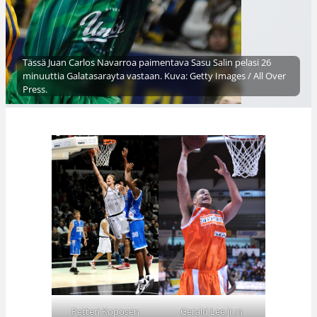
Tässä Juan Carlos Navarroa paimentava Sasu Salin pelasi 26
minuuttia Galatasarayta vastaan. Kuva: Getty Images / All Over
Press.
Petteri Koposen
Gerald Lee jr.:n