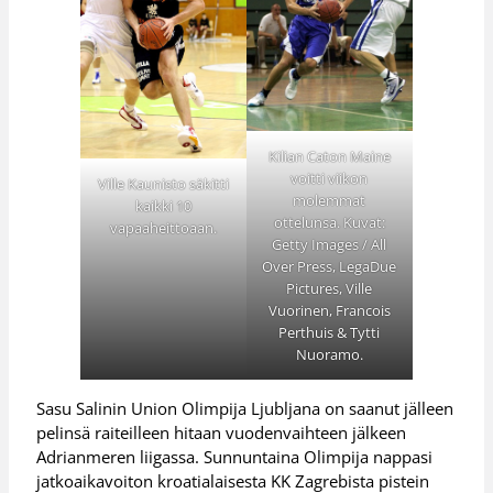
Kilian Caton Maine
voitti viikon
Ville Kaunisto säkitti
molemmat
kaikki 10
ottelunsa. Kuvat:
vapaaheittoaan.
Getty Images / All
Over Press, LegaDue
Pictures, Ville
Vuorinen, Francois
Perthuis & Tytti
Nuoramo.
Sasu Salinin Union Olimpija Ljubljana on saanut jälleen
pelinsä raiteilleen hitaan vuodenvaihteen jälkeen
Adrianmeren liigassa. Sunnuntaina Olimpija nappasi
jatkoaikavoiton kroatialaisesta KK Zagrebista pistein