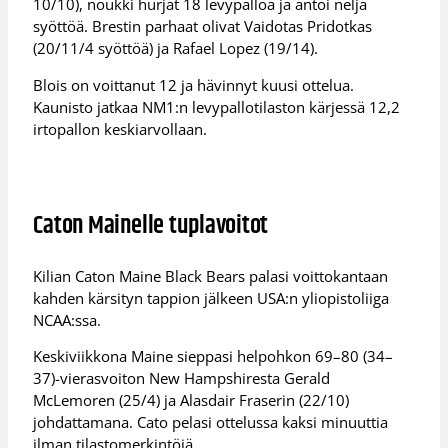
10/10), noukki hurjat 18 levypalloa ja antoi neljä
syöttöä. Brestin parhaat olivat Vaidotas Pridotkas
(20/11/4 syöttöä) ja Rafael Lopez (19/14).
Blois on voittanut 12 ja hävinnyt kuusi ottelua.
Kaunisto jatkaa NM1:n levypallotilaston kärjessä 12,2
irtopallon keskiarvollaan.
Caton Mainelle tuplavoitot
Kilian Caton Maine Black Bears palasi voittokantaan
kahden kärsityn tappion jälkeen USA:n yliopistoliiga
NCAA:ssa.
Keskiviikkona Maine sieppasi helpohkon 69–80 (34–
37)-vierasvoiton New Hampshiresta Gerald
McLemoren (25/4) ja Alasdair Fraserin (22/10)
johdattamana. Cato pelasi ottelussa kaksi minuuttia
ilman tilastomerkintöjä.