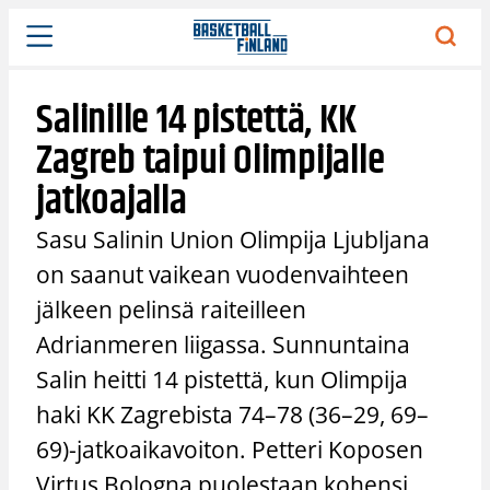
Siirry
sisältöön
Salinille 14 pistettä, KK
Zagreb taipui Olimpijalle
jatkoajalla
Sasu Salinin Union Olimpija Ljubljana
on saanut vaikean vuodenvaihteen
jälkeen pelinsä raiteilleen
Adrianmeren liigassa. Sunnuntaina
Salin heitti 14 pistettä, kun Olimpija
haki KK Zagrebista 74–78 (36–29, 69–
69)-jatkoaikavoiton. Petteri Koposen
Virtus Bologna puolestaan kohensi