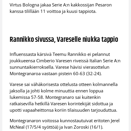
Virtus Bologna jakaa Serie A:n kakkossijan Pesaron
kanssa tilillään 11 voittoa ja kuusi tappiota.
Rannikko sivussa, Vareselle niukka tappio
Influenssasta kärsivä Teemu Rannikko ei pelannut
joukkueensa Cimberio Varesen riveissä Italian Serie A:n
sunnuntaikierroksella. Varese hävisi vierasottelun
Montegranaroa vastaan pistein 60-63 (32-24).
Varese sai vähäkorisesta ottelusta otteen kolmannella
jaksolla ja johti kolme minuuttia ennen loppua
lukemissa 57-58. Montegranaro sai kuitenkin
ratkaisevilla hetkillä Varesen korintekijät sidottua ja
upotti vapaaheittonsa koriin tilaisuuden tarjouduttua.
Montegranaron voitossa kunnostautuivat eritoten Jerel
McNeal (17/5/4 syöttöä) ja Ivan Zoroski (16/1).