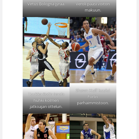
Virtus Bologna jyrää.
Veroli pääsi voiton
makuun.
Shawn Huff kuului
Tuukka Kotin Imola
Forlin
huhki kolmen
parhaimmistoon.
jatkoajan ottelun.