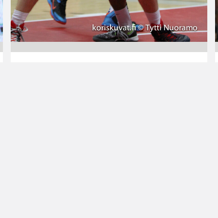
22.02.2015 21:20
Korisliiga
Bisons venytti
voittoputkensa VTB-
liigassa neljään
Bisons Loimaa siirtyi jälleen lähemmäksi VTB-
liigan pudotuspeliviivaa, kun tällä kertaa
biisonilauman uhriksi joutui Tšekin pääsarjan