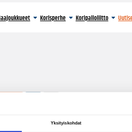
aajoukkueet
Korisperhe
Koripalloliitto
Uutis
16 hakutulosta
Yksityiskohdat