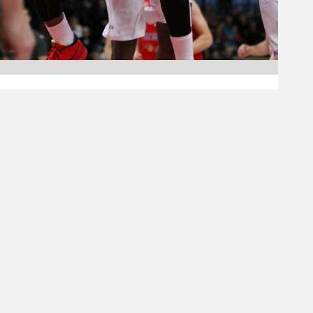
06.02.2015 00:00
Korisliiga
Bisons nappasi
ylivoimaisen voiton
Jeniseistä
Bisons Loimaa vei VTB-liigassa näytöstyyliin
krasnojarskilaista Jeniseitä Loimaan
Liikuntahallilla perjantaina. Bisons nappasi