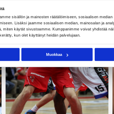
itä
mme sisällön ja mainosten räätälöimiseen, sosiaalisen median
iseen. Lisäksi jaamme sosiaalisen median, mainosalan ja analy
, miten käytät sivustoamme. Kumppanimme voivat yhdistää näitä t
n kerätty, kun olet käyttänyt heidän palvelujaan.
Muokkaa