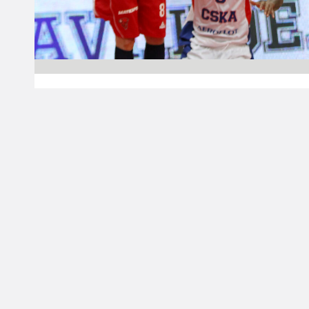
05.04.2015 00:00
Korisliiga
Lokomotiv Kuban
pääsi maksamaan
kalavelkojaan
Bisonsille
Bisons Loimaa kärsi tappion VTB-liigan