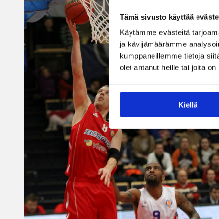
Tämä sivusto käyttää eväste
Käytämme evästeitä tarjoama
ja kävijämäärämme analysoim
kumppaneillemme tietoja siitä
olet antanut heille tai joita o
Kiellä