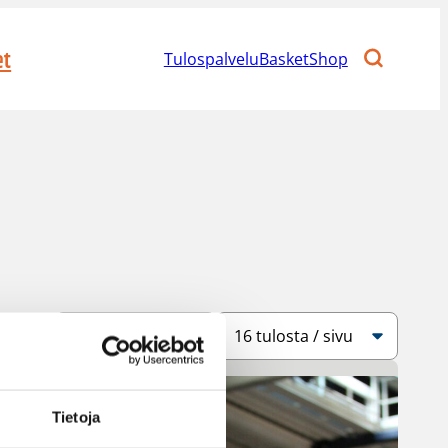
et
Tulospalvelu
BasketShop
Järjestys
Sivukoko
Tietoja