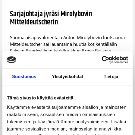
Sarjajohtaja jyräsi Mirolybovin
Mitteldeutscherin
Suomalaisapuvalmentaja Anton Mirolybovin luotsaama
Mitteldeutscher sai lauantaina huutia kotikentällään
Saksan Bundesliigan kärkijoukkue Brose Baskets
Bambergilta.
Bamberg murjoi Mitteldeutscherin toisella jaksolla 21-
6 ja vei koko ottelun nimiinsä 55-78 (24-46) kasvattaen
Suostumus
Yksityiskohdat
Tietoja
perättäisten voittojensa sarjan jo yhteentoista.
Mitteldeutscher ei päässyt bambergilaispuolustuksessa
korin alle ja upotti kaukoheittonsa kehnolla 13,0%
Tämä sivusto käyttää evästeitä
(3/23) tarkkuudella.
Käytämme evästeitä tarjoamamme sisällön ja mainosten
Mitteldeutscherista Jerome Tillman (15/4/2 blokkia)
räätälöimiseen, sosiaalisen median ominaisuuksien
pysyi parhaiten vierasjoukkueen tahdissa. Tasaisesta
tukemiseen ja kävijämäärämme analysoimiseen. Lisäksi
Bambergista onnistuivat parhaiten Brian Roberts
jaamme sosiaalisen median, mainosalan ja analytiikka-
(16/5/4 syöttöä) ja Reyshawn Terry (15/9).