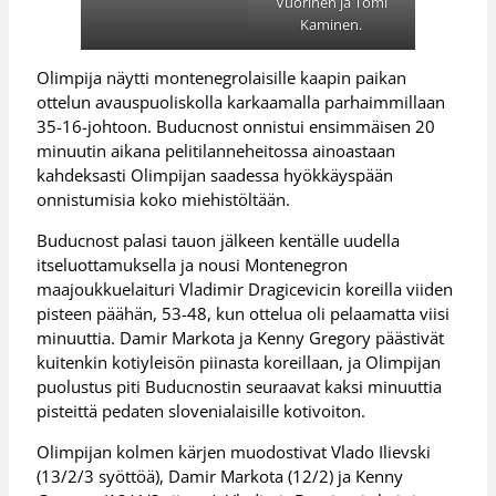
Vuorinen ja Tomi
Kaminen.
Olimpija näytti montenegrolaisille kaapin paikan
ottelun avauspuoliskolla karkaamalla parhaimmillaan
35-16-johtoon. Buducnost onnistui ensimmäisen 20
minuutin aikana pelitilanneheitossa ainoastaan
kahdeksasti Olimpijan saadessa hyökkäyspään
onnistumisia koko miehistöltään.
Buducnost palasi tauon jälkeen kentälle uudella
itseluottamuksella ja nousi Montenegron
maajoukkuelaituri Vladimir Dragicevicin koreilla viiden
pisteen päähän, 53-48, kun ottelua oli pelaamatta viisi
minuuttia. Damir Markota ja Kenny Gregory päästivät
kuitenkin kotiyleisön piinasta koreillaan, ja Olimpijan
puolustus piti Buducnostin seuraavat kaksi minuuttia
pisteittä pedaten slovenialaisille kotivoiton.
Olimpijan kolmen kärjen muodostivat Vlado Ilievski
(13/2/3 syöttöä), Damir Markota (12/2) ja Kenny