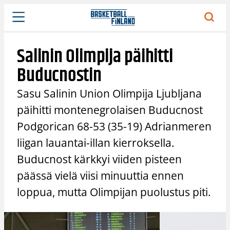
Siirry
sisältöön
Salinin Olimpija päihitti
Buducnostin
Sasu Salinin Union Olimpija Ljubljana
päihitti montenegrolaisen Buducnost
Podgorican 68-53 (35-19) Adrianmeren
liigan lauantai-illan kierroksella.
Buducnost kärkkyi viiden pisteen
päässä vielä viisi minuuttia ennen
loppua, mutta Olimpijan puolustus piti.