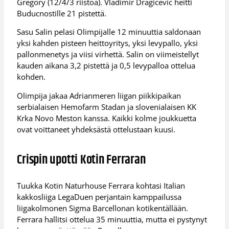
Gregory (12/4/3 riistoa). Vladimir Dragicevic heitti
Buducnostille 21 pistettä.
Sasu Salin pelasi Olimpijalle 12 minuuttia saldonaan
yksi kahden pisteen heittoyritys, yksi levypallo, yksi
pallonmenetys ja viisi virhettä. Salin on viimeistellyt
kauden aikana 3,2 pistettä ja 0,5 levypalloa ottelua
kohden.
Olimpija jakaa Adrianmeren liigan piikkipaikan
serbialaisen Hemofarm Stadan ja slovenialaisen KK
Krka Novo Meston kanssa. Kaikki kolme joukkuetta
ovat voittaneet yhdeksästä ottelustaan kuusi.
Crispin upotti Kotin Ferraran
Tuukka Kotin Naturhouse Ferrara kohtasi Italian
kakkosliiga LegaDuen perjantain kamppailussa
liigakolmonen Sigma Barcellonan kotikentällään.
Ferrara hallitsi ottelua 35 minuuttia, mutta ei pystynyt