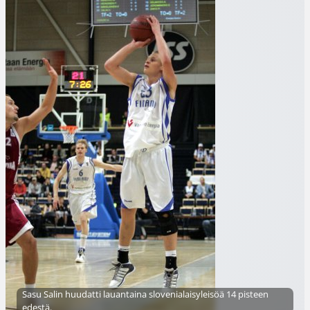
Sasu Salin huudatti lauantaina slovenialaisyleisöä 14 pisteen
edestä.