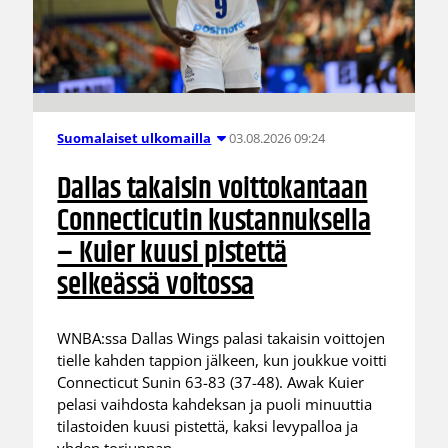
03.08.2026 09:24
Suomalaiset ulkomailla
Dallas takaisin voittokantaan
Connecticutin kustannuksella
– Kuier kuusi pistettä
selkeässä voitossa
WNBA:ssa Dallas Wings palasi takaisin voittojen
tielle kahden tappion jälkeen, kun joukkue voitti
Connecticut Sunin 63-83 (37-48). Awak Kuier
pelasi vaihdosta kahdeksan ja puoli minuuttia
tilastoiden kuusi pistettä, kaksi levypalloa ja
yhden torjunnan.