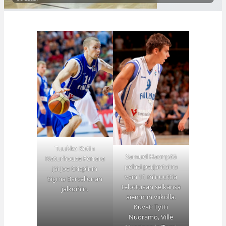
Tuukka Kotin
Samuel Haanpää
Naturhouse Ferrara
pelasi perjantaina
jäi Joe Crispinin
vain 11 minuuttia
Sigma Barcellonan
telottuaan selkänsä
jalkoihin.
aiemmin viikolla.
Kuvat: Tytti
Nuoramo, Ville