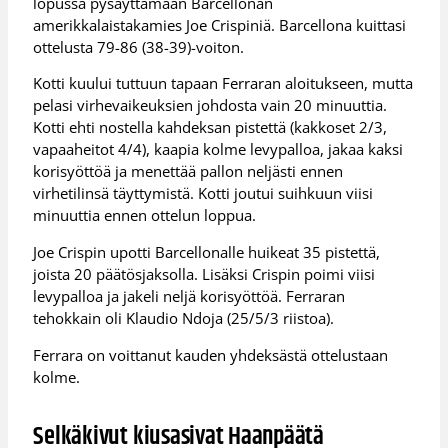
lopussa pysäyttämään Barcellonan
amerikkalaistakamies Joe Crispiniä. Barcellona kuittasi
ottelusta 79-86 (38-39)-voiton.
Kotti kuului tuttuun tapaan Ferraran aloitukseen, mutta
pelasi virhevaikeuksien johdosta vain 20 minuuttia.
Kotti ehti nostella kahdeksan pistettä (kakkoset 2/3,
vapaaheitot 4/4), kaapia kolme levypalloa, jakaa kaksi
korisyöttöä ja menettää pallon neljästi ennen
virhetilinsä täyttymistä. Kotti joutui suihkuun viisi
minuuttia ennen ottelun loppua.
Joe Crispin upotti Barcellonalle huikeat 35 pistettä,
joista 20 päätösjaksolla. Lisäksi Crispin poimi viisi
levypalloa ja jakeli neljä korisyöttöä. Ferraran
tehokkain oli Klaudio Ndoja (25/5/3 riistoa).
Ferrara on voittanut kauden yhdeksästä ottelustaan
kolme.
Selkäkivut kiusasivat Haanpäätä