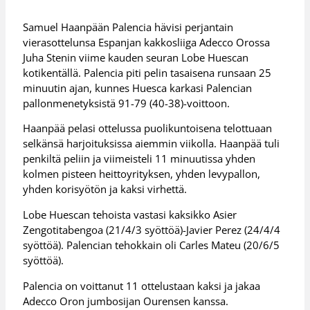
Samuel Haanpään Palencia hävisi perjantain
vierasottelunsa Espanjan kakkosliiga Adecco Orossa
Juha Stenin viime kauden seuran Lobe Huescan
kotikentällä. Palencia piti pelin tasaisena runsaan 25
minuutin ajan, kunnes Huesca karkasi Palencian
pallonmenetyksistä 91-79 (40-38)-voittoon.
Haanpää pelasi ottelussa puolikuntoisena telottuaan
selkänsä harjoituksissa aiemmin viikolla. Haanpää tuli
penkiltä peliin ja viimeisteli 11 minuutissa yhden
kolmen pisteen heittoyrityksen, yhden levypallon,
yhden korisyötön ja kaksi virhettä.
Lobe Huescan tehoista vastasi kaksikko Asier
Zengotitabengoa (21/4/3 syöttöä)-Javier Perez (24/4/4
syöttöä). Palencian tehokkain oli Carles Mateu (20/6/5
syöttöä).
Palencia on voittanut 11 ottelustaan kaksi ja jakaa
Adecco Oron jumbosijan Ourensen kanssa.