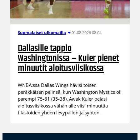
01.08.2026 08:04
Suomalaiset ulkomailla
Dallasille tappio
Washingtonissa – Kuier pienet
minuutit aloitusviisikossa
WNBA:ssa Dallas Wings hävisi toisen
peräkkäisen pelinsä, kun Washington Mystics oli
parempi 75-81 (35-38). Awak Kuier pelasi
aloitusviisikossa vähän alle viisi minuuttia
tilastoiden yhden levypallon ja syötön.