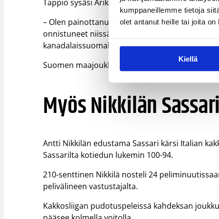
Tappio sysäsi Ariksen heti selkä seinää vasten, si
kumppaneillemme tietoja siitä
– Olen painottanut kolmea asiaa koko vuoden; pu
olet antanut heille tai joita o
onnistuneet niissä ja Maroussi laittoi meidät m
kanadalaissuomalainen luotsi Gordon Herbert.
Kiellä
Suomen maajoukkuekapteeni Möttölä pelasi reilut 
Myös Nikkilän Sassari
Antti Nikkilän edustama Sassari kärsi Italian ka
Sassarilta kotiedun lukemin 100-94.
210-senttinen Nikkilä nosteli 24 peliminuutissaan 1
pelivälineen vastustajalta.
Kakkosliigan pudotuspeleissä kahdeksan joukkuet
pääsee kolmella voitolla.