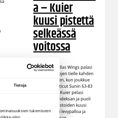
ssa
a – Kuier
kuusi pistettä
selkeässä
m
voitossa
WNBA:ssa Dallas Wings palasi
takaisin voittojen tielle kahden
tappion jälkeen, kun joukkue
Tietoja
voitti Connecticut Sunin 63-83
(37-48). Awak Kuier pelasi
vaihdosta kahdeksan ja puoli
in
minuuttia tilastoiden kuusi
 ominaisuuksien tukemiseen
pistettä, kaksi levypalloa ja
tiikka-alan
yhden torjunnan.