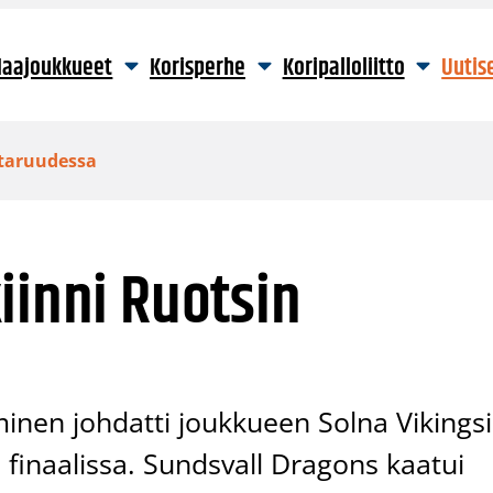
aajoukkueet
Korisperhe
Koripalloliitto
Uutis
staruudessa
iinni Ruotsin
inen johdatti joukkueen Solna Vikings
 finaalissa. Sundsvall Dragons kaatui