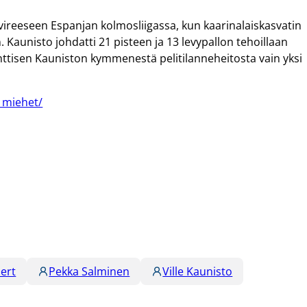
livireeseen Espanjan kolmosliigassa, kun kaarinalaiskasvatin
 Kaunisto johdatti 21 pisteen ja 13 levypallon tehoillaan
nttisen Kauniston kymmenestä pelitilanneheitosta vain yksi
t_miehet/
ert
Pekka Salminen
Ville Kaunisto