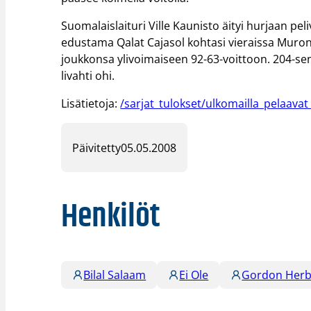
Suomalaislaituri Ville Kaunisto äityi hurjaan pe
edustama Qalat Cajasol kohtasi vieraissa Muron.
joukkonsa ylivoimaiseen 92-63-voittoon. 204-se
livahti ohi.
Lisätietoja:
/sarjat_tulokset/ulkomailla_pelaava
Päivitetty
05.05.2008
Henkilöt
Bilal Salaam
Ei Ole
Gordon Herb