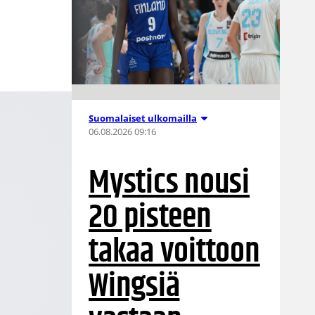
Suomalaiset ulkomailla
06.08.2026 09:16
Mystics nousi
20 pisteen
takaa voittoon
Wingsiä