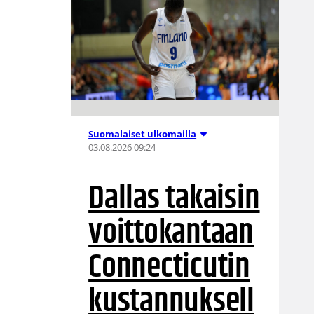
Suomalaiset ulkomailla
03.08.2026 09:24
Dallas takaisin
voittokantaan
Connecticutin
kustannuksell