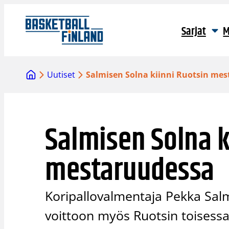
Siirry
sisältöön
Sarjat
M
Uutiset
Salmisen Solna kiinni Ruotsin me
Salmisen Solna k
mestaruudessa
Koripallovalmentaja Pekka Salm
voittoon myös Ruotsin toisessa