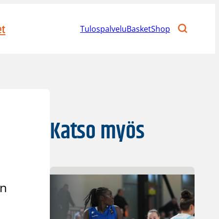
et
Tulospalvelu
BasketShop
Katso myös
in