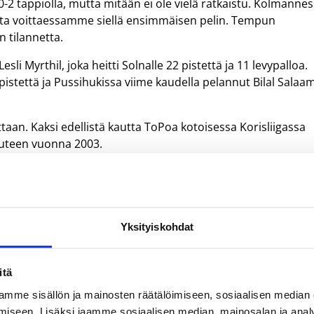
-2 tappiolla, mutta mitään ei ole vielä ratkaistu. Kolmanne
aita voittaessamme siellä ensimmäisen pelin. Tempun
n tilannetta.
li Myrthil, joka heitti Solnalle 22 pistettä ja 11 levypalloa.
stettä ja Pussihukissa viime kaudella pelannut Bilal Salaa
aan. Kaksi edellistä kautta ToPoa kotoisessa Korisliigassa
uteen vuonna 2003.
ksen pudotuspeliavauksessa
Yksityiskohdat
räavauksien ainoasta yllätyksestä vastasi Maroussi, joka
s Thessalonikin. Ateenalaisen Maroussin voittoluvut kirjatti
itä
mme sisällön ja mainosten räätälöimiseen, sosiaalisen median
iseen. Lisäksi jaamme sosiaalisen median, mainosalan ja analy