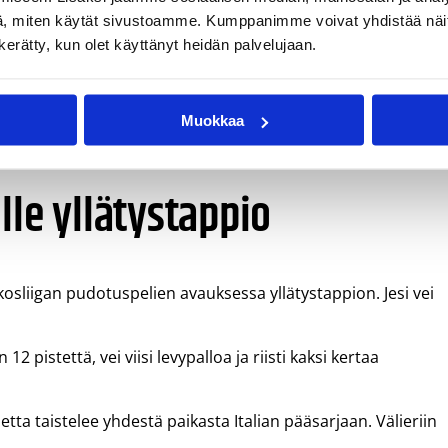
llä Kreikassa välieräpaikka heltiää kahdella voitolla.
, miten käytät sivustoamme. Kumppanimme voivat yhdistää näitä t
olustusta, levypalloja ja pallon kierrättämistä. Emme
n kerätty, kun olet käyttänyt heidän palvelujaan.
aksamaan siitä kovan hinnan, kertoi Ariksen
Muokkaa
17 minuuttia, teki seitsemän pistettä ja riisti kahdesti.
lle yllätystappio
kkosliigan pudotuspelien avauksessa yllätystappion. Jesi vei
2 pistettä, vei viisi levypalloa ja riisti kaksi kertaa
ta taistelee yhdestä paikasta Italian pääsarjaan. Välieriin