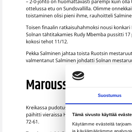
– 2-0-johto on huomattavasti parempi kuin olla 0
ottelussa etu on Sundsvallilla. Olimme onnekk
toistaminen olisi pieni ihme, rauhoitteli Salmine
Toisen finaalin ratkaisuhahmoksi nousi konkari Les
Solnan tähtitakamies Rudy Mbemba pussitti 17 pi
kokosi tehot 11/12.
Pekka Salminen jahtaa toista Ruotsin mestaruutt
valmentanut Salminen johdatti Solnan mestaru
Maroussi yllätti Ari
Suostumus
Kreikassa pudotuspelit käynnistyivät. Puolivälie
päihitti vieraissa Hanno Möttölän edustaman Ari
Tämä sivusto käyttää eväste
72-61.
Käytämme evästeitä tarjoama
ja kävijämäärämme analysoim