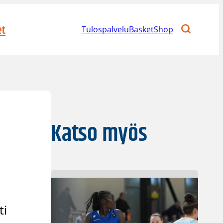
et
Tulospalvelu
BasketShop
Katso myös
ti