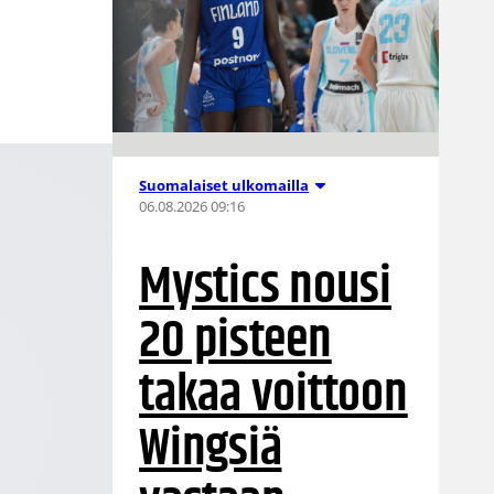
Suomalaiset ulkomailla
06.08.2026 09:16
Mystics nousi
20 pisteen
takaa voittoon
Wingsiä