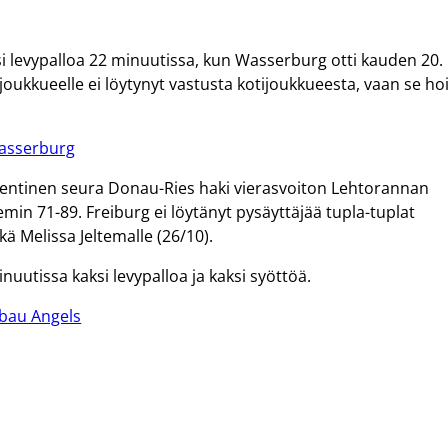
isi levypalloa 22 minuutissa, kun Wasserburg otti kauden 20.
sjoukkueelle ei löytynyt vastusta kotijoukkueesta, vaan se hoi
Wasserburg
 entinen seura Donau-Ries haki vierasvoiton Lehtorannan
in 71-89. Freiburg ei löytänyt pysäyttäjää tupla-tuplat
ä Melissa Jeltemalle (26/10).
nuutissa kaksi levypalloa ja kaksi syöttöä.
nbau Angels