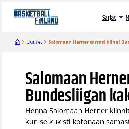
Siirry
sisältöön
Sarjat
M
Uutiset
Salomaan Herner tarrasi kiinni Bu
Salomaan Herner 
Bundesliigan ka
Henna Salomaan Herner kiinnit
kun se kukisti kotonaan samasta