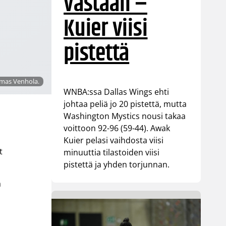
vastaan –
Kuier viisi
pistettä
omas Venhola.
WNBA:ssa Dallas Wings ehti
johtaa peliä jo 20 pistettä, mutta
Washington Mystics nousi takaa
voittoon 92-96 (59-44). Awak
Kuier pelasi vaihdosta viisi
t
minuuttia tilastoiden viisi
pistettä ja yhden torjunnan.
a