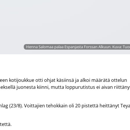
Henna Salomaa palaa Espanjasta Forssan Alkuun. Kuva: Tu
 kotijoukkue otti ohjat käsiinsä ja alkoi määrätä ottelun
neksellä juonesta kiinni, mutta loppurutistus ei aivan riittäny
lag (23/8). Voittajien tehokkain oli 20 pistettä heittänyt Tey
tettä.