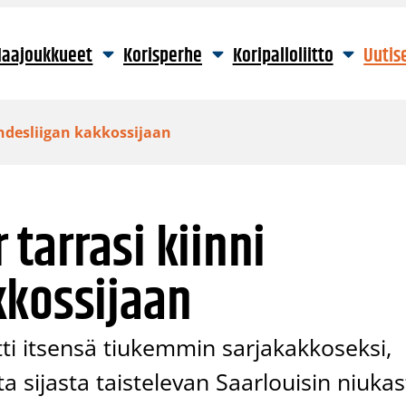
aajoukkueet
Korisperhe
Koripalloliitto
Uutis
ndesliigan kakkossijaan
tarrasi kiinni
kkossijaan
ti itsensä tiukemmin sarjakakkoseksi,
 sijasta taistelevan Saarlouisin niukas