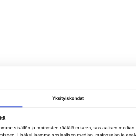
Yksityiskohdat
itä
mme sisällön ja mainosten räätälöimiseen, sosiaalisen median
iseen. Lisäksi jaamme sosiaalisen median, mainosalan ja analy