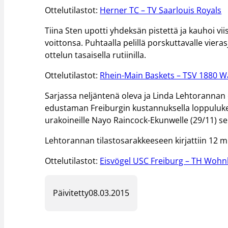
Ottelutilastot:
Herner TC – TV Saarlouis Royals
Tiina Sten upotti yhdeksän pistettä ja kauhoi vi
voittonsa. Puhtaalla pelillä porskuttavalle viera
ottelun tasaisella rutiinilla.
Ottelutilastot:
Rhein-Main Baskets – TSV 1880 
Sarjassa neljäntenä oleva ja Linda Lehtorannan
edustaman Freiburgin kustannuksella loppulukem
urakoineille Nayo Raincock-Ekunwelle (29/11) sek
Lehtorannan tilastosarakkeeseen kirjattiin 12 mi
Ottelutilastot:
Eisvögel USC Freiburg – TH Woh
Päivitetty
08.03.2015