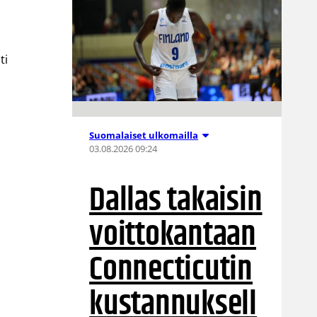
ti
Suomalaiset ulkomailla
03.08.2026 09:24
Dallas takaisin
voittokantaan
Connecticutin
kustannuksell