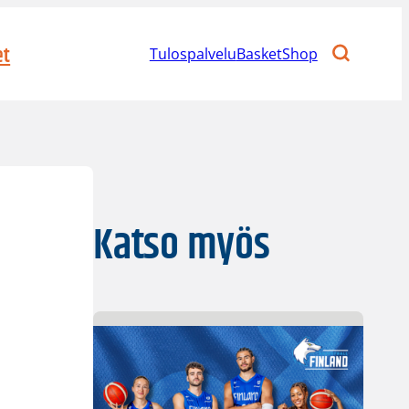
et
Tulospalvelu
BasketShop
Katso myös