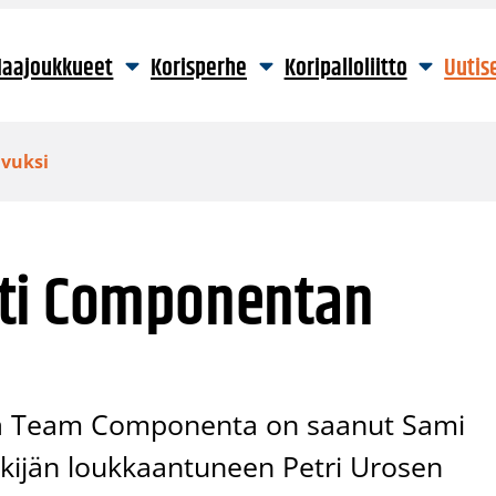
aajoukkueet
Korisperhe
Koripalloliitto
Uutis
vuksi
hti Componentan
ava Team Componenta on saanut Sami
kijän loukkaantuneen Petri Urosen