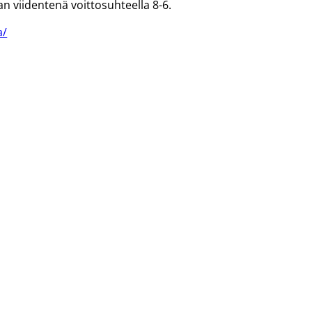
n viidentenä voittosuhteella 8-6.
a/