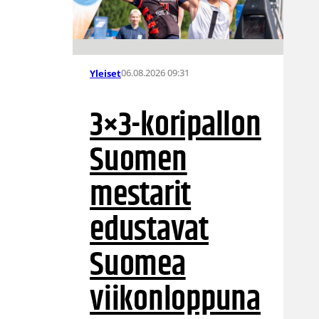
06.08.2026 09:31
Yleiset
3×3-koripallon
Suomen
mestarit
edustavat
Suomea
viikonloppuna