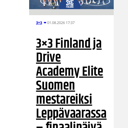
01.08.2026 17:37
3×3
3×3 Finland ja
Drive
Academy Elite
Suomen
mestareiksi
Leppävaarassa
– finaalipäivä