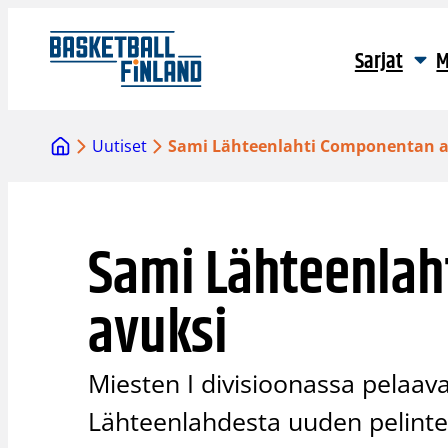
Siirry
sisältöön
Sarjat
M
Uutiset
Sami Lähteenlahti Componentan a
Sami Lähteenla
avuksi
Miesten I divisioonassa pela
Lähteenlahdesta uuden pelinte