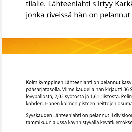
tilalle. Lähteenlahti siirtyy Kark
jonka riveissä hän on pelannu
Kolmikymppinen Lähteenlahti on pelannut kasvat
pääsarjatasolla. Viime kaudella hän kirjautti 36 
levypallosta, 2,03 syötöstä ja 1,61 riistosta. Pe
kohden. Hänen kolmen pisteen heittojen osumata
Syyskauden Lähteenlahti on pelannut II divisi
tammikuun alussa käynnistyvällä kevätkierrokse