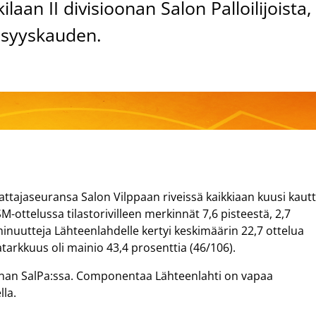
kilaan II divisioonan Salon Palloilijoista,
t syyskauden.
tajaseuransa Salon Vilppaan riveissä kaikkiaan kuusi kaut
SM-ottelussa tilastorivilleen merkinnät 7,6 pisteestä, 2,7
liminuutteja Lähteenlahdelle kertyi keskimäärin 22,7 ottelua
rkkuus oli mainio 43,4 prosenttia (46/106).
oonan SalPa:ssa. Componentaa Lähteenlahti on vapaa
lla.