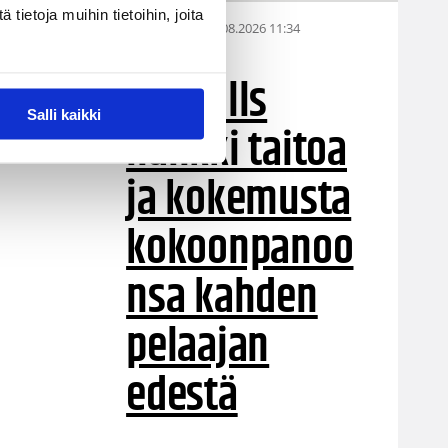
ietoja muihin tietoihin, joita
05.08.2026 11:34
Korisliiga
Seagulls
Salli kaikki
hankki taitoa
ja kokemusta
kokoonpanoo
nsa kahden
pelaajan
edestä