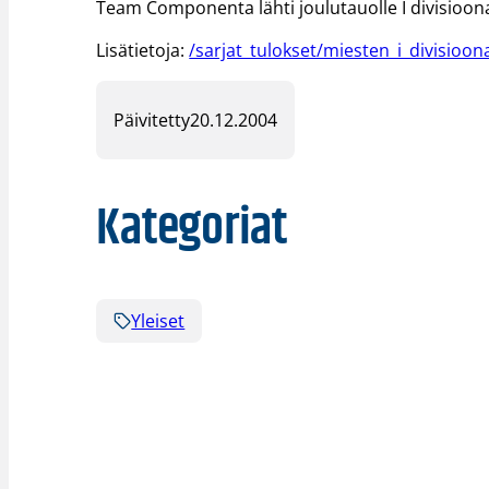
Team Componenta lähti joulutauolle I divisioona
Lisätietoja:
/sarjat_tulokset/miesten_i_divisioon
Päivitetty
20.12.2004
Kategoriat
Yleiset