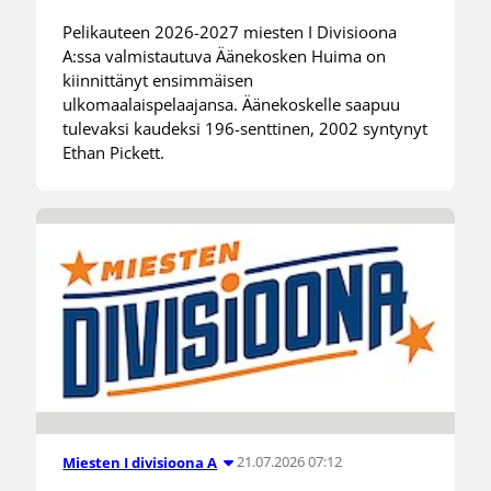
Pelikauteen 2026-2027 miesten I Divisioona
A:ssa valmistautuva Äänekosken Huima on
kiinnittänyt ensimmäisen
ulkomaalaispelaajansa. Äänekoskelle saapuu
tulevaksi kaudeksi 196-senttinen, 2002 syntynyt
Ethan Pickett.
21.07.2026 07:12
Miesten I divisioona A