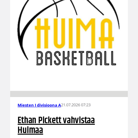
21.07.2026 07:23
Miesten I divisioona A
Ethan Pickett vahvistaa
Huimaa