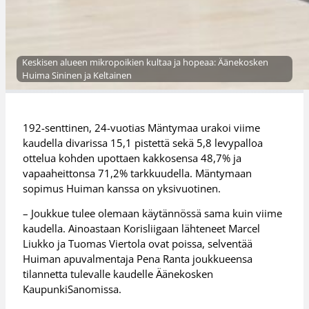
Keskisen alueen mikropoikien kultaa ja hopeaa: Äänekosken
Huima Sininen ja Keltainen
192-senttinen, 24-vuotias Mäntymaa urakoi viime
kaudella divarissa 15,1 pistettä sekä 5,8 levypalloa
ottelua kohden upottaen kakkosensa 48,7% ja
vapaaheittonsa 71,2% tarkkuudella. Mäntymaan
sopimus Huiman kanssa on yksivuotinen.
– Joukkue tulee olemaan käytännössä sama kuin viime
kaudella. Ainoastaan Korisliigaan lähteneet Marcel
Liukko ja Tuomas Viertola ovat poissa, selventää
Huiman apuvalmentaja Pena Ranta joukkueensa
tilannetta tulevalle kaudelle Äänekosken
KaupunkiSanomissa.