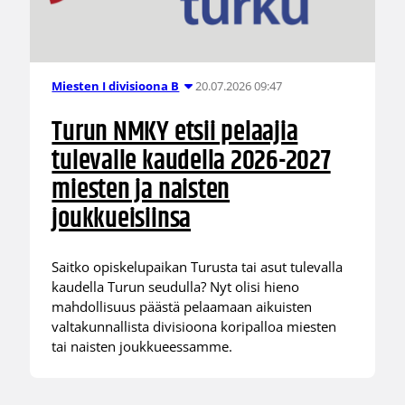
20.07.2026 09:47
Miesten I divisioona B
Turun NMKY etsii pelaajia
tulevalle kaudella 2026-2027
miesten ja naisten
joukkueisiinsa
Saitko opiskelupaikan Turusta tai asut tulevalla
kaudella Turun seudulla? Nyt olisi hieno
mahdollisuus päästä pelaamaan aikuisten
valtakunnallista divisioona koripalloa miesten
tai naisten joukkueessamme.