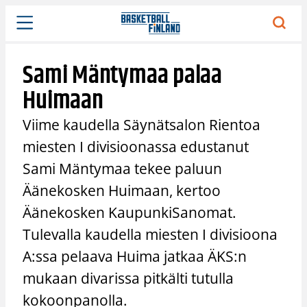
Siirry
sisältöön
Sami Mäntymaa palaa
Huimaan
Viime kaudella Säynätsalon Rientoa
miesten I divisioonassa edustanut
Sami Mäntymaa tekee paluun
Äänekosken Huimaan, kertoo
Äänekosken KaupunkiSanomat.
Tulevalla kaudella miesten I divisioona
A:ssa pelaava Huima jatkaa ÄKS:n
mukaan divarissa pitkälti tutulla
kokoonpanolla.