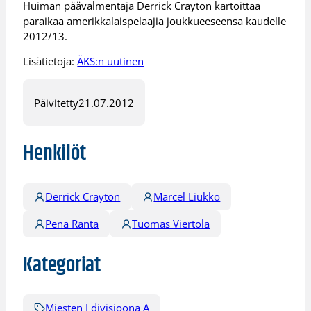
Huiman päävalmentaja Derrick Crayton kartoittaa
paraikaa amerikkalaispelaajia joukkueeseensa kaudelle
2012/13.
Lisätietoja:
ÄKS:n uutinen
Päivitetty
21.07.2012
Henkilöt
Derrick Crayton
Marcel Liukko
Pena Ranta
Tuomas Viertola
Kategoriat
Miesten I divisioona A