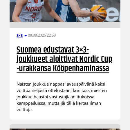
08.08.2026 22:58
3×3
Suomea edustavat 3×3-
joukkueet aloittivat Nordic Cup
-urakkansa Kööpenhaminassa
Naisten joukkue nappasi avauspäivänä kaksi
voittoa neljästä ottelustaan, kun taas miesten
joukkue haastoi vastustajiaan tiukoissa
kamppailuissa, mutta jäi tällä kertaa ilman
voittoja.