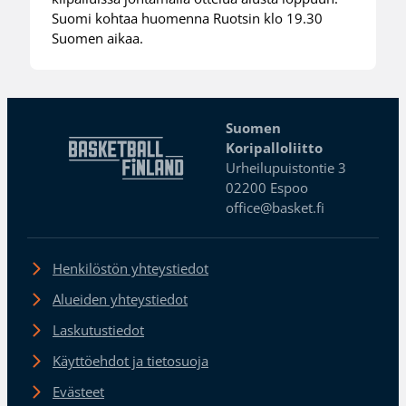
Suomi kohtaa huomenna Ruotsin klo 19.30
Suomen aikaa.
Suomen
Koripalloliitto
Urheilupuistontie 3
02200 Espoo
office@basket.fi
Henkilöstön yhteystiedot
Alueiden yhteystiedot
Laskutustiedot
Käyttöehdot ja tietosuoja
Evästeet