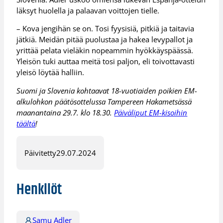
läksyt huolella ja palaavan voittojen tielle.
– Kova jengihän se on. Tosi fyysisiä, pitkiä ja taitavia
jätkiä. Meidän pitää puolustaa ja hakea levypallot ja
yrittää pelata vieläkin nopeammin hyökkäyspäässä.
Yleisön tuki auttaa meitä tosi paljon, eli toivottavasti
yleisö löytää halliin.
Suomi ja Slovenia kohtaavat 18-vuotiaiden poikien EM-
alkulohkon päätösottelussa Tampereen Hakametsässä
maanantaina 29.7. klo 18.30.
Päiväliput EM-kisoihin
täältä
!
Päivitetty
29.07.2024
Henkilöt
Samu Adler