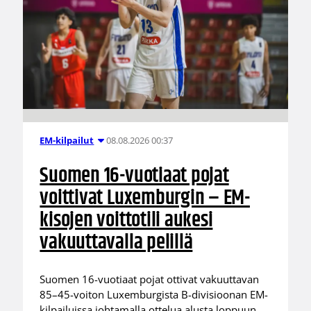
08.08.2026 00:37
EM-kilpailut
Suomen 16-vuotiaat pojat
voittivat Luxemburgin – EM-
kisojen voittotili aukesi
vakuuttavalla pelillä
Suomen 16-vuotiaat pojat ottivat vakuuttavan
85–45-voiton Luxemburgista B-divisioonan EM-
kilpailuissa johtamalla ottelua alusta loppuun.