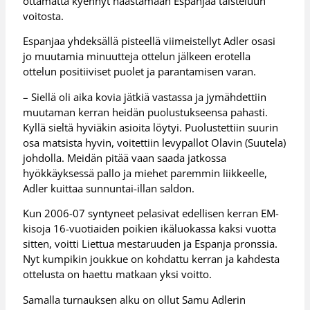
ottamatta kyennyt haastamaan Espanjaa taisteluun
voitosta.
Espanjaa yhdeksällä pisteellä viimeistellyt Adler osasi
jo muutamia minuutteja ottelun jälkeen erotella
ottelun positiiviset puolet ja parantamisen varan.
– Siellä oli aika kovia jätkiä vastassa ja jymähdettiin
muutaman kerran heidän puolustukseensa pahasti.
Kyllä sieltä hyviäkin asioita löytyi. Puolustettiin suurin
osa matsista hyvin, voitettiin levypallot Olavin (Suutela)
johdolla. Meidän pitää vaan saada jatkossa
hyökkäyksessä pallo ja miehet paremmin liikkeelle,
Adler kuittaa sunnuntai-illan saldon.
Kun 2006-07 syntyneet pelasivat edellisen kerran EM-
kisoja 16-vuotiaiden poikien ikäluokassa kaksi vuotta
sitten, voitti Liettua mestaruuden ja Espanja pronssia.
Nyt kumpikin joukkue on kohdattu kerran ja kahdesta
ottelusta on haettu matkaan yksi voitto.
Samalla turnauksen alku on ollut Samu Adlerin