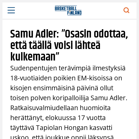
Siirry
sisältöön
Samu Adler: ”Osasin odottaa,
että täällä voisi lähteä
kulkemaan”
Sudenpentujen terävimpiä ilmestyksiä
18-vuotiaiden poikien EM-kisoissa on
kisojen ensimmäisinä päivinä ollut
toisen polven koripalloilija Samu Adler.
Ratkaisuvalmiudellaan huomioita
herättänyt, elokuussa 17 vuotta
täyttävä Tapiolan Hongan kasvatti
uskoo, että joukkue oppii läksynsä