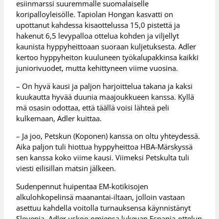
esiinmarssi suuremmalle suomalaiselle
koripalloyleisölle. Tapiolan Hongan kasvatti on
upottanut kahdessa kisaottelussa 15,0 pistettä ja
hakenut 6,5 levypalloa ottelua kohden ja viljellyt
kaunista hyppyheittoaan suoraan kuljetuksesta. Adler
kertoo hyppyheiton kuuluneen työkalupakkinsa kaikki
juniorivuodet, mutta kehittyneen viime vuosina.
– On hyvä kausi ja paljon harjoittelua takana ja kaksi
kuukautta hyvää duunia maajoukkueen kanssa. Kyllä
mä osasin odottaa, että täällä voisi lähteä peli
kulkemaan, Adler kuittaa.
– Ja joo, Petskun (Koponen) kanssa on oltu yhteydessä.
Aika paljon tuli hiottua hyppyheittoa HBA-Märskyssä
sen kanssa koko viime kausi. Viimeksi Petskulta tuli
viesti eilisillan matsin jälkeen.
Sudenpennut huipentaa EM-kotikisojen
alkulohkopelinsä maanantai-iltaan, jolloin vastaan
asettuu kahdella voitolla turnauksensa käynnistänyt
Slovenia. Adler uskoo omiensa lukevan Espanja-ottelun