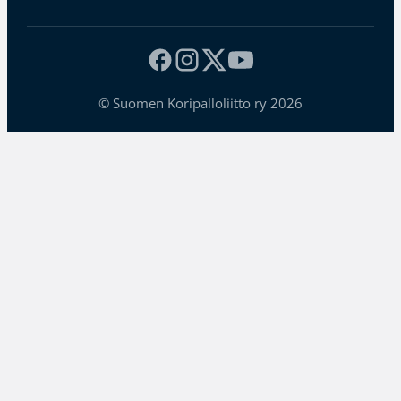
© Suomen Koripalloliitto ry 2026