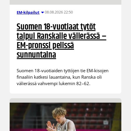
08.08.2026 22:50
EM-kilpailut
Suomen 18-vuotiaat tytöt
taipui Ranskalle välierässä –
EM-pronssi pelissä
sunnuntaina
Suomen 18-vuotiaiden tyttöjen tie EM-kisojen
finaaliin katkesi lauantaina, kun Ranska oli
välierässä vahvempi lukemin 82–62.