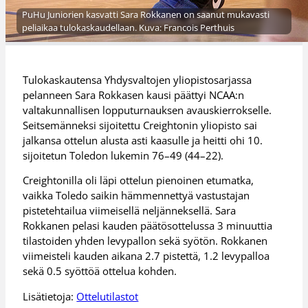
PuHu Juniorien kasvatti Sara Rokkanen on saanut mukavasti
peliaikaa tulokaskaudellaan. Kuva: Francois Perthuis
Tulokaskautensa Yhdysvaltojen yliopistosarjassa
pelanneen Sara Rokkasen kausi päättyi NCAA:n
valtakunnallisen lopputurnauksen avauskierrokselle.
Seitsemänneksi sijoitettu Creightonin yliopisto sai
jalkansa ottelun alusta asti kaasulle ja heitti ohi 10.
sijoitetun Toledon lukemin 76–49 (44–22).
Creightonilla oli läpi ottelun pienoinen etumatka,
vaikka Toledo saikin hämmennettyä vastustajan
pistetehtailua viimeisellä neljänneksellä. Sara
Rokkanen pelasi kauden päätösottelussa 3 minuuttia
tilastoiden yhden levypallon sekä syötön. Rokkanen
viimeisteli kauden aikana 2.7 pistettä, 1.2 levypalloa
sekä 0.5 syöttöä ottelua kohden.
Lisätietoja:
Ottelutilastot