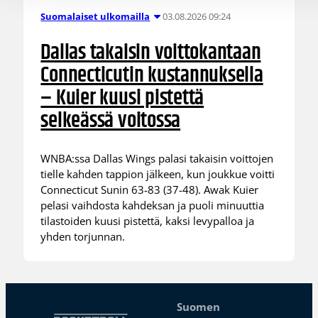
03.08.2026 09:24
Suomalaiset ulkomailla
Dallas takaisin voittokantaan
Connecticutin kustannuksella
– Kuier kuusi pistettä
selkeässä voitossa
WNBA:ssa Dallas Wings palasi takaisin voittojen
tielle kahden tappion jälkeen, kun joukkue voitti
Connecticut Sunin 63-83 (37-48). Awak Kuier
pelasi vaihdosta kahdeksan ja puoli minuuttia
tilastoiden kuusi pistettä, kaksi levypalloa ja
yhden torjunnan.
Suomen