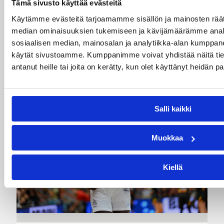
Tämä sivusto käyttää evästeitä
WNBA:ssa Dallas Wings ehti johtaa peliä jo 20
Käytämme evästeitä tarjoamamme sisällön ja mainosten räät
pistettä, mutta Washington Mystics nousi takaa
voittoon 92-96 (59-44). Awak Kuier pelasi
median ominaisuuksien tukemiseen ja kävijämäärämme anal
vaihdosta viisi minuuttia tilastoiden viisi pistettä
sosiaalisen median, mainosalan ja analytiikka-alan kumppanei
ja yhden torjunnan.
käytät sivustoamme. Kumppanimme voivat yhdistää näitä tietoja
antanut heille tai joita on kerätty, kun olet käyttänyt heidän p
Salli kaikki
Muokkaa
Kiellä