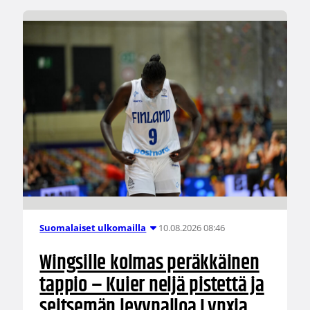
10.08.2026 08:46
Suomalaiset ulkomailla
Wingsille kolmas peräkkäinen
tappio – Kuier neljä pistettä ja
seitsemän levypalloa Lynxia