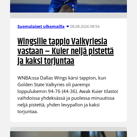
08.08.2026 08:54
Suomalaiset ulkomailla
Wingsille tappio Valkyriesia
vastaan – Kuier neljä pistettä
ja kaksi torjuntaa
WNBA:ssa Dallas Wings kärsi tappion, kun
Golden State Valkyries oli parempi
loppulukemin 94-76 (44-36). Awak Kuier tilastoi
vaihdoissa yhdeksässä ja puolessa minuutissa
neljä pistettä, yhden levypallon ja kaksi
torjuntaa.