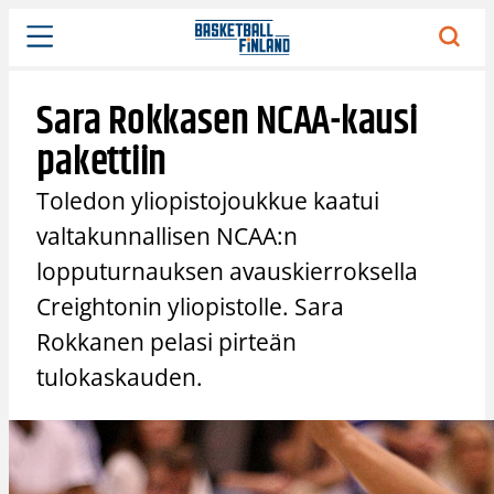
Siirry
sisältöön
Sara Rokkasen NCAA-kausi
pakettiin
Toledon yliopistojoukkue kaatui
valtakunnallisen NCAA:n
lopputurnauksen avauskierroksella
Creightonin yliopistolle. Sara
Rokkanen pelasi pirteän
tulokaskauden.