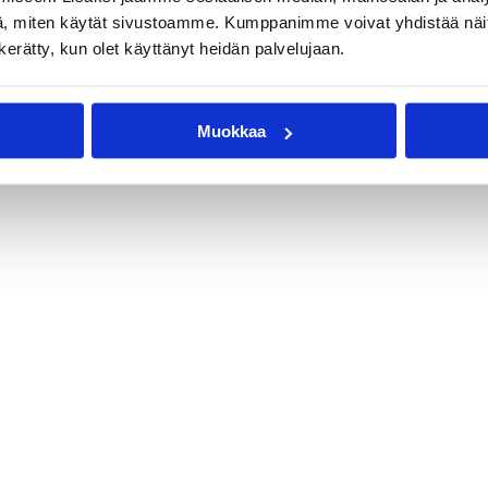
, miten käytät sivustoamme. Kumppanimme voivat yhdistää näitä t
n kerätty, kun olet käyttänyt heidän palvelujaan.
Muokkaa