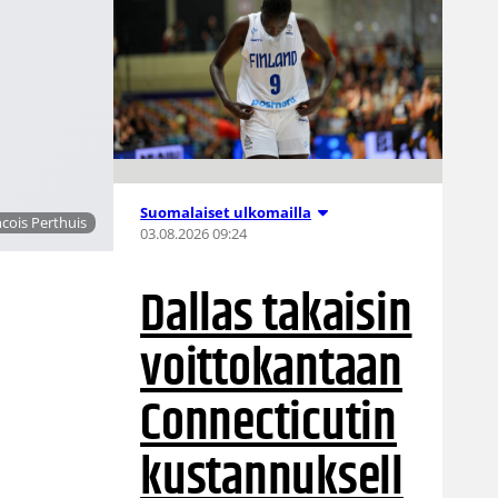
Suomalaiset ulkomailla
cois Perthuis
03.08.2026 09:24
Dallas takaisin
voittokantaan
–
Connecticutin
kustannuksell