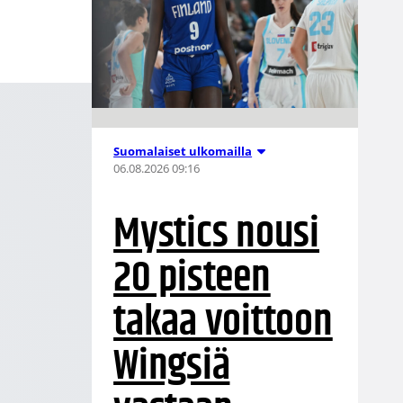
Suomalaiset ulkomailla
06.08.2026 09:16
Mystics nousi
20 pisteen
takaa voittoon
Wingsiä