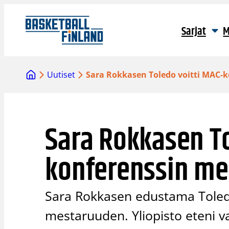
Siirry
sisältöön
Sarjat
M
Uutiset
Sara Rokkasen Toledo voitti MAC-
Sara Rokkasen To
konferenssin m
Sara Rokkasen edustama Toledo
mestaruuden. Yliopisto eteni 