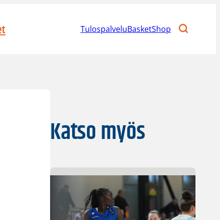
et
Tulospalvelu
BasketShop
Katso myös