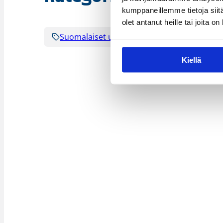
kumppaneillemme tietoja siitä
olet antanut heille tai joita o
Suomalaiset ulkomailla
Kiellä