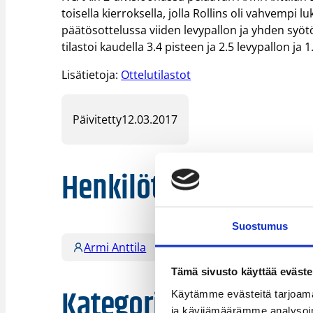
toisella kierroksella, jolla Rollins oli vahvempi 
päätösottelussa viiden levypallon ja yhden syötö
tilastoi kaudella 3.4 pisteen ja 2.5 levypallon ja 
Lisätietoja:
Ottelutilastot
Päivitetty
12.03.2017
Henkilöt
Suostumus
Armi Anttila
Sara Rokkanen
Tämä sivusto käyttää eväste
Kategoriat
Käytämme evästeitä tarjoama
ja kävijämäärämme analysoim