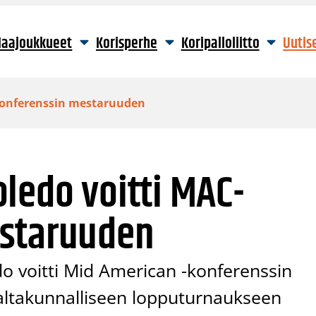
aajoukkueet
Korisperhe
Koripalloliitto
Uutis
konferenssin mestaruuden
ledo voitti MAC-
estaruuden
 voitti Mid American -konferenssin
valtakunnalliseen lopputurnaukseen