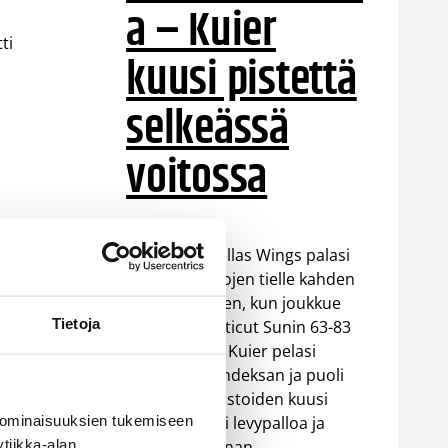
a – Kuier
ti
kuusi pistettä
selkeässä
voitossa
WNBA:ssa Dallas Wings palasi
takaisin voittojen tielle kahden
tappion jälkeen, kun joukkue
Tietoja
voitti Connecticut Sunin 63-83
(37-48). Awak Kuier pelasi
vaihdosta kahdeksan ja puoli
minuuttia tilastoiden kuusi
 ominaisuuksien tukemiseen
pistettä, kaksi levypalloa ja
tiikka-alan
yhden torjunnan.