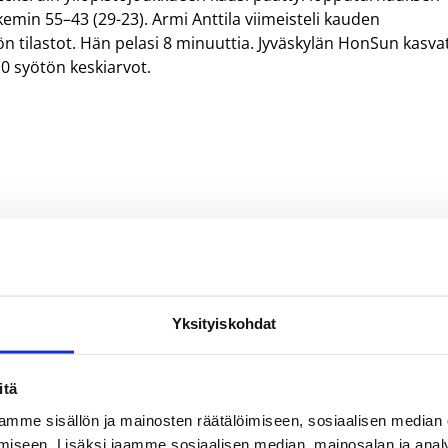
lukemin 55–43 (29-23). Armi Anttila viimeisteli kauden
n tilastot. Hän pelasi 8 minuuttia. Jyväskylän HonSun kasvat
1.0 syötön keskiarvot.
Yksityiskohdat
itä
mme sisällön ja mainosten räätälöimiseen, sosiaalisen median
iseen. Lisäksi jaamme sosiaalisen median, mainosalan ja analy