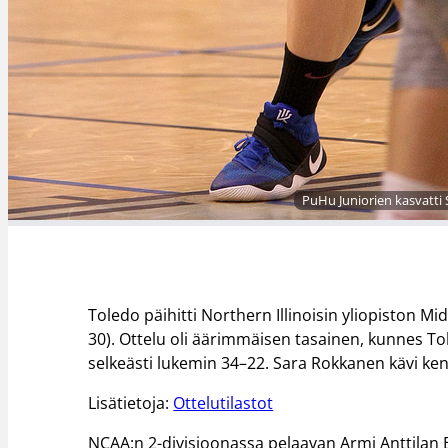
PuHu Juniorien kasvatti
Toledo päihitti Northern Illinoisin yliopiston 
30). Ottelu oli äärimmäisen tasainen, kunnes Toled
selkeästi lukemin 34–22. Sara Rokkanen kävi kent
Lisätietoja:
Ottelutilastot
NCAA:n 2-divisioonassa pelaavan Armi Anttilan 