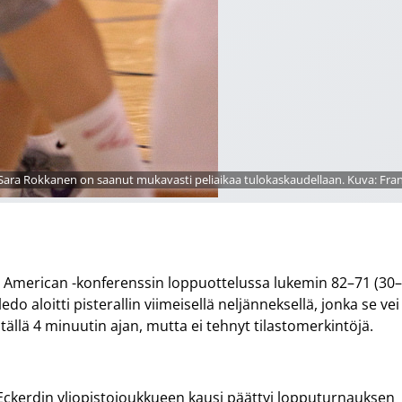
 Sara Rokkanen on saanut mukavasti peliaikaa tulokaskaudellaan. Kuva: Fran
Mid American -konferenssin loppuottelussa lukemin 82–71 (30
o aloitti pisterallin viimeisellä neljänneksellä, jonka se vei
ällä 4 minuutin ajan, mutta ei tehnyt tilastomerkintöjä.
Eckerdin yliopistojoukkueen kausi päättyi lopputurnauksen