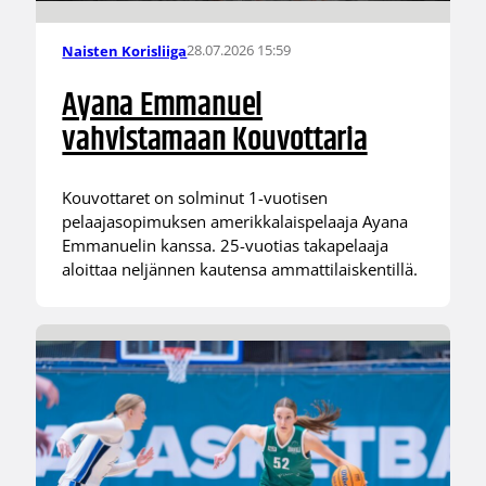
28.07.2026 15:59
Naisten Korisliiga
Ayana Emmanuel
vahvistamaan Kouvottaria
Kouvottaret on solminut 1-vuotisen
pelaajasopimuksen amerikkalaispelaaja Ayana
Emmanuelin kanssa. 25-vuotias takapelaaja
aloittaa neljännen kautensa ammattilaiskentillä.