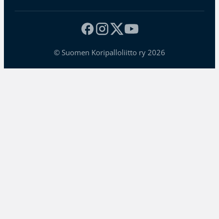
© Suomen Koripalloliitto ry 2026