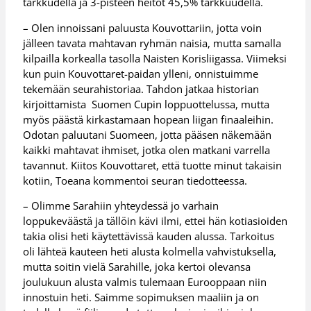
tarkkudella ja 3-pisteen heitot 45,5% tarkkuudella.
– Olen innoissani paluusta Kouvottariin, jotta voin
jälleen tavata mahtavan ryhmän naisia, mutta samalla
kilpailla korkealla tasolla Naisten Korisliigassa. Viimeksi
kun puin Kouvottaret-paidan ylleni, onnistuimme
tekemään seurahistoriaa. Tahdon jatkaa historian
kirjoittamista Suomen Cupin loppuottelussa, mutta
myös päästä kirkastamaan hopean liigan finaaleihin.
Odotan paluutani Suomeen, jotta pääsen näkemään
kaikki mahtavat ihmiset, jotka olen matkani varrella
tavannut. Kiitos Kouvottaret, että tuotte minut takaisin
kotiin, Toeana kommentoi seuran tiedotteessa.
– Olimme Sarahiin yhteydessä jo varhain
loppukeväästä ja tällöin kävi ilmi, ettei hän kotiasioiden
takia olisi heti käytettävissä kauden alussa. Tarkoitus
oli lähteä kauteen heti alusta kolmella vahvistuksella,
mutta soitin vielä Sarahille, joka kertoi olevansa
joulukuun alusta valmis tulemaan Eurooppaan niin
innostuin heti. Saimme sopimuksen maaliin ja on