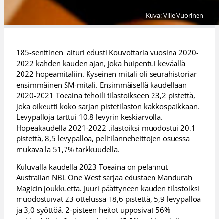
Kuva: Ville Vuorinen
185-senttinen laituri edusti Kouvottaria vuosina 2020-
2022 kahden kauden ajan, joka huipentui keväällä
2022 hopeamitaliin. Kyseinen mitali oli seurahistorian
ensimmäinen SM-mitali. Ensimmäisellä kaudellaan
2020-2021 Toeaina tehoili tilastoikseen 23,2 pistettä,
joka oikeutti koko sarjan pistetilaston kakkospaikkaan.
Levypalloja tarttui 10,8 levyrin keskiarvolla.
Hopeakaudella 2021-2022 tilastoiksi muodostui 20,1
pistettä, 8,5 levypalloa, pelitilanneheittojen osuessa
mukavalla 51,7% tarkkuudella.
Kuluvalla kaudella 2023 Toeaina on pelannut
Australian NBL One West sarjaa edustaen Mandurah
Magicin joukkuetta. Juuri päättyneen kauden tilastoiksi
muodostuivat 23 ottelussa 18,6 pistettä, 5,9 levypalloa
ja 3,0 syöttöä. 2-pisteen heitot upposivat 56%