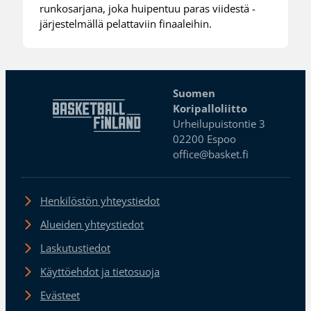
runkosarjana, joka huipentuu paras viidestä -
järjestelmällä pelattaviin finaaleihin.
Suomen
Koripalloliitto
Urheilupuistontie 3
02200 Espoo
office@basket.fi
Henkilöstön yhteystiedot
Alueiden yhteystiedot
Laskutustiedot
Käyttöehdot ja tietosuoja
Evästeet