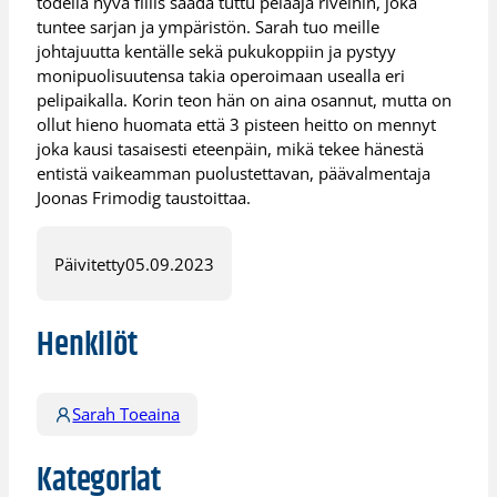
todella hyvä fiilis saada tuttu pelaaja riveihin, joka
tuntee sarjan ja ympäristön. Sarah tuo meille
johtajuutta kentälle sekä pukukoppiin ja pystyy
monipuolisuutensa takia operoimaan usealla eri
pelipaikalla. Korin teon hän on aina osannut, mutta on
ollut hieno huomata että 3 pisteen heitto on mennyt
joka kausi tasaisesti eteenpäin, mikä tekee hänestä
entistä vaikeamman puolustettavan, päävalmentaja
Joonas Frimodig taustoittaa.
Päivitetty
05.09.2023
Henkilöt
Sarah Toeaina
Kategoriat