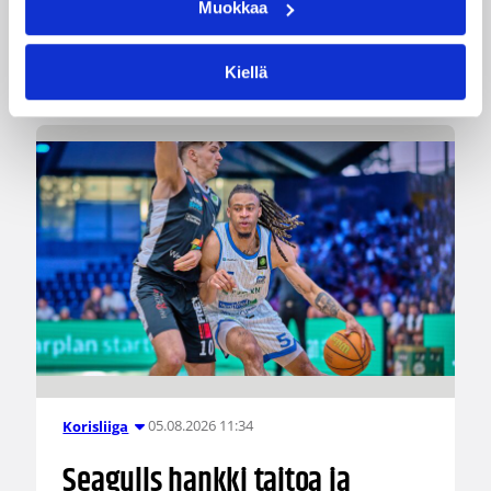
Muokkaa
Suomen 3×3-koripallon tuoreet Suomen
mestarit suuntaavat viikonloppuna Tanskan
Kööpenhaminassa pelattavaan Nordic Cupiin.
Kiellä
05.08.2026 11:34
Korisliiga
Seagulls hankki taitoa ja