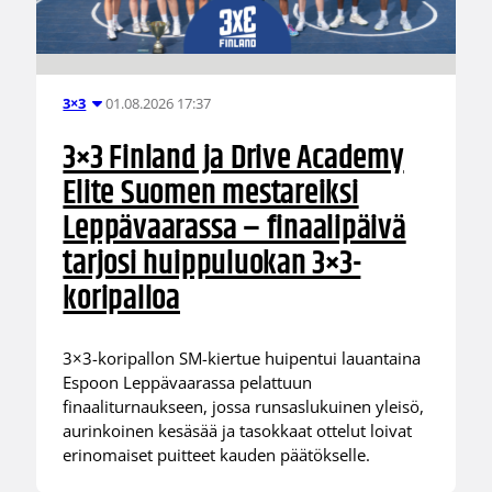
01.08.2026 17:37
3×3
3×3 Finland ja Drive Academy
Elite Suomen mestareiksi
Leppävaarassa – finaalipäivä
tarjosi huippuluokan 3×3-
koripalloa
3×3-koripallon SM-kiertue huipentui lauantaina
Espoon Leppävaarassa pelattuun
finaaliturnaukseen, jossa runsaslukuinen yleisö,
aurinkoinen kesäsää ja tasokkaat ottelut loivat
erinomaiset puitteet kauden päätökselle.