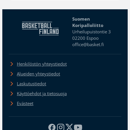
Suomen
Koripalloliitto
Urheilupuistontie 3
02200 Espoo
office@basket.fi
Henkilöstön yhteystiedot
Alueiden yhteystiedot
Laskutustiedot
Käyttöehdot ja tietosuoja
Evästeet