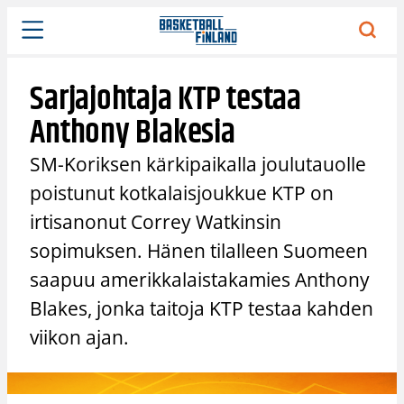
Siirry
sisältöön
Sarjajohtaja KTP testaa
Anthony Blakesia
SM-Koriksen kärkipaikalla joulutauolle
poistunut kotkalaisjoukkue KTP on
irtisanonut Correy Watkinsin
sopimuksen. Hänen tilalleen Suomeen
saapuu amerikkalaistakamies Anthony
Blakes, jonka taitoja KTP testaa kahden
viikon ajan.