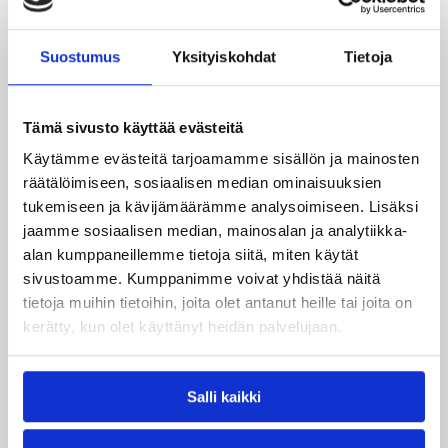
Suostumus
Yksityiskohdat
Tietoja
Tämä sivusto käyttää evästeitä
Käytämme evästeitä tarjoamamme sisällön ja mainosten
räätälöimiseen, sosiaalisen median ominaisuuksien
tukemiseen ja kävijämäärämme analysoimiseen. Lisäksi
jaamme sosiaalisen median, mainosalan ja analytiikka-
alan kumppaneillemme tietoja siitä, miten käytät
sivustoamme. Kumppanimme voivat yhdistää näitä
06.08.2026 09:31
Yleiset
tietoja muihin tietoihin, joita olet antanut heille tai joita on
kerätty, kun olet käyttänyt heidän palvelujaan.
3×3-koripallon Suomen
mestarit edustavat Suomea
Salli kaikki
viikonloppuna Nordic Cupissa