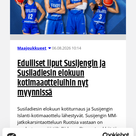
06.08.2026 10:14
Maajoukkueet
Edulliset liput Susijengin ja
Susiladiesin elokuun
kotimaaotteluihin nyt
myynnissä
Susiladiesin elokuun kotiturnaus ja Susijengin
Islanti-kotimaaottelu lähestyvät. Susijengin MM-
jatkokarsintaotteluun Ruotsia vastaan on
puolestaan enää jäljellä kourallinen vierekkäisiä
paikkoja.