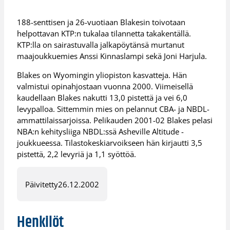
188-senttisen ja 26-vuotiaan Blakesin toivotaan
helpottavan KTP:n tukalaa tilannetta takakentällä.
KTP:lla on sairastuvalla jalkapöytänsä murtanut
maajoukkuemies Anssi Kinnaslampi sekä Joni Harjula.
Blakes on Wyomingin yliopiston kasvatteja. Hän
valmistui opinahjostaan vuonna 2000. Viimeisellä
kaudellaan Blakes nakutti 13,0 pistettä ja vei 6,0
levypalloa. Sittemmin mies on pelannut CBA- ja NBDL-
ammattilaissarjoissa. Pelikauden 2001-02 Blakes pelasi
NBA:n kehitysliiga NBDL:ssä Asheville Altitude -
joukkueessa. Tilastokeskiarvoikseen hän kirjautti 3,5
pistettä, 2,2 levyriä ja 1,1 syöttöä.
Päivitetty
26.12.2002
Henkilöt