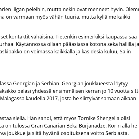
tarien liigan peleihin, mutta nekin ovat menneet hyvin. Ole
na on varmaan myös vähän tuuria, mutta kyllä me kaikki
set kontaktit vähäisinä. Tietenkin esimerkiksi kaupassa saa
 turhaa. Käytännössä ollaan pääasiassa kotona sekä hallilla j
 Maskipakko on voimassa kaikkialla ja käsidesiä kuluu, Salin
assa Georgian ja Serbian. Georgian joukkueesta löytyy
 Kaksikko pelasi yhdessä ensimmäisen kerran jo 10 vuotta sit
t Malagassa kaudella 2017, josta he siirtyivät samaan aikaan
astaa siellä. Hän sanoi, että myös Tornike Shengelia olisi
lta on tulossa Gran Canarian Beka Burjanadze. Korin alla he
yvä joukkue ja siitä hyvänä osoituksena voitto Serbiasta.