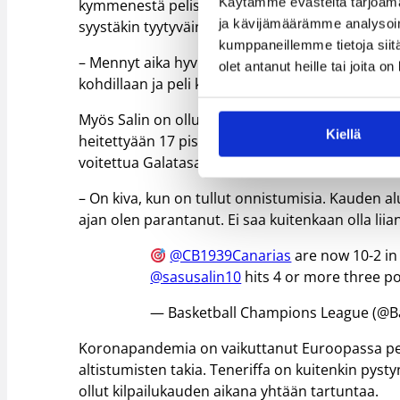
Käytämme evästeitä tarjoama
kymmenestä pelistään yhden ja Mestarien liigass
ja kävijämäärämme analysoim
syystäkin tyytyväinen joukkueen alkukauteen.
kumppaneillemme tietoja siitä
– Mennyt aika hyvin. Meillä on hyvä jengi ja kaik
olet antanut heille tai joita o
kohdillaan ja peli kulkee. Voimme lähteä jokaisee
Myös Salin on ollut viime aikoina liekeissä. Vii
Kiellä
heitettyään 17 pistettä ja viikolla Mestarien li
voitettua Galatasarayn.
– On kiva, kun on tullut onnistumisia. Kauden 
ajan olen parantanut. Ei saa kuitenkaan olla liia
@CB1939Canarias
are now 10-2 in
@sasusalin10
hits 4 or more three p
— Basketball Champions League (@B
Koronapandemia on vaikuttanut Euroopassa pelie
altistumisten takia. Teneriffa on kuitenkin py
ollut kilpailukauden aikana yhtään tartuntaa.