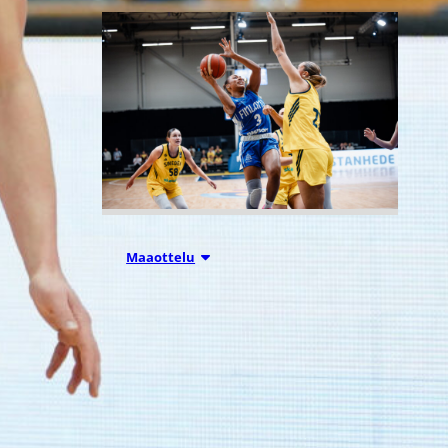
07.08.2026 21:42
Maaottelu
Ruotsi piirun
verran
Susiladiesia