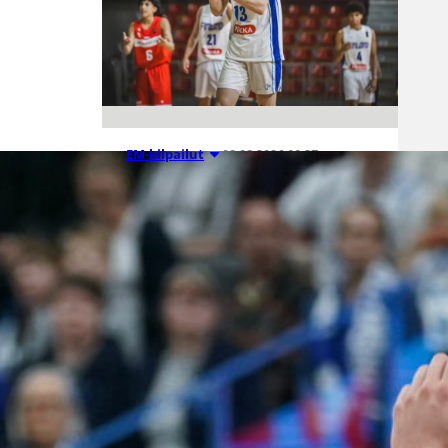
08.08.2026 00:37
EM-kilpailut
Suomen 16-
vuotiaat pojat
voittivat
Luxemburgin
– EM-kisojen