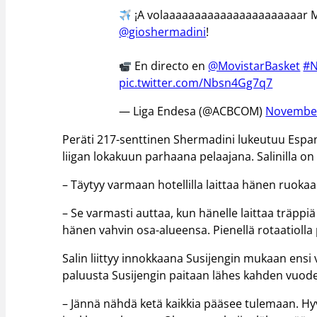
¡A volaaaaaaaaaaaaaaaaaaaaaar 
@gioshermadini
!
En directo en
@MovistarBasket
#N
pic.twitter.com/Nbsn4Gg7q7
— Liga Endesa (@ACBCOM)
November
Peräti 217-senttinen Shermadini lukeutuu Espanja
liigan lokakuun parhaana pelaajana. Salinilla o
– Täytyy varmaan hotellilla laittaa hänen ruokaan
– Se varmasti auttaa, kun hänelle laittaa träppi
hänen vahvin osa-alueensa. Pienellä rotaatioll
Salin liittyy innokkaana Susijengin mukaan ensi 
paluusta Susijengin paitaan lähes kahden vuode
– Jännä nähdä ketä kaikkia pääsee tulemaan. H