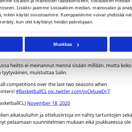
mme sisällön ja mainosten räätälöimiseen, sosiaalisen median
a saldo näyttää kahta voittoa ja yhtä tappiota. Salin on
iseen. Lisäksi jaamme sosiaalisen median, mainosalan ja analy
, miten käytät sivustoamme. Kumppanimme voivat yhdistää näitä t
ki edellytykset menestyä tällä kaudella. Itseluottamus on
n kerätty, kun olet käyttänyt heidän palvelujaan.
n peliin sillä mielellä, että voitamme sen.
me viikonloppuna hän upotti paikallisvastustaja Gran Canaria
Muokkaa
igassa hän pisti vielä paremmaksi takoen 21 pinnaa Teneriffan
alussa heitto ei meinannut mennä sisään millään, mutta koko
n tyytyväinen, muistuttaa Salin.
 all competitions over the last two seasons when
ointers!
#BasketballCL
pic.twitter.com/joCk6uwDr7
asketballCL)
November 18, 2020
n aikatauluihin ja ottelusiirtoja on nähty tartuntojen sek
stynyt pelaamaan suunnitelmien mukaan eikä joukkueessa ole