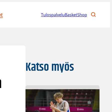
et
Tulospalvelu
BasketShop
Katso myös
n