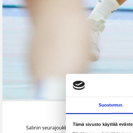
Suostumus
Tämä sivusto käyttää eväste
Salinin seurajoukkue Teneriffan alkukausi on ol