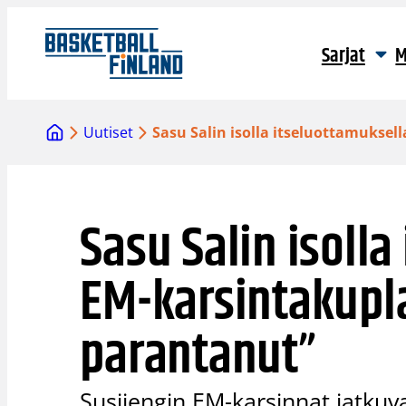
Siirry
sisältöön
Sarjat
M
Uutiset
Sasu Salin isolla itseluottamukse
Sasu Salin isolla
EM-karsintakupl
parantanut”
Susijengin EM-karsinnat jatkuv