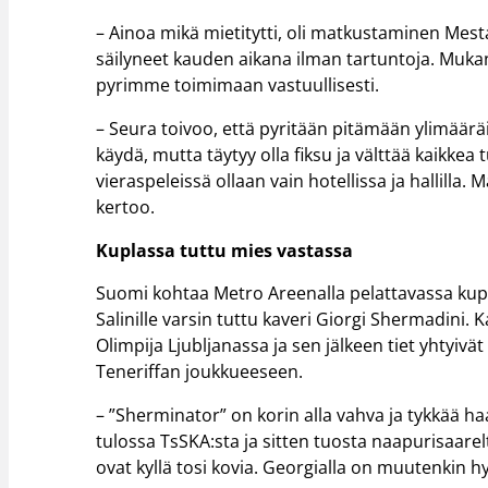
– Ainoa mikä mietitytti, oli matkustaminen Mes
säilyneet kauden aikana ilman tartuntoja. Muka
pyrimme toimimaan vastuullisesti.
– Seura toivoo, että pyritään pitämään ylimääräi
käydä, mutta täytyy olla fiksu ja välttää kaikkea
vieraspeleissä ollaan vain hotellissa ja hallilla.
kertoo.
Kuplassa tuttu mies vastassa
Suomi kohtaa Metro Areenalla pelattavassa kupl
Salinille varsin tuttu kaveri Giorgi Shermadini.
Olimpija Ljubljanassa ja sen jälkeen tiet yhtyivä
Teneriffan joukkueeseen.
– ”Sherminator” on korin alla vahva ja tykkää ha
tulossa TsSKA:sta ja sitten tuosta naapurisaare
ovat kyllä tosi kovia. Georgialla on muutenkin h