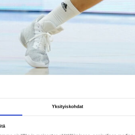
Sasu Salin lähtee EM-karsintakuplaan hyvässä vireessä. (Kuva: V
Yksityiskohdat
itä
lut erinomainen. Espanjan liigassa se on voittanut