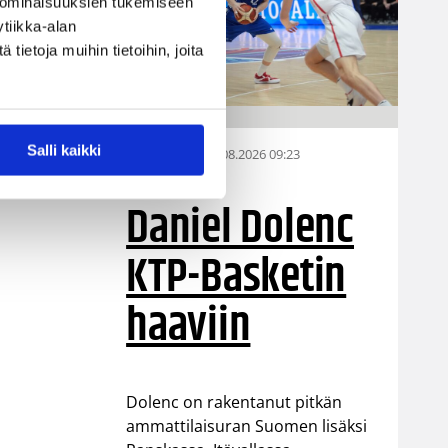
 ominaisuuksien tukemiseen
tiikka-alan
ietoja muihin tietoihin, joita
n
Salli kaikki
07.08.2026 09:23
Korisliiga
Daniel Dolenc
KTP-Basketin
haaviin
ä
Dolenc on rakentanut pitkän
ammattilaisuran Suomen lisäksi