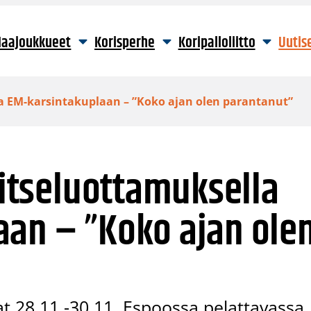
aajoukkueet
Korisperhe
Koripalloliitto
Uutis
lla EM-karsintakuplaan – ”Koko ajan olen parantanut”
 itseluottamuksella
aan – ”Koko ajan ole
at 28.11.-30.11. Espoossa pelattavassa