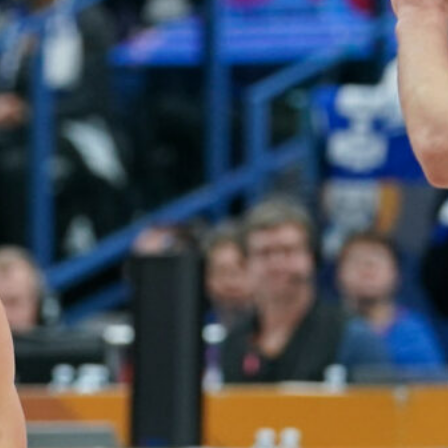
voittotili
aukesi
vakuuttavalla
pelillä
Suomen 16-vuotiaat pojat
ottivat vakuuttavan 85–45-voiton
Luxemburgista B-divisioonan
EM-kilpailuissa johtamalla
ottelua alusta loppuun. Suomi
kohtaa huomenna Ruotsin klo
19.30 Suomen aikaa.