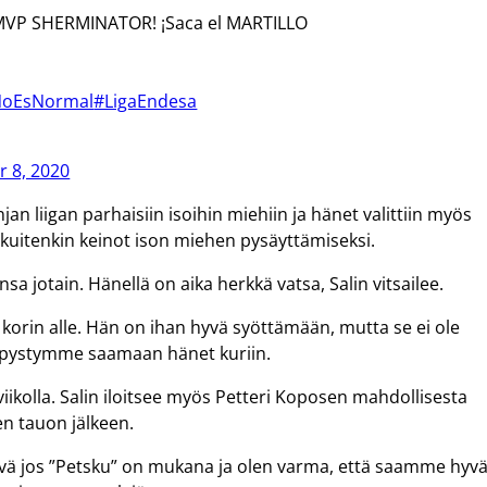
MVP SHERMINATOR! ¡Saca el MARTILLO
oEsNormal
#LigaEndesa
 8, 2020
n liigan parhaisiin isoihin miehiin ja hänet valittiin myös
n kuitenkin keinot ison miehen pysäyttämiseksi.
sa jotain. Hänellä on aika herkkä vatsa, Salin vitsailee.
ä korin alle. Hän on ihan hyvä syöttämään, mutta se ei ole
a pystymme saamaan hänet kuriin.
viikolla. Salin iloitsee myös Petteri Koposen mahdollisesta
n tauon jälkeen.
yvä jos ”Petsku” on mukana ja olen varma, että saamme hyv