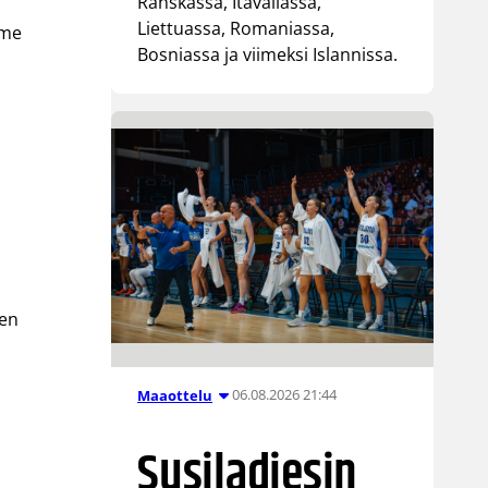
Ranskassa, Itävallassa,
Liettuassa, Romaniassa,
mme
Bosniassa ja viimeksi Islannissa.
a
ten
06.08.2026 21:44
Maaottelu
Susiladiesin