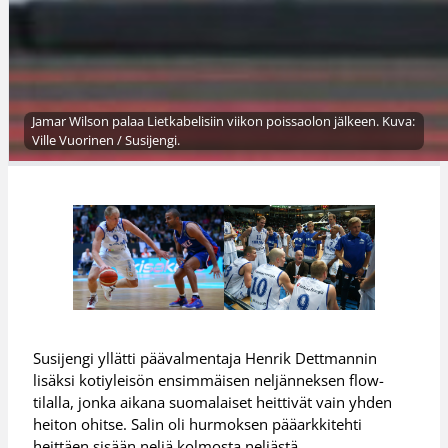
Jamar Wilson palaa Lietkabelisiin viikon poissaolon jälkeen. Kuva:
Ville Vuorinen / Susijengi.
Susijengi yllätti päävalmentaja Henrik Dettmannin
lisäksi kotiyleisön ensimmäisen neljänneksen flow-
tilalla, jonka aikana suomalaiset heittivät vain yhden
heiton ohitse. Salin oli hurmoksen pääarkkitehti
heittäen sisään neljä kolmosta neljästä.