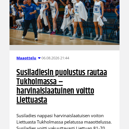
06.08.2026 21:44
Maaottelu
Susiladiesin puolustus rautaa
Tukholmassa –
harvinaislaatuinen voitto
Liettuasta
Susiladies nappasi harvinaislaatuisen voiton
Liettuasta Tukholmassa pelatussa maaottelussa.
Susiladies voitti vakuuttavasti Liettuan 81-70