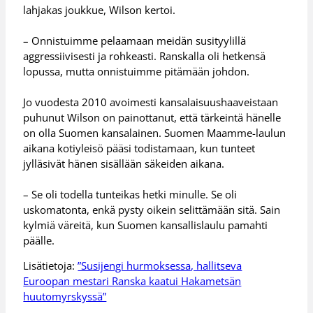
lahjakas joukkue, Wilson kertoi.
– Onnistuimme pelaamaan meidän susityylillä
aggressiivisesti ja rohkeasti. Ranskalla oli hetkensä
lopussa, mutta onnistuimme pitämään johdon.
Jo vuodesta 2010 avoimesti kansalaisuushaaveistaan
puhunut Wilson on painottanut, että tärkeintä hänelle
on olla Suomen kansalainen. Suomen Maamme-laulun
aikana kotiyleisö pääsi todistamaan, kun tunteet
jylläsivät hänen sisällään säkeiden aikana.
– Se oli todella tunteikas hetki minulle. Se oli
uskomatonta, enkä pysty oikein selittämään sitä. Sain
kylmiä väreitä, kun Suomen kansallislaulu pamahti
päälle.
Lisätietoja:
”Susijengi hurmoksessa, hallitseva
Euroopan mestari Ranska kaatui Hakametsän
huutomyrskyssä”