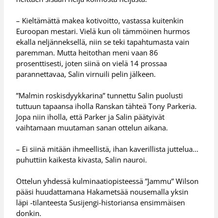
– Kieltämättä makea kotivoitto, vastassa kuitenkin
Euroopan mestari. Vielä kun oli tämmöinen hurmos
ekalla neljänneksellä, niin se teki tapahtumasta vain
paremman. Mutta heitothan meni vaan 86
prosenttisesti, joten siinä on vielä 14 prossaa
parannettavaa, Salin virnuili pelin jälkeen.
”Malmin roskisdyykkarina” tunnettu Salin puolusti
tuttuun tapaansa iholla Ranskan tähteä Tony Parkeria.
Jopa niin iholla, että Parker ja Salin päätyivät
vaihtamaan muutaman sanan ottelun aikana.
– Ei siinä mitään ihmeellistä, ihan kaverillista juttelua…
puhuttiin kaikesta kivasta, Salin nauroi.
Ottelun yhdessä kulminaatiopisteessä ”Jammu” Wilson
pääsi huudattamana Hakametsää nousemalla yksin
läpi -tilanteesta Susijengi-historiansa ensimmäisen
donkin.