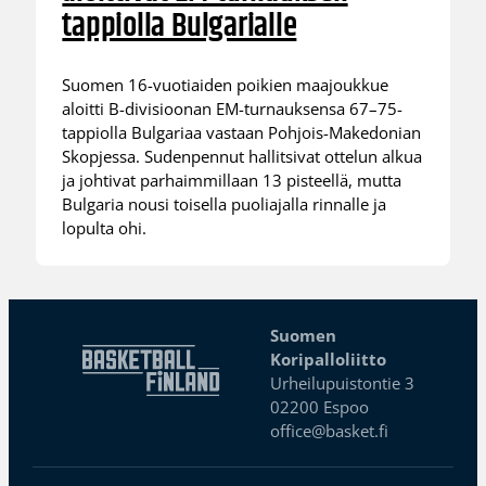
tappiolla Bulgarialle
Suomen 16-vuotiaiden poikien maajoukkue
aloitti B-divisioonan EM-turnauksensa 67–75-
tappiolla Bulgariaa vastaan Pohjois-Makedonian
Skopjessa. Sudenpennut hallitsivat ottelun alkua
ja johtivat parhaimmillaan 13 pisteellä, mutta
Bulgaria nousi toisella puoliajalla rinnalle ja
lopulta ohi.
Suomen
Koripalloliitto
Urheilupuistontie 3
02200 Espoo
office@basket.fi