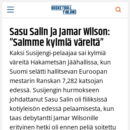
Siirry
sisältöön
Sasu Salin ja Jamar Wilson:
”Saimme kylmiä väreitä”
Kaksi Susijengi-pelaajaa sai kylmiä
väreitä Hakametsän Jäähallissa, kun
Suomi selätti hallitsevan Euroopan
mestarin Ranskan 7,282 katsojan
edessä. Susijengin hurmokseen
johdattanut Sasu Salin oli fiiliksissä
kotiyleisön edessä pelaamisesta, kun
taas debytantti Jamar Wilsonille
erityinen hetki oli ennen peliä soitettu