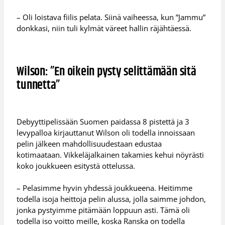
– Oli loistava fiilis pelata. Siinä vaiheessa, kun ”Jammu”
donkkasi, niin tuli kylmät väreet hallin räjähtäessä.
Wilson: ”En oikein pysty selittämään sitä
tunnetta”
Debyyttipelissään Suomen paidassa 8 pistettä ja 3
levypalloa kirjauttanut Wilson oli todella innoissaan
pelin jälkeen mahdollisuudestaan edustaa
kotimaataan. Vikkeläjalkainen takamies kehui nöyrästi
koko joukkueen esitystä ottelussa.
– Pelasimme hyvin yhdessä joukkueena. Heitimme
todella isoja heittoja pelin alussa, jolla saimme johdon,
jonka pystyimme pitämään loppuun asti. Tämä oli
todella iso voitto meille, koska Ranska on todella