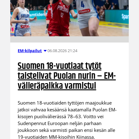
06.08.2026 21:24
EM-kilpailut
Suomen 18-vuotiaat tytöt
taistelivat Puolan nurin – EM-
välieräpaikka varmistui
Suomen 18-vuotiaiden tyttöjen maajoukkue
jatkoi vahvaa kesäänsä kaatamalla Puolan EM-
kisojen puolivälierässä 78–63. Voitto vei
Sudenpennut Euroopan neljän parhaan
joukkoon sekä varmisti paikan ensi kesän alle
19-vuotiaiden MM-kisoihin Kiinassa.