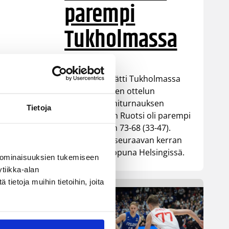
parempi
Tukholmassa
Susiladies päätti Tukholmassa
pelatun kahden ottelun
mittaisen miniturnauksen
Tietoja
tappioon, kun Ruotsi oli parempi
loppulukemin 73-68 (33-47).
Suomi pelaa seuraavan kerran
ensi viikonloppuna Helsingissä.
 ominaisuuksien tukemiseen
tiikka-alan
ietoja muihin tietoihin, joita