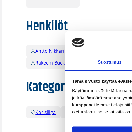
Henkilöt
Antto Nikkarinen
Carl Lindbom
Suostumus
Rakeem Buckles
Steven Pledger
Kategoriat
Tämä sivusto käyttää eväste
Käytämme evästeitä tarjoama
ja kävijämäärämme analysoim
kumppaneillemme tietoja siitä
Korisliiga
Pääjuttu
Sarjat
olet antanut heille tai joita o