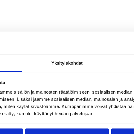
Jason Conley
Mikko Larkas
Paris Horne
Yksityiskohdat
itä
mme sisällön ja mainosten räätälöimiseen, sosiaalisen median
iseen. Lisäksi jaamme sosiaalisen median, mainosalan ja analy
, miten käytät sivustoamme. Kumppanimme voivat yhdistää näitä t
n kerätty, kun olet käyttänyt heidän palvelujaan.