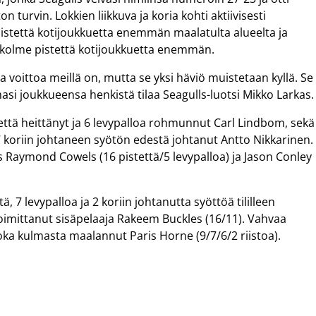
 turvin. Lokkien liikkuva ja koria kohti aktiivisesti
 pistettä kotijoukkuetta enemmän maalatulta alueelta ja
le kolme pistettä kotijoukkuetta enemmän.
a voittoa meillä on, mutta se yksi häviö muistetaan kyllä. Se
i joukkueensa henkistä tilaa Seagulls-luotsi Mikko Larkas.
että heittänyt ja 6 levypalloa rohmunnut Carl Lindbom, sekä
7 koriin johtaneen syötön edestä johtanut Antto Nikkarinen.
ös Raymond Cowels (16 pistettä/5 levypalloa) ja Jason Conley
 7 levypalloa ja 2 koriin johtanutta syöttöä tililleen
toimittanut sisäpelaaja Rakeem Buckles (16/11). Vahvaa
oka kulmasta maalannut Paris Horne (9/7/6/2 riistoa).