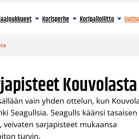
aajoukkueet
Korisperhe
Koripalloliitto
Uutis
sta
rjapisteet Kouvolasta
sisällään vain yhden ottelun, kun Kouvol
nki Seagullsia. Seagulls käänsi tasaisen
a, veivaten sarjapisteet mukaansa
iton turvin.