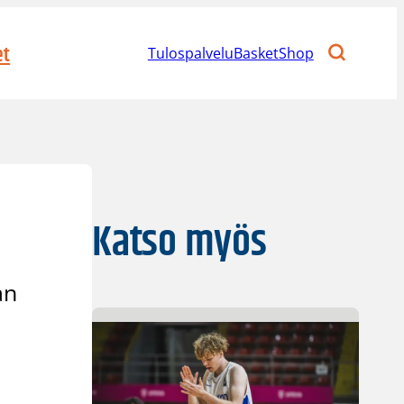
et
Tulospalvelu
BasketShop
Katso myös
an