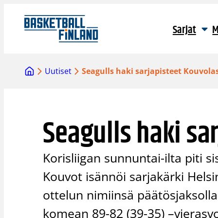
Siirry
sisältöön
Sarjat
M
Uutiset
Seagulls haki sarjapisteet Kouvola
Seagulls haki sa
Korisliigan sunnuntai-ilta piti 
Kouvot isännöi sarjakärki Helsi
ottelun nimiinsä päätösjaksoll
komean 89-82 (39-35) –vierasvo