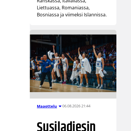
Ranskassa, Itävallassa,
Liettuassa, Romaniassa,
Bosniassa ja viimeksi Islannissa.
06.08.2026 21:44
Maaottelu
Susiladiesin