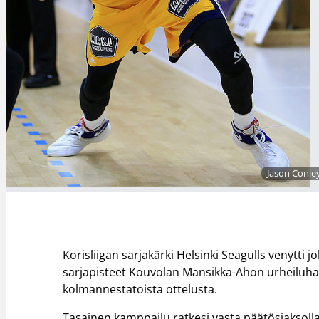
Jason Conley
Korisliigan sarjakärki Helsinki Seagulls venytti 
sarjapisteet Kouvolan Mansikka-Ahon urheiluhalli
kolmannestatoista ottelusta.
Tasainen kamppailu ratkesi vasta päätösjaksolla,