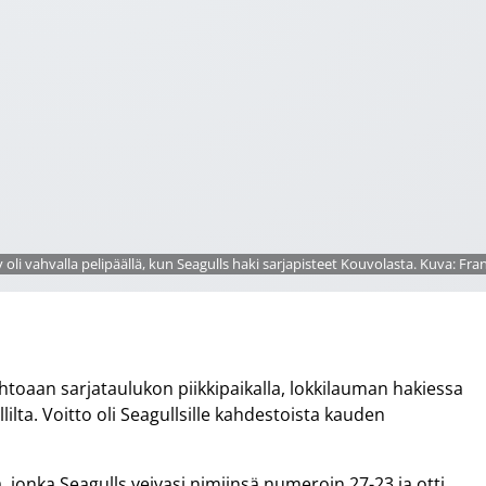
 oli vahvalla pelipäällä, kun Seagulls haki sarjapisteet Kouvolasta. Kuva: Fra
johtoaan sarjataulukon piikkipaikalla, lokkilauman hakiessa
lta. Voitto oli Seagullsille kahdestoista kauden
 jonka Seagulls veivasi nimiinsä numeroin 27-23 ja otti