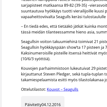
sarjapisteet matkaansa 89-82 (39-35) –vierasvoiton
suuntautuva hyökkäys tuotti vierailijoille kuusi
vapaaheittoviivalta Seagulls keräsi tulostaulul
– En tiedä edes, että tietääkö jätkät kuinka mont
tässä meidän tilanteessamme hieno asia, summas
Seagullsin voiton takuumiehinä toimivat 21 pist
Seagullsin hyökkäyspään show’ta 17 pisteen ja 
Kaksinumeroisille pisteille itsensä heittivät my
(10/6/3 syöttöä).
Kouvojen parhaimmistoon lukeutuivat 29 pistettä,
kirjauttanut Steven Pledger, sekä tupla-tuplan 
takamiespelaamista esitti myös tilastolakanaa j
Ottelutilastot:
Kouvot – Seagulls
Päivitetty
04.12.2016