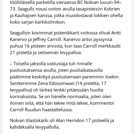
töölöläisellä parketilla vieraansa BC Nokian luvuin 94–
73. Seagulls nousi voiton avulla tasapisteisiin Kobrien
ja Kauhajoen kanssa, jotka muodostavat lokkien ohella
koko sarjan kärkikolmikon.
Seagullsin kovimmat pistenikkarit voitossa olivat Antti
Kanervo ja Jeffrey Carroll. Kanervo antoi pyssynsä
puhua 16 pisteen arvosta, kun taas Carroll merkkautti
21 pistettä ja seitsemän levypalloa.
– Toisella jaksolla vastustaja tuli rinnalle
puolustuksensa avulla, joten puoliaikatauolla
päätimme keskittyä puolustamaan paremmin itsekin.
Sentterimme Zena Edosomwan (14 pistettä, 17
levypalloa) oli tärkeä lenkki pitäessään huolta
korinalusista. Se on hänelle normaalia, joten olen
iloinen siitä, että hän tekee mitä tekee, kommentoi
Carroll Ruudun haastattelussa.
Nokian tilastokärki oli Alan Herndon 17 pisteellä ja
kahdeksalla levypallolla.