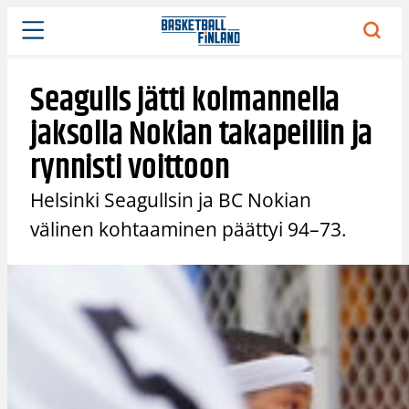
Siirry
sisältöön
Seagulls jätti kolmannella
jaksolla Nokian takapeiliin ja
rynnisti voittoon
Helsinki Seagullsin ja BC Nokian
välinen kohtaaminen päättyi 94–73.