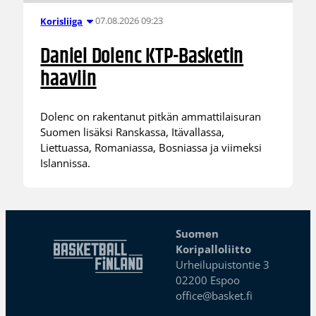
07.08.2026 09:23
Korisliiga
Daniel Dolenc KTP-Basketin
haaviin
Dolenc on rakentanut pitkän ammattilaisuran
Suomen lisäksi Ranskassa, Itävallassa,
Liettuassa, Romaniassa, Bosniassa ja viimeksi
Islannissa.
Suomen
Koripalloliitto
Urheilupuistontie 3
02200 Espoo
office@basket.fi