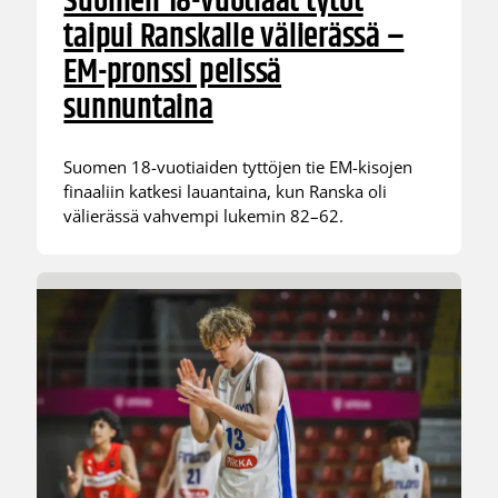
Suomen 18-vuotiaat tytöt
taipui Ranskalle välierässä –
EM-pronssi pelissä
sunnuntaina
Suomen 18-vuotiaiden tyttöjen tie EM-kisojen
finaaliin katkesi lauantaina, kun Ranska oli
välierässä vahvempi lukemin 82–62.