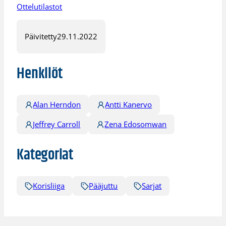
Ottelutilastot
Päivitetty
29.11.2022
Henkilöt
Alan Herndon
Antti Kanervo
Jeffrey Carroll
Zena Edosomwan
Kategoriat
Korisliiga
Pääjuttu
Sarjat