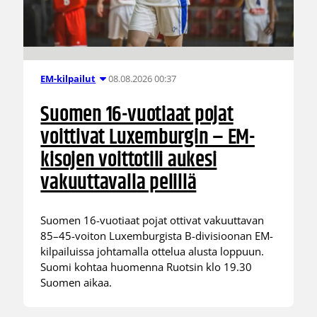
08.08.2026 00:37
EM-kilpailut
Suomen 16-vuotiaat pojat
voittivat Luxemburgin – EM-
kisojen voittotili aukesi
vakuuttavalla pelillä
Suomen 16-vuotiaat pojat ottivat vakuuttavan
85–45-voiton Luxemburgista B-divisioonan EM-
kilpailuissa johtamalla ottelua alusta loppuun.
Suomi kohtaa huomenna Ruotsin klo 19.30
Suomen aikaa.