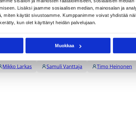
mme sisällön ja mainosten räätälöimiseen, sosiaalisen median
iseen. Lisäksi jaamme sosiaalisen median, mainosalan ja analy
, miten käytät sivustoamme. Kumppanimme voivat yhdistää näitä t
n kerätty, kun olet käyttänyt heidän palvelujaan.
Muokkaa
Mikko Larkas
Samuli Vanttaja
Timo Heinonen