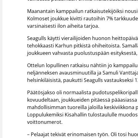
Maanantain kamppailun ratkaisutekijöiksi nousi 
Kolmoset joukkue kivitti rautoihin 7% tarkkuud
varsinaisesti ilon aiheita tarjoa.
Seagulls käytti vierailijoiden huonon heittopäi
tehokkaasti Karhun pitkistä ohiheitoista. Samal
joukkueen vahvasta puolustuspään esityksestä, k
Ottelun lopullinen ratkaisu nähtiin jo kamppail
neljänneksen avausminuutilla ja Samuli Vanttaja
helsinkiläisistä, paukutti Seagulls vastaukseksi 
Päätösjakso oli normaalista pudotuspelikoripal
kovuudeltaan, joukkueiden pitäessä pääasiassa h
mahdollisimman tuoreilla jaloilla keskiviikkona
Loppulukemiksi Kisahallin tulostaululle muodost
voittonumerot.
– Pelaajat tekivät erinomaisen työn. Oli tosi huo