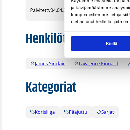
Käytämme evästeitä tarjoama
ja kävijämäärämme analysoim
Päivitetty
04.04.2016
kumppaneillemme tietoja siitä
olet antanut heille tai joita o
Henkilöt
Kiellä
James Sinclair
Lawrence Kinnard
Kategoriat
Korisliiga
Pääjuttu
Sarjat