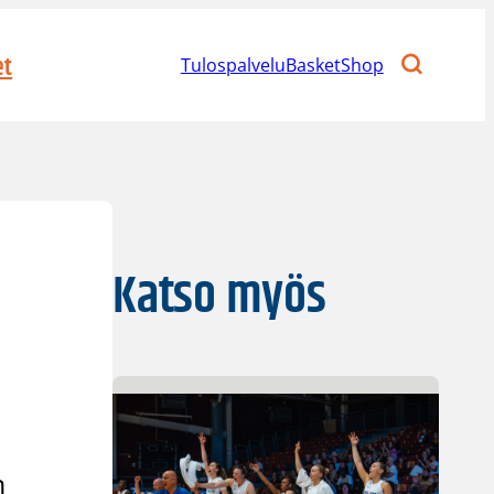
et
Tulospalvelu
BasketShop
Katso myös
n