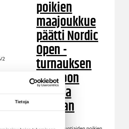
poikien
maajoukkue
päätti Nordic
Open -
turnauksen
6/2
tappioon
,
on
Latviaa
vastaan
Tietoja
Suomen 15-vuotiaiden poikien