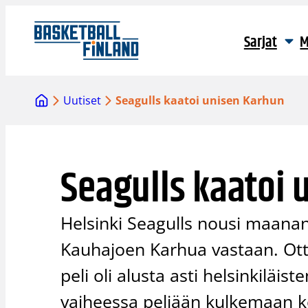
Siirry
sisältöön
Sarjat
M
Uutiset
Seagulls kaatoi unisen Karhun
Seagulls kaatoi 
Helsinki Seagulls nousi maanant
Kauhajoen Karhua vastaan. Otte
peli oli alusta asti helsinkiläi
vaiheessa peliään kulkemaan kot