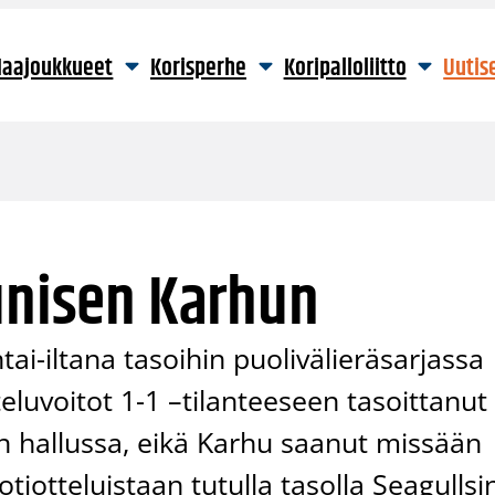
aajoukkueet
Korisperhe
Koripalloliitto
Uutis
unisen Karhun
ai-iltana tasoihin puolivälieräsarjassa
luvoitot 1-1 –tilanteeseen tasoittanut
sten hallussa, eikä Karhu saanut missään
iotteluistaan tutulla tasolla Seagullsi