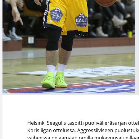
Helsinki Seagulls tasoitti puolivälieräsarjan o
Korisliigan ottelussa. Aggressiiviseen puolust
vaiheessa pelaamaan omilla mukavuusalueillaan j