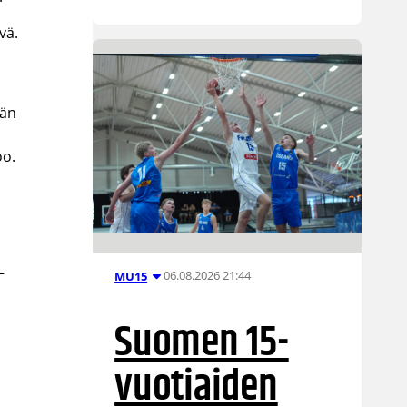
vä.
vän
oo.
–
06.08.2026 21:44
MU15
Suomen 15-
vuotiaiden