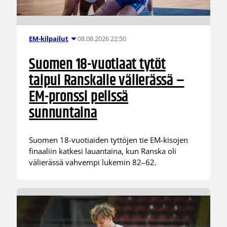
08.08.2026 22:50
EM-kilpailut
Suomen 18-vuotiaat tytöt
taipui Ranskalle välierässä –
EM-pronssi pelissä
sunnuntaina
Suomen 18-vuotiaiden tyttöjen tie EM-kisojen
finaaliin katkesi lauantaina, kun Ranska oli
välierässä vahvempi lukemin 82–62.