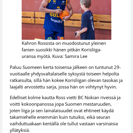
Kahron Rossista on muodostunut yleinen
fanien suosikki hänen pitkän Korisliiga-
uransa myötä. Kuva: Samira Lee
Paluu Suomeen kerta toisensa jälkeen on tuntunut 29-
vuotiaalle yhdysvaltalaiselle syksystä toiseen helpolta
ratkaisulta, sillä hän kokee Korisliigan olevan tasokas ja
laajalti arvostettu sarja, jossa hän on viihtynyt hyvin.
Edelliset kolme kautta Ross vietti BC Nokian riveissä ja
voitti kokoonpanossa jopa Suomen mestaruuden,
joten liiga ja sen lainalaisuudet ovat ehtineet käydä
takamiehelle enemmän kuin tutuiksi, eikä seuran
vaihduttuakaan kentällä ole tullut vastaan varsinaisia
yllätyksiä.