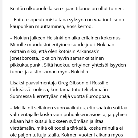
Kentän ulkopuolella sen sijaan tilanne on ollut toinen.
– Eniten sopeutumista tänä syksynä on vaatinut isoon
kaupunkiin muuttaminen, Ross kertoo.
– Nokian jälkeen Helsinki on aika erilainen kokemus.
Minulle muodostui erityinen suhde juuri Nokiaan
osittain siksi, että olen kotoisin Arkansas’n
Jonesborosta, joka on hyvin samankaltainen
pikkukaupunki. Siitä huokuu erityinen yhteisöllisyyden
tunne, ja aistin saman myös Nokialla.
Lisäksi päävalmentaja Greg Gibson oli Rossille
tärkeässä roolissa, kun tämä totutteli elämään
Suomessa kierrettyään neljä vuotta Eurooppaa.
– Meillä oli sellainen vuorovaikutus, että saatoin soittaa
valmentajalle koska vain puhuakseni asioista, ja pyhien
aikaan hän kutsui luokseen syömään ja iltaa
viettämään, mikä oli todella tärkeää, koska minulla ei
ole paljon tuttuja täällä. Kolmen vuoteni aikana myös