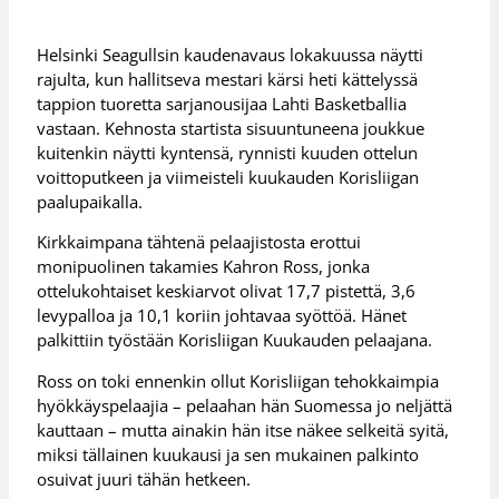
Helsinki Seagullsin kaudenavaus lokakuussa näytti
rajulta, kun hallitseva mestari kärsi heti kättelyssä
tappion tuoretta sarjanousijaa Lahti Basketballia
vastaan. Kehnosta startista sisuuntuneena joukkue
kuitenkin näytti kyntensä, rynnisti kuuden ottelun
voittoputkeen ja viimeisteli kuukauden Korisliigan
paalupaikalla.
Kirkkaimpana tähtenä pelaajistosta erottui
monipuolinen takamies Kahron Ross, jonka
ottelukohtaiset keskiarvot olivat 17,7 pistettä, 3,6
levypalloa ja 10,1 koriin johtavaa syöttöä. Hänet
palkittiin työstään Korisliigan Kuukauden pelaajana.
Ross on toki ennenkin ollut Korisliigan tehokkaimpia
hyökkäyspelaajia – pelaahan hän Suomessa jo neljättä
kauttaan – mutta ainakin hän itse näkee selkeitä syitä,
miksi tällainen kuukausi ja sen mukainen palkinto
osuivat juuri tähän hetkeen.