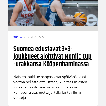
08.08.2026 22:58
3×3
Suomea edustavat 3×3-
joukkueet aloittivat Nordic Cup
-urakkansa Kööpenhaminassa
Naisten joukkue nappasi avauspäivänä kaksi
voittoa neljästä ottelustaan, kun taas miesten
joukkue haastoi vastustajiaan tiukoissa
kamppailuissa, mutta jäi tällä kertaa ilman
voittoja.