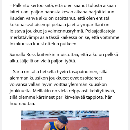
– Palkinto kertoo siitä, että olen saanut tulosta aikaan
laitettuani paljon panosta kesän aikana harjoitteluun.
Kauden vahva alku on osoittanut, että olen entistä
kokonaisvaltaisempi pelaaja ja että ympärilläni on
loistava joukkue ja valmennusryhmä. Pelaajatilastoja
merkittävämpi asia tässä kaikessa on se, että voitimme
lokakuussa kuusi ottelua putkeen.
Samalla Ross kuitenkin muistuttaa, että alku on pelkkä
alku. Jäljellä on vielä paljon työtä.
– Sarja on tällä hetkellä hyvin tasapainoinen, sillä
alemman kuusikon joukkueet ovat osoittaneet
voivansa vallan hyvin voittaa ylemmän kuusikon
joukkueita. Meilläkin on vielä reippaasti kehityttävää,
sillä olemme kärsineet pari kirvelevää tappiota, hän
huomauttaa.