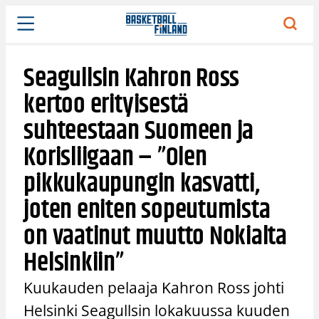
Siirry
sisältöön
Seagullsin Kahron Ross
kertoo erityisestä
suhteestaan Suomeen ja
Korisliigaan – ”Olen
pikkukaupungin kasvatti,
joten eniten sopeutumista
on vaatinut muutto Nokialta
Helsinkiin”
Kuukauden pelaaja Kahron Ross johti
Helsinki Seagullsin lokakuussa kuuden