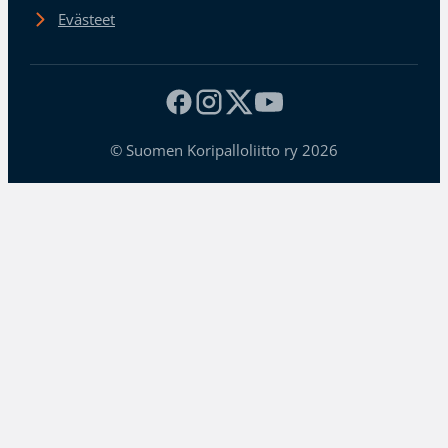
Evästeet
© Suomen Koripalloliitto ry 2026