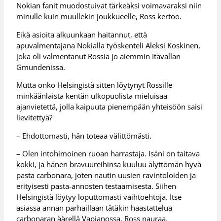
Nokian fanit muodostuivat tärkeäksi voimavaraksi niin
minulle kuin muullekin joukkueelle, Ross kertoo.
Eikä asioita alkuunkaan haitannut, että
apuvalmentajana Nokialla työskenteli Aleksi Koskinen,
joka oli valmentanut Rossia jo aiemmin Itävallan
Gmundenissa.
Mutta onko Helsingistä sitten löytynyt Rossille
minkäänlaista kentän ulkopuolista mieluisaa
ajanvietettä, jolla kaipuuta pienempään yhteisöön saisi
lievitettyä?
– Ehdottomasti, hän toteaa välittömästi.
– Olen intohimoinen ruoan harrastaja. Isäni on taitava
kokki, ja hänen bravuureihinsa kuuluu älyttömän hyvä
pasta carbonara, joten nautin uusien ravintoloiden ja
erityisesti pasta-annosten testaamisesta. Siihen
Helsingistä löytyy loputtomasti vaihtoehtoja. Itse
asiassa annan parhaillaan tätäkin haastattelua
carbonaran äärellä Vapianossa, Ross nauraa.