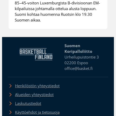
85–45-voiton Luxemburgista B-divisioonan EM-
kilpailuissa johtamalla ottelua alusta loppuun.
Suomi kohtaa huomenna Ruotsin klo 19.30
Suomen aikaa.
Suomen
Koripalloliitto
Urheilupuistontie 3
02200 Espoo
office@basket.fi
Henkilöstön yhteystiedot
Alueiden yhteystiedot
Laskutustiedot
Käyttöehdot ja tietosuoja