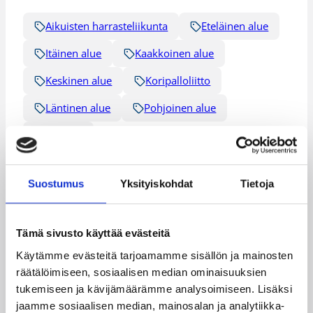
Aikuisten harrasteliikunta
Eteläinen alue
Itäinen alue
Kaakkoinen alue
Keskinen alue
Koripalloliitto
Läntinen alue
Pohjoinen alue
Seniorit
Suostumus
Yksityiskohdat
Tietoja
Katso myös
Tämä sivusto käyttää evästeitä
Käytämme evästeitä tarjoamamme sisällön ja mainosten
räätälöimiseen, sosiaalisen median ominaisuuksien
tukemiseen ja kävijämäärämme analysoimiseen. Lisäksi
jaamme sosiaalisen median, mainosalan ja analytiikka-