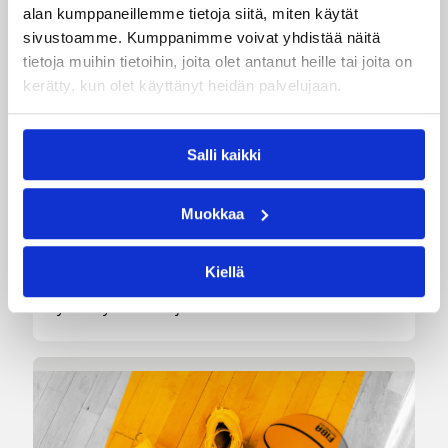
alan kumppaneillemme tietoja siitä, miten käytät
sivustoamme. Kumppanimme voivat yhdistää näitä
tietoja muihin tietoihin, joita olet antanut heille tai joita on
kerätty, kun olet käyttänyt heidän palvelujaan.
04.08.2026 12:00
Koripalloliitto
Salli kaikki
Miljoona koria! -haaste alkaa
17.8.
Muokkaa
Haaste tarjoaa seuroille valmiin konseptin
Kiellä
innostaa mukaan uusia pelaajia ja syventää
yhteistyötä koulujen kanssa.