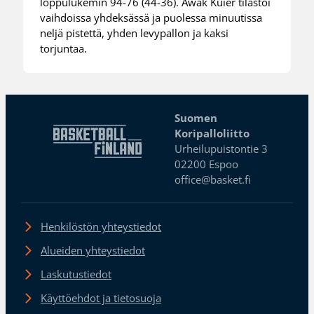
loppulukemin 94-76 (44-36). Awak Kuier tilastoi
vaihdoissa yhdeksässä ja puolessa minuutissa
neljä pistettä, yhden levypallon ja kaksi
torjuntaa.
Suomen
Koripalloliitto
Urheilupuistontie 3
02200 Espoo
office@basket.fi
Henkilöstön yhteystiedot
Alueiden yhteystiedot
Laskutustiedot
Käyttöehdot ja tietosuoja