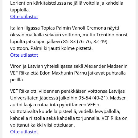
Lorient on kärkitaistelussa neljällä voitolla ja kahdella
tappiolla.
Ottelutilastot
Italian liigassa Topias Palmin Vanoli Cremona näytti
olevan matkalla selvään voittoon, mutta Trentino nousi
lopulta jatkoajan jälkeen 85-83 (76-76, 32-49)-
voittoon. Palmi kirjautti kolme pistettä.
Ottelutilastot
Viron ja Latvian yhteisliigassa sekä Alexander Madsenin
VEF Riika että Edon Maxhunin Pärnu jatkavat puhtaalla
pelillä.
VEF Riika otti viidennen peräkkäisen voittonsa Latvijas
Universitaten jäädessä jalkoihin 95-54 (40-21). Madsen
auttoi laajaa rotaatiota pyörittäneen VEF:n
voittotaivalta kuudella pisteellä, viidellä levypallolla,
kahdella riistolla sekä kahdella torjunnalla. VEF Riika on
voittanut kaikki viisi otteluaan.
Ottelutilastot