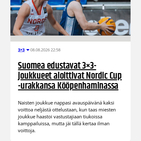
08.08.2026 22:58
3×3
Suomea edustavat 3×3-
joukkueet aloittivat Nordic Cup
-urakkansa Kööpenhaminassa
Naisten joukkue nappasi avauspäivänä kaksi
voittoa neljästä ottelustaan, kun taas miesten
joukkue haastoi vastustajiaan tiukoissa
kamppailuissa, mutta jäi tällä kertaa ilman
voittoja.