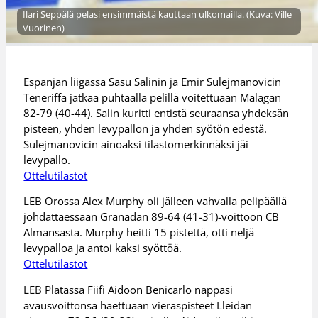
Ilari Seppälä pelasi ensimmäistä kauttaan ulkomailla. (Kuva: Ville
Vuorinen)
Espanjan liigassa Sasu Salinin ja Emir Sulejmanovicin
Teneriffa jatkaa puhtaalla pelillä voitettuaan Malagan
82-79 (40-44). Salin kuritti entistä seuraansa yhdeksän
pisteen, yhden levypallon ja yhden syötön edestä.
Sulejmanovicin ainoaksi tilastomerkinnäksi jäi
levypallo.
Ottelutilastot
LEB Orossa Alex Murphy oli jälleen vahvalla pelipäällä
johdattaessaan Granadan 89-64 (41-31)-voittoon CB
Almansasta. Murphy heitti 15 pistettä, otti neljä
levypalloa ja antoi kaksi syöttöä.
Ottelutilastot
LEB Platassa Fiifi Aidoon Benicarlo nappasi
avausvoittonsa haettuaan vieraspisteet Lleidan