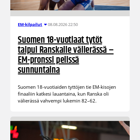
08.08.2026 22:50
EM-kilpailut
Suomen 18-vuotiaat tytöt
taipui Ranskalle välierässä –
EM-pronssi pelissä
sunnuntaina
Suomen 18-vuotiaiden tyttöjen tie EM-kisojen
finaaliin katkesi lauantaina, kun Ranska oli
välierässä vahvempi lukemin 82–62.