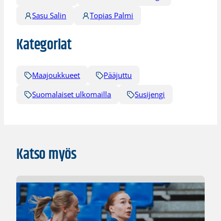
Sasu Salin
Topias Palmi
Kategoriat
Maajoukkueet
Pääjuttu
Suomalaiset ulkomailla
Susijengi
Katso myös