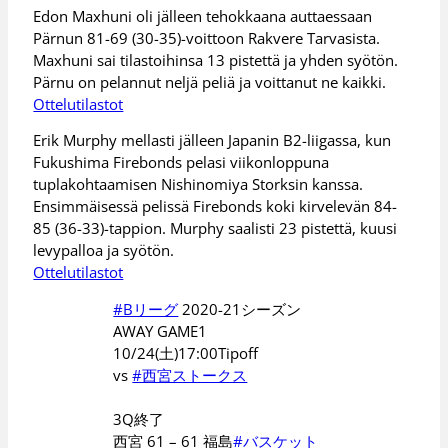
Edon Maxhuni oli jälleen tehokkaana auttaessaan
Pärnun 81-69 (30-35)-voittoon Rakvere Tarvasista.
Maxhuni sai tilastoihinsa 13 pistettä ja yhden syötön.
Pärnu on pelannut neljä peliä ja voittanut ne kaikki.
Ottelutilastot
Erik Murphy mellasti jälleen Japanin B2-liigassa, kun
Fukushima Firebonds pelasi viikonloppuna
tuplakohtaamisen Nishinomiya Storksin kanssa.
Ensimmäisessä pelissä Firebonds koki kirvelevän 84-
85 (36-33)-tappion. Murphy saalisti 23 pistettä, kuusi
levypalloa ja syötön.
Ottelutilastot
#Bリーグ
2020-21シーズン
AWAY GAME1
10/24(土)17:00Tipoff
vs
#西宮ストークス
3Q終了
西宮 61 – 61 福島
#バスケット