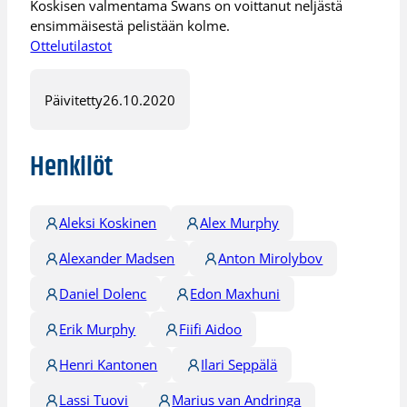
Koskisen valmentama Swans on voittanut neljästä
ensimmäisestä pelistään kolme.
Ottelutilastot
Päivitetty
26.10.2020
Henkilöt
Aleksi Koskinen
Alex Murphy
Alexander Madsen
Anton Mirolybov
Daniel Dolenc
Edon Maxhuni
Erik Murphy
Fiifi Aidoo
Henri Kantonen
Ilari Seppälä
Lassi Tuovi
Marius van Andringa