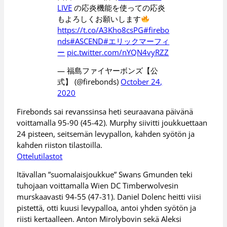
LIVE
の応炎機能を使っての応炎
もよろしくお願いします
https://t.co/A3Kho8csPG
#firebo
nds
#ASCEND
#エリックマーフィ
ー
pic.twitter.com/nYQN4vyRZZ
— 福島ファイヤーボンズ【公
式】 (@firebonds)
October 24,
2020
Firebonds sai revanssinsa heti seuraavana päivänä
voittamalla 95-90 (45-42). Murphy siivitti joukkuettaan
24 pisteen, seitsemän levypallon, kahden syötön ja
kahden riiston tilastoilla.
Ottelutilastot
Itävallan ”suomalaisjoukkue” Swans Gmunden teki
tuhojaan voittamalla Wien DC Timberwolvesin
murskaavasti 94-55 (47-31). Daniel Dolenc heitti viisi
pistettä, otti kuusi levypalloa, antoi yhden syötön ja
riisti kertaalleen. Anton Mirolybovin sekä Aleksi