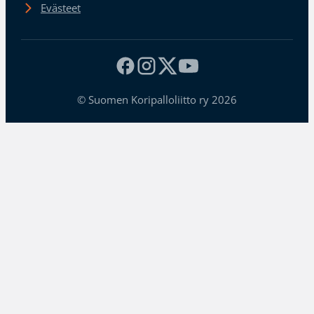
Evästeet
© Suomen Koripalloliitto ry 2026