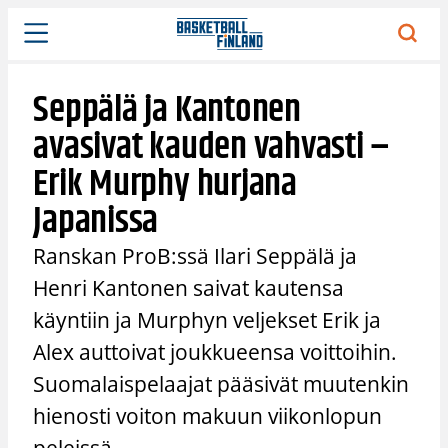
Siirry
sisältöön
Seppälä ja Kantonen
avasivat kauden vahvasti –
Erik Murphy hurjana
Japanissa
Ranskan ProB:ssä Ilari Seppälä ja
Henri Kantonen saivat kautensa
käyntiin ja Murphyn veljekset Erik ja
Alex auttoivat joukkueensa voittoihin.
Suomalaispelaajat pääsivät muutenkin
hienosti voiton makuun viikonlopun
peleissä.