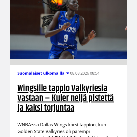
08.08.2026 08:54
Suomalaiset ulkomailla
Wingsille tappio Valkyriesia
vastaan – Kuier neljä pistettä
ja kaksi torjuntaa
WNBA:ssa Dallas Wings kärsi tappion, kun
Golden State Valkyries oli parempi