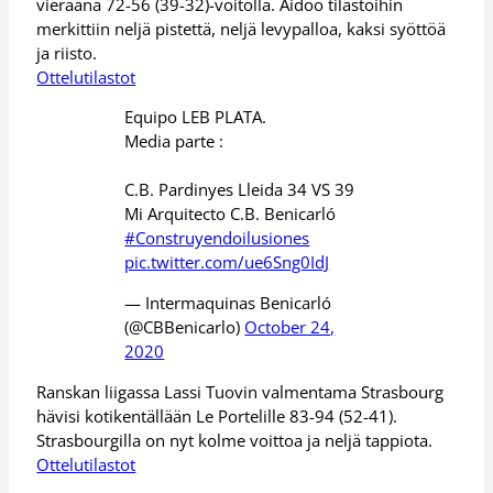
vieraana 72-56 (39-32)-voitolla. Aidoo tilastoihin
merkittiin neljä pistettä, neljä levypalloa, kaksi syöttöä
ja riisto.
Ottelutilastot
Equipo LEB PLATA.
Media parte :
C.B. Pardinyes Lleida 34 VS 39
Mi Arquitecto C.B. Benicarló
#Construyendoilusiones
pic.twitter.com/ue6Sng0IdJ
— Intermaquinas Benicarló
(@CBBenicarlo)
October 24,
2020
Ranskan liigassa Lassi Tuovin valmentama Strasbourg
hävisi kotikentällään Le Portelille 83-94 (52-41).
Strasbourgilla on nyt kolme voittoa ja neljä tappiota.
Ottelutilastot