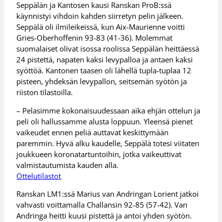
Seppälän ja Kantosen kausi Ranskan ProB:ssä
käynnistyi vihdoin kahden siirretyn pelin jälkeen.
Seppälä oli ilmileikeissä, kun Aix-Maurienne voitti
Gries-Oberhoffenin 93-83 (41-36). Molemmat
suomalaiset olivat isossa roolissa Seppälän heittäessä
24 pistettä, napaten kaksi levypalloa ja antaen kaksi
syöttöä. Kantonen taasen oli lähellä tupla-tuplaa 12
pisteen, yhdeksän levypallon, seitsemän syötön ja
riiston tilastoilla.
– Pelasimme kokonaisuudessaan aika ehjän ottelun ja
peli oli hallussamme alusta loppuun. Yleensä pienet
vaikeudet ennen peliä auttavat keskittymään
paremmin. Hyvä alku kaudelle, Seppälä totesi viitaten
joukkueen koronatartuntoihin, jotka vaikeuttivat
valmistautumista kauden alla.
Ottelutilastot
Ranskan LM1:ssä Marius van Andringan Lorient jatkoi
vahvasti voittamalla Challansin 92-85 (57-42). Van
Andringa heitti kuusi pistettä ja antoi yhden syötön.