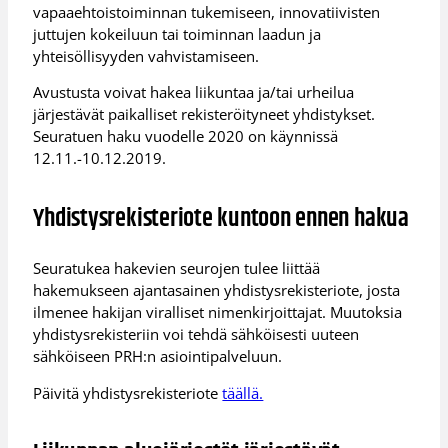
vapaaehtoistoiminnan tukemiseen, innovatiivisten
juttujen kokeiluun tai toiminnan laadun ja
yhteisöllisyyden vahvistamiseen.
Avustusta voivat hakea liikuntaa ja/tai urheilua
järjestävät paikalliset rekisteröityneet yhdistykset.
Seuratuen haku vuodelle 2020 on käynnissä
12.11.-10.12.2019.
Yhdistysrekisteriote kuntoon ennen hakua
Seuratukea hakevien seurojen tulee liittää
hakemukseen ajantasainen yhdistysrekisteriote, josta
ilmenee hakijan viralliset nimenkirjoittajat. Muutoksia
yhdistysrekisteriin voi tehdä sähköisesti uuteen
sähköiseen PRH:n asiointipalveluun.
Päivitä yhdistysrekisteriote
täällä.