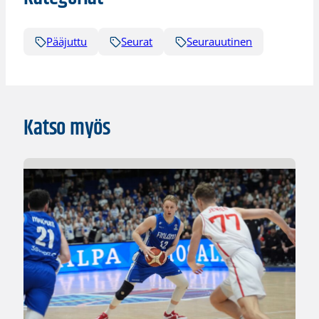
Pääjuttu
Seurat
Seurauutinen
Katso myös