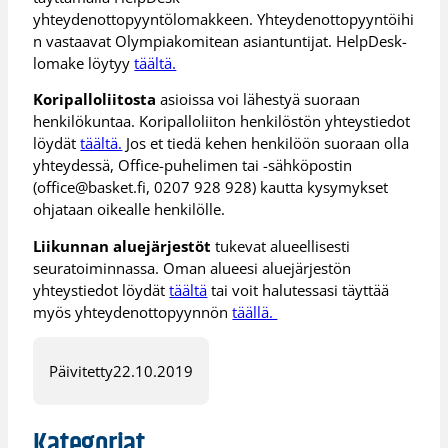
yhteydenottopyyntölomakkeen. Yhteydenottopyyntöihi
n vastaavat Olympiakomitean asiantuntijat. HelpDesk-
lomake löytyy
täältä.
Koripalloliitosta
asioissa voi lähestyä suoraan
henkilökuntaa. Koripalloliiton henkilöstön yhteystiedot
löydät
täältä.
Jos et tiedä kehen henkilöön suoraan olla
yhteydessä, Office-puhelimen tai -sähköpostin
(office@basket.fi, 0207 928 928) kautta kysymykset
ohjataan oikealle henkilölle.
Liikunnan aluejärjestöt
tukevat alueellisesti
seuratoiminnassa. Oman alueesi aluejärjestön
yhteystiedot löydät
täältä
tai voit halutessasi täyttää
myös yhteydenottopyynnön
täällä.
Päivitetty
22.10.2019
Kategoriat