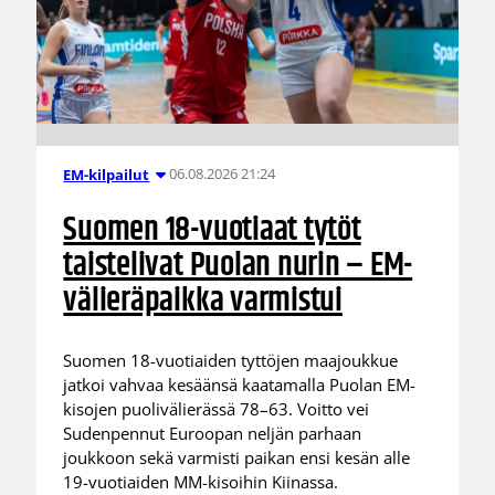
06.08.2026 21:24
EM-kilpailut
Suomen 18-vuotiaat tytöt
taistelivat Puolan nurin – EM-
välieräpaikka varmistui
Suomen 18-vuotiaiden tyttöjen maajoukkue
jatkoi vahvaa kesäänsä kaatamalla Puolan EM-
kisojen puolivälierässä 78–63. Voitto vei
Sudenpennut Euroopan neljän parhaan
joukkoon sekä varmisti paikan ensi kesän alle
19-vuotiaiden MM-kisoihin Kiinassa.