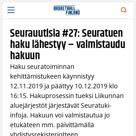
Siirry
sisältöön
Seurauutisia #27: Seuratuen
haku lähestyy – valmistaudu
hakuun
Haku seuratoiminnan
kehittämistukeen käynnistyy
12.11.2019 ja päättyy 10.12.2019 klo
16:15. Hakuprosessin tueksi Liikunnan
aluejärjestöt järjestävät Seuratuki-
infoja. Hakuun voi valmistautua jo
etukäteen mm. päivittämällä
yhdistysrekisteriotteen.