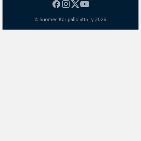
© Suomen Koripalloliitto ry 2026