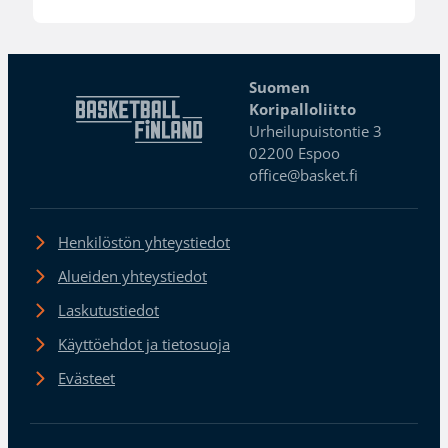
Suomen
Koripalloliitto
Urheilupuistontie 3
02200 Espoo
office@basket.fi
Henkilöstön yhteystiedot
Alueiden yhteystiedot
Laskutustiedot
Käyttöehdot ja tietosuoja
Evästeet