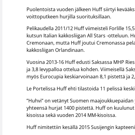
Puolentoista vuoden jälkeen Huff siirtyi kevääksi 
voittoputkeen hurjilla suorituksillaan.
Pelikaudella 2011/12 Huff viimeisteli Forlille 15,
kutsun Italian kakkosliigan All Stars -otteluun. H
Cremonaan, mutta Huff joutui Cremonassa pelaama
kakkosliigan Orlandinaan.
Vuosina 2013-16 Huff edusti Saksassa MHP Riesen
ja 3,8 levypalloa ottelua kohden. Viimeisellä S
myös Eurocupia keskiarvoinaan 8,1 pistettä ja 2,
Le Portelissa Huff ehti tilastoida 11 pelissä keski
”Huhvi” on vetänyt Suomen maajoukkuepaidan yl
yhteensä hurjat 1400 pistettä. Huff on kuulun
kisoissa sekä vuoden 2014 MM-kisoissa.
Huff nimitettiin kesällä 2015 Susijengin kaptee