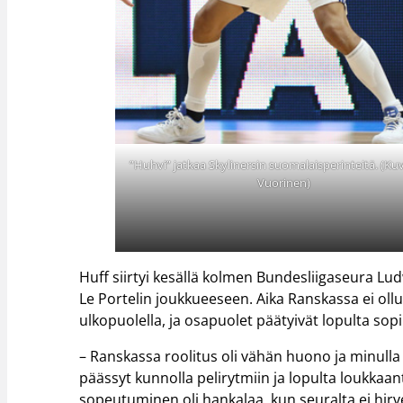
”Huhvi” jatkaa Skylinersin suomalaisperinteitä. (Kuva
Vuorinen)
Huff siirtyi kesällä kolmen Bundesliigaseura L
Le Portelin joukkueeseen. Aika Ranskassa ei ol
ulkopuolella, ja osapuolet päätyivät lopulta s
– Ranskassa roolitus oli vähän huono ja minulla o
päässyt kunnolla pelirytmiin ja lopulta loukkaan
sopeutuminen oli hankalaa, kun seuralta ei hirv