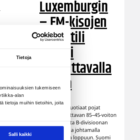
Luxemburgin
y
– EM-kisojen
voittotili
aukesi
Tietoja
vakuuttavalla
pelillä
 ominaisuuksien tukemiseen
tiikka-alan
ietoja muihin tietoihin, joita
Suomen 16-vuotiaat pojat
ottivat vakuuttavan 85–45-voiton
Luxemburgista B-divisioonan
,
EM-kilpailuissa johtamalla
Salli kaikki
ottelua alusta loppuun. Suomi