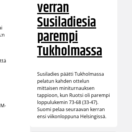
verran
Susiladiesia
ai
parempi
A:n
Tukholmassa
ttä
Susiladies päätti Tukholmassa
pelatun kahden ottelun
mittaisen miniturnauksen
tappioon, kun Ruotsi oli parempi
loppulukemin 73-68 (33-47).
EM-
Suomi pelaa seuraavan kerran
ensi viikonloppuna Helsingissä.