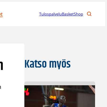
et
Tulospalvelu
BasketShop
n
Katso myös
n