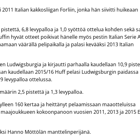
2011 Italian kakkosliigan Forliin, jonka hän siivitti huikeaan
5 pistettä, 6,8 levypalloa ja 1,0 syöttöä ottelua kohden sekä s
uffin hyvät otteet poikivat hänelle myös pestin Italian Serie 
an väärällä pelipaikalla ja palasi kevääksi 2013 Italian
 Ludwigsburgia ja kirjautti parhaalla kaudellaan 10,9 piste
aksan kaudellaan 2015/16 Huff pelasi Ludwigsburgin paidassa
9 levypalloa ottelussa.
määrin 2,5 pistettä ja 1,3 levypalloa.
leen 160 kertaa ja heittänyt pelaamissaan maaotteluissa
ut maajoukkueen kokoonpanoon vuosien 2011, 2013 ja 2015 
niksi Hanno Möttölän manttelinperijänä.