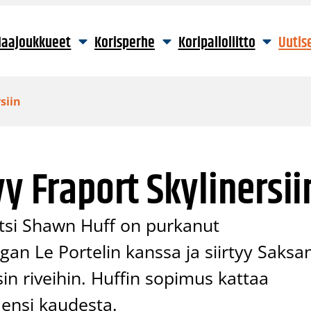
aajoukkueet
Korisperhe
Koripalloliitto
Uutis
siin
y Fraport Skylinersii
eitsi Shawn Huff on purkanut
an Le Portelin kanssa ja siirtyy Saksa
in riveihin. Huffin sopimus kattaa
 ensi kaudesta.