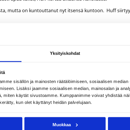
ta, mutta on kuntouttanut nyt itsensä kuntoon. Huff siirty
 pelaamaan, kun sain itseni kuntoon ja terveeksi.
en varrelta. Joukkuetta valmentaa Suomen kansalaisuuden
min pelanneet myös Jukka Matinen, Kimmo Muurinen, Carl
Yksityiskohdat
tä. On hieno olla osana sitä jatkumoa.
itä
 ja taistelee tällä hetkellä tiukasti jatkopaikasta Mestarien
mme sisällön ja mainosten räätälöimiseen, sosiaalisen median
välieriin ja on tällä hetkellä sarjassa kymmenentenä.
iseen. Lisäksi jaamme sosiaalisen median, mainosalan ja analy
, miten käytät sivustoamme. Kumppanimme voivat yhdistää näitä t
n kerätty, kun olet käyttänyt heidän palvelujaan.
okemusta ja yritän auttaa joukkuetta voittamaan
 pudotuspeleihin. Mestarien liigassa jatkopaikka on vielä
pari kertaa viikossa. Siihen rytmiin tottui jo viime vuonna
loitsee.
Muokkaa