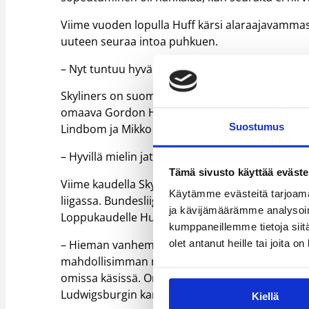
Viime vuoden lopulla Huff kärsi alaraajavammas
uuteen seuraa intoa puhkuen.
– Nyt tuntuu hyvältä päästä taas treenaamaan ja
Skyliners on suomalaisille tuttu joukkue vuosi
omaava Gordon Herbert ja seurassa ovat aiem
Suostumus
Lindbom ja Mikko Koivisto.
– Hyvillä mielin jatkan täällä suomalaisperinnet
Tämä sivusto käyttää eväste
Viime kaudella Skyliners voitti FIBA Europe Cupin
Käytämme evästeitä tarjoama
liigassa. Bundesliigassa se eteni viime kaudella 
ja kävijämäärämme analysoim
Loppukaudelle Huffilla on selvät tavoitteet.
kumppaneillemme tietoja siitä
olet antanut heille tai joita o
– Hieman vanhempana pelaajana tuon ryhmään k
mahdollisimman monta ottelua, jotta pääsisimme
omissa käsissä. On hienoa asia päästä pelaamaan 
Ludwigsburgin kanssa Eurocupia pelannut Huff i
Kiellä