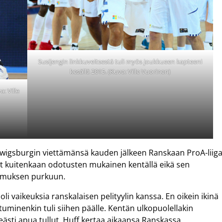
Susijengin linkkuveitsestä tuli myös joukkueen kapteeni
kesällä 2015. (Kuva: Ville Vuorinen)
: Ville
udwigsburgin viettämänsä kauden jälkeen Ranskaan ProA-liig
lut kuitenkaan odotusten mukainen kentällä eikä sen
opimuksen purkuun.
li vaikeuksia ranskalaisen pelityylin kanssa. En oikein ikinä
tuminenkin tuli siihen päälle. Kentän ulkopuolellakin
eästi apua tullut, Huff kertaa aikaansa Ranskassa.