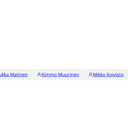
Jukka Matinen
Kimmo Muurinen
Mikko Koivisto