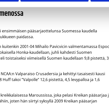
 menossa
si ensimmäisen pääsarjaottelunsa Suomessa kaudella
oukkueen paidassa.
in kuitenkin 2001-04 Mihailo Pavicvicin valmentamassa Espo
 jokaisella Honka-kaudellaan, juhli kahdesti Suomen
li toistaiseksi viimeisellä Suomen kaudellaan 9,8 pistettä, 3
 NCAA:n Valparaiso Crusadersia ja kehittyi tasaisesti kausi
Huff takoi ”Valpolle” 12,6 pistettä, 4,5 levypalloa ja 1,6
kreikkalaisessa Maroussissa, joka pelasi Kreikan pääsarjaa 
hiin, joten hän siirtyi syksyllä 2009 Kreikan pääsarjan