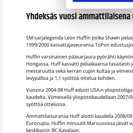
Yhdeksäs vuosi ammattilaisena
SM-sarjalegenda Leon Huffin poika Shawn pela
1999/2000 kasvattajaseuransa ToPon edustusj
Huffin varsinainen pääsarjaura pyörähti käynti
Hongassa. Huff kasvatti peliaikaansa tasaisesti
mestaruutta sekä kerran cupin kultaa ja viimeiste
levypalloa ja 1,1 syöttöä ottelua kohden.
Vuosina 2004-08 Huff edusti USA:n yliopistoliiga
kaudelta. Viimeisellä yliopistokaudellaan 2007/08 
syöttöä ottelussa.
Ammattilaisuransa Huff aloitti kaudella 2008/09 
Eurocupia. Huffin minuutit Maroussissa jäivät vä
keskikastin BC Kavalaan.