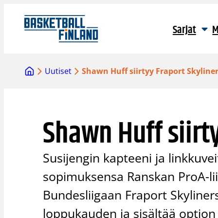
Siirry
sisältöön
Sarjat
M
Uutiset
Shawn Huff siirtyy Fraport Skyliner
Shawn Huff siirty
Susijengin kapteeni ja linkkuv
sopimuksensa Ranskan ProA-liig
Bundesliigaan Fraport Skyliners
loppukauden ja sisältää option