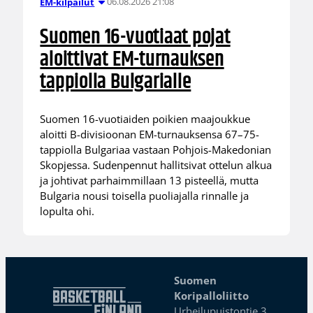
06.08.2026 21:08
EM-kilpailut
Suomen 16-vuotiaat pojat
aloittivat EM-turnauksen
tappiolla Bulgarialle
Suomen 16-vuotiaiden poikien maajoukkue
aloitti B-divisioonan EM-turnauksensa 67–75-
tappiolla Bulgariaa vastaan Pohjois-Makedonian
Skopjessa. Sudenpennut hallitsivat ottelun alkua
ja johtivat parhaimmillaan 13 pisteellä, mutta
Bulgaria nousi toisella puoliajalla rinnalle ja
lopulta ohi.
Suomen
Koripalloliitto
Urheilupuistontie 3