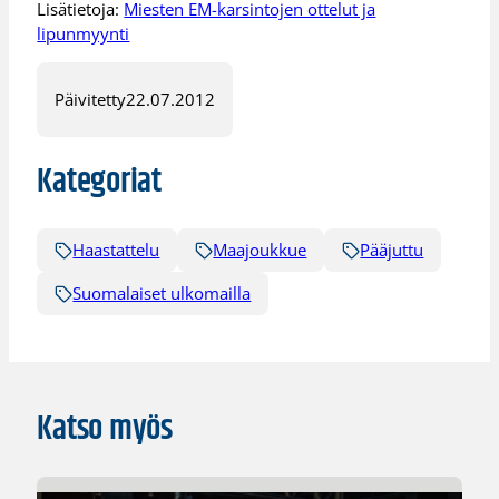
Lisätietoja:
Miesten EM-karsintojen ottelut ja
lipunmyynti
Päivitetty
22.07.2012
Kategoriat
Haastattelu
Maajoukkue
Pääjuttu
Suomalaiset ulkomailla
Katso myös