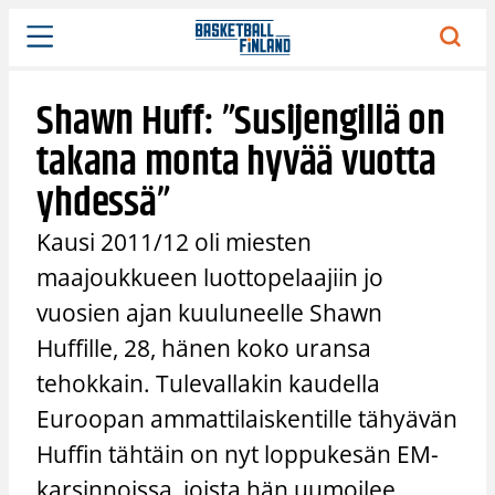
Siirry
sisältöön
Shawn Huff: ”Susijengillä on
takana monta hyvää vuotta
yhdessä”
Kausi 2011/12 oli miesten
maajoukkueen luottopelaajiin jo
vuosien ajan kuuluneelle Shawn
Huffille, 28, hänen koko uransa
tehokkain. Tulevallakin kaudella
Euroopan ammattilaiskentille tähyävän
Huffin tähtäin on nyt loppukesän EM-
karsinnoissa, joista hän uumoilee