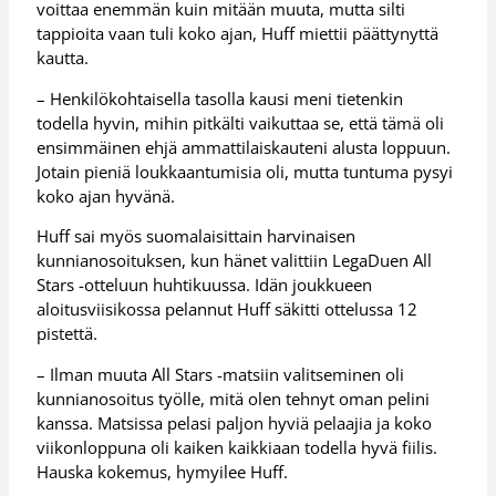
voittaa enemmän kuin mitään muuta, mutta silti
tappioita vaan tuli koko ajan, Huff miettii päättynyttä
kautta.
– Henkilökohtaisella tasolla kausi meni tietenkin
todella hyvin, mihin pitkälti vaikuttaa se, että tämä oli
ensimmäinen ehjä ammattilaiskauteni alusta loppuun.
Jotain pieniä loukkaantumisia oli, mutta tuntuma pysyi
koko ajan hyvänä.
Huff sai myös suomalaisittain harvinaisen
kunnianosoituksen, kun hänet valittiin LegaDuen All
Stars -otteluun huhtikuussa. Idän joukkueen
aloitusviisikossa pelannut Huff säkitti ottelussa 12
pistettä.
– Ilman muuta All Stars -matsiin valitseminen oli
kunnianosoitus työlle, mitä olen tehnyt oman pelini
kanssa. Matsissa pelasi paljon hyviä pelaajia ja koko
viikonloppuna oli kaiken kaikkiaan todella hyvä fiilis.
Hauska kokemus, hymyilee Huff.