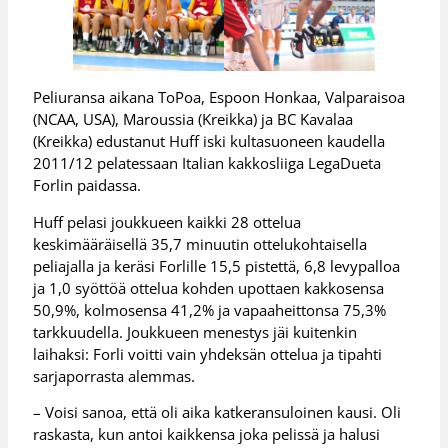
Peliuransa aikana ToPoa, Espoon Honkaa, Valparaisoa
(NCAA, USA), Maroussia (Kreikka) ja BC Kavalaa
(Kreikka) edustanut Huff iski kultasuoneen kaudella
2011/12 pelatessaan Italian kakkosliiga LegaDueta
Forlin paidassa.
Huff pelasi joukkueen kaikki 28 ottelua
keskimääräisellä 35,7 minuutin ottelukohtaisella
peliajalla ja keräsi Forlille 15,5 pistettä, 6,8 levypalloa
ja 1,0 syöttöä ottelua kohden upottaen kakkosensa
50,9%, kolmosensa 41,2% ja vapaaheittonsa 75,3%
tarkkuudella. Joukkueen menestys jäi kuitenkin
laihaksi: Forli voitti vain yhdeksän ottelua ja tipahti
sarjaporrasta alemmas.
– Voisi sanoa, että oli aika katkeransuloinen kausi. Oli
raskasta, kun antoi kaikkensa joka pelissä ja halusi