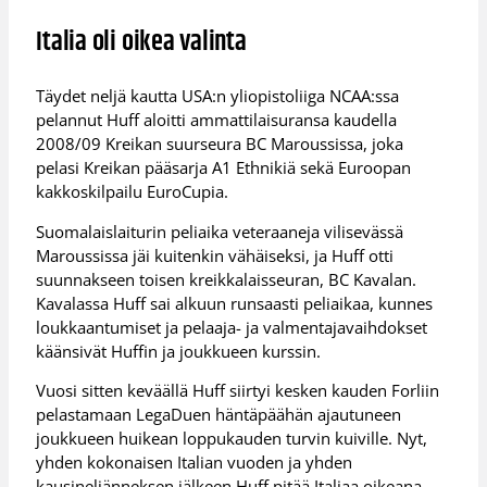
Italia oli oikea valinta
Täydet neljä kautta USA:n yliopistoliiga NCAA:ssa
pelannut Huff aloitti ammattilaisuransa kaudella
2008/09 Kreikan suurseura BC Maroussissa, joka
pelasi Kreikan pääsarja A1 Ethnikiä sekä Euroopan
kakkoskilpailu EuroCupia.
Suomalaislaiturin peliaika veteraaneja vilisevässä
Maroussissa jäi kuitenkin vähäiseksi, ja Huff otti
suunnakseen toisen kreikkalaisseuran, BC Kavalan.
Kavalassa Huff sai alkuun runsaasti peliaikaa, kunnes
loukkaantumiset ja pelaaja- ja valmentajavaihdokset
käänsivät Huffin ja joukkueen kurssin.
Vuosi sitten keväällä Huff siirtyi kesken kauden Forliin
pelastamaan LegaDuen häntäpäähän ajautuneen
joukkueen huikean loppukauden turvin kuiville. Nyt,
yhden kokonaisen Italian vuoden ja yhden
kausineljänneksen jälkeen Huff pitää Italiaa oikeana