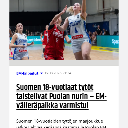
06.08.2026 21:24
EM-kilpailut
Suomen 18-vuotiaat tytöt
taistelivat Puolan nurin – EM-
välieräpaikka varmistui
Suomen 18-vuotiaiden tyttöjen maajoukkue
jatkoi vahvaa kesäänsä kaatamalla Puolan EM-