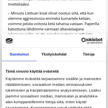
mietteliääksi.
– Minusta Liettuan kisat olivat osoitus siitä, että kun
olemme aggressiivisia emmekä kumartele ketään,
voimme pelata voitosta ketä tahansa vastaan. Paperilla
katsottuna lähdimme varmaan altavastaajana
jokaiseen peliin, mutta onneksi matseja ei ratkaista
paperilla vaan pelikentällä.
Kun Suomi otti ensimmäiset askeleensa Euroopan A-
divisioonassa kesällä 2008, Bulgarian kaltaiset,
Suostumus
Yksityiskohdat
Tietoja
kokeneiden veteraanien kannattelemat maajoukkueet
maksattivat Suomella oppirahoja. Huffin mukaan
harppaus neljän vuoden takaisesta tähän päivään on
Tämä sivusto käyttää evästeitä
valtava.
Käytämme evästeitä tarjoamamme sisällön ja mainosten
– Ensimmäisen A-divarikesän aikana huomasimme
räätälöimiseen, sosiaalisen median ominaisuuksien
kyllä, että olimme pelanneet B-divaria. A-divarin
tukemiseen ja kävijämäärämme analysoimiseen. Lisäksi
pelitempoon ja tilannenopeuteen tottuminen vaatii
jaamme sosiaalisen median, mainosalan ja analytiikka-
toistuvaa pelaamista huippumaita vastaan. Vielä 2008
alan kumppaneillemme tietoja siitä, miten käytät
meillä ei ollut sitä rutiinia, mutta nyt meillä on takana
sivustoamme. Kumppanimme voivat yhdistää näitä