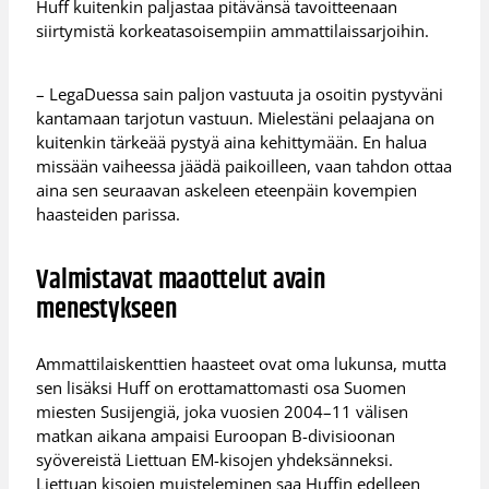
Huff kuitenkin paljastaa pitävänsä tavoitteenaan
siirtymistä korkeatasoisempiin ammattilaissarjoihin.
– LegaDuessa sain paljon vastuuta ja osoitin pystyväni
kantamaan tarjotun vastuun. Mielestäni pelaajana on
kuitenkin tärkeää pystyä aina kehittymään. En halua
missään vaiheessa jäädä paikoilleen, vaan tahdon ottaa
aina sen seuraavan askeleen eteenpäin kovempien
haasteiden parissa.
Valmistavat maaottelut avain
menestykseen
Ammattilaiskenttien haasteet ovat oma lukunsa, mutta
sen lisäksi Huff on erottamattomasti osa Suomen
miesten Susijengiä, joka vuosien 2004–11 välisen
matkan aikana ampaisi Euroopan B-divisioonan
syövereistä Liettuan EM-kisojen yhdeksänneksi.
Liettuan kisojen muisteleminen saa Huffin edelleen