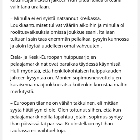
valintana urallaan.
– Minulla ei eri syistä natsannut Kreikassa.
Loukkaantumiset tulivat vääriin aikoihin ja minulla oli
roolitusvaikeuksia omissa joukkueissani. Italiaan
tultuani sain taas enemmän peliaikaa, pysyin kunnossa
ja aloin löytää uudelleen omat vahvuuteni.
Etelä- ja Keski-Euroopan huippusarjojen
pelaajamarkkinat ovat paraikaa täydessä käynnissä.
Huff myöntää, että henkilökohtaisen huippukauden
jälkeen kysyntää on. Monien sopimusneuvottelujen
karaisema maajoukkueratsu kuitenkin korostaa maltin
merkitystä.
– Euroopan tilanne on vähän takkuinen, eli mitään
syytä hätäilyyn ei ole. Olen tottunut siihen, että kun
pelaajamarkkinoilla tapahtuu jotain, sopimus syntyy
ihan päivässä tai parissa. Kuulostellaan nyt ihan
rauhassa eri vaihtoehtoja.