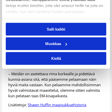
monta hyvää vuotta yhdessä ja paljon kovia pelejä
tietoja muihin tietoihin, joita olet antanut heille tai joita on
vyöllä.
kerätty, kun olet käyttänyt heidän palvelujaan.
Suomi aloittaa kesän 2012 EM-karsintansa kohtaamalla
Albanian Helsingin Jäähallin ”sudenpesässä” 17.
elokuuta. Valmistavissa maaotteluissaan Suomi kohtaa
Salli kaikki
lukuisia Euroopan huippumaita, kuten Saksan, Italian,
Montenegron sekä Turkin.
Muokkaa
– Valmistavissa maaotteluissa vastassa on todella kovia
maita, mikä on tietenkin osoitus omasta
Kiellä
menestyksestämme: monet Euroopan huippumaat
haluavat pelata meitä vastaan, hymyilee Huff.
– Meidän on asetettava rima korkealle ja pidettävä
kunnia-asiana sitä, että pääsemme pelaamaan näin
hyviä maita vastaan. Kun pelaamme mahdollisimman
hyvät valmistavat maaottelut, olemme sitten valmiita
kun pelataan taas EM-kisapaikasta.
Lisätietoja:
Shawn Huffin maajoukkuehistoria