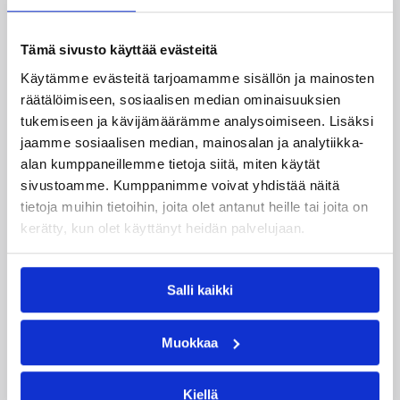
Brown saapuu Espooseen aloittamaan
Tämä sivusto käyttää evästeitä
ammattilaisuraansa yliopistovuosien jälkeen.
Käytämme evästeitä tarjoamamme sisällön ja mainosten
räätälöimiseen, sosiaalisen median ominaisuuksien
tukemiseen ja kävijämäärämme analysoimiseen. Lisäksi
jaamme sosiaalisen median, mainosalan ja analytiikka-
alan kumppaneillemme tietoja siitä, miten käytät
sivustoamme. Kumppanimme voivat yhdistää näitä
tietoja muihin tietoihin, joita olet antanut heille tai joita on
kerätty, kun olet käyttänyt heidän palvelujaan.
Salli kaikki
06.08.2026 09:38
Naisten Korisliiga
Muokkaa
Melanie Hoyt Vimpelin Vedon
sentteriksi
Kiellä