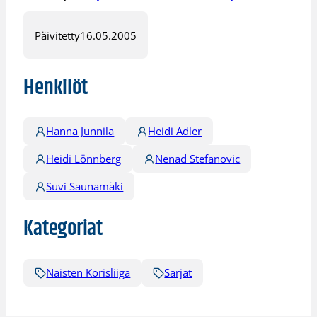
Päivitetty
16.05.2005
Henkilöt
Hanna Junnila
Heidi Adler
Heidi Lönnberg
Nenad Stefanovic
Suvi Saunamäki
Kategoriat
Naisten Korisliiga
Sarjat