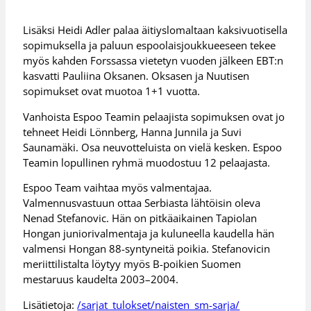
Lisäksi Heidi Adler palaa äitiyslomaltaan kaksivuotisella
sopimuksella ja paluun espoolaisjoukkueeseen tekee
myös kahden Forssassa vietetyn vuoden jälkeen EBT:n
kasvatti Pauliina Oksanen. Oksasen ja Nuutisen
sopimukset ovat muotoa 1+1 vuotta.
Vanhoista Espoo Teamin pelaajista sopimuksen ovat jo
tehneet Heidi Lönnberg, Hanna Junnila ja Suvi
Saunamäki. Osa neuvotteluista on vielä kesken. Espoo
Teamin lopullinen ryhmä muodostuu 12 pelaajasta.
Espoo Team vaihtaa myös valmentajaa.
Valmennusvastuun ottaa Serbiasta lähtöisin oleva
Nenad Stefanovic. Hän on pitkäaikainen Tapiolan
Hongan juniorivalmentaja ja kuluneella kaudella hän
valmensi Hongan 88-syntyneitä poikia. Stefanovicin
meriittilistalta löytyy myös B-poikien Suomen
mestaruus kaudelta 2003–2004.
Lisätietoja:
/sarjat_tulokset/naisten_sm-sarja/