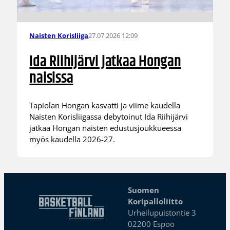
27.07.2026 12:09
Naisten Korisliiga
Ida Riihijärvi jatkaa Hongan
naisissa
Tapiolan Hongan kasvatti ja viime kaudella
Naisten Korisliigassa debytoinut Ida Riihijärvi
jatkaa Hongan naisten edustusjoukkueessa
myös kaudella 2026-27.
Suomen
Koripalloliitto
Urheilupuistontie 3
02200 Espoo