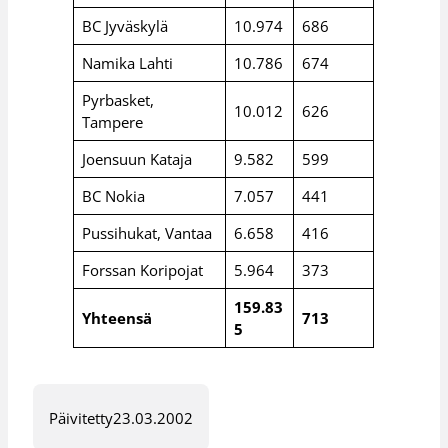
BC Jyväskylä
10.974
686
Namika Lahti
10.786
674
Pyrbasket,
10.012
626
Tampere
Joensuun Kataja
9.582
599
BC Nokia
7.057
441
Pussihukat, Vantaa
6.658
416
Forssan Koripojat
5.964
373
159.83
Yhteensä
713
5
Päivitetty
23.03.2002