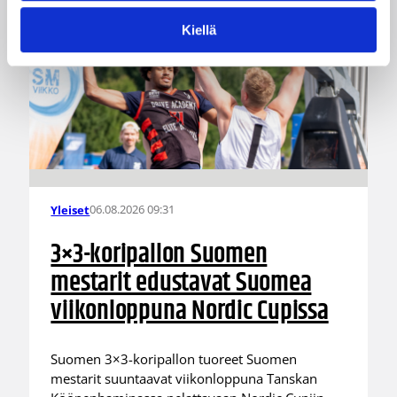
Kiellä
06.08.2026 09:31
Yleiset
3×3-koripallon Suomen
mestarit edustavat Suomea
viikonloppuna Nordic Cupissa
Suomen 3×3-koripallon tuoreet Suomen
mestarit suuntaavat viikonloppuna Tanskan