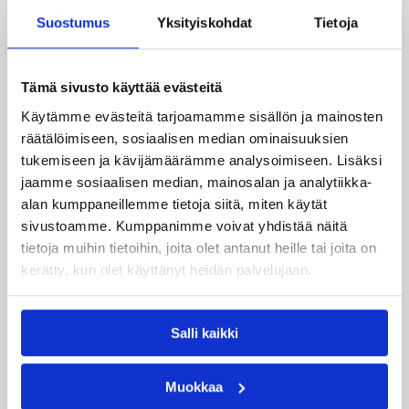
Suostumus
Yksityiskohdat
Tietoja
06.08.2026 10:14
Maajoukkueet
Tämä sivusto käyttää evästeitä
Käytämme evästeitä tarjoamamme sisällön ja mainosten
Edulliset liput Susijengin ja
räätälöimiseen, sosiaalisen median ominaisuuksien
Susiladiesin elokuun
tukemiseen ja kävijämäärämme analysoimiseen. Lisäksi
kotimaaotteluihin nyt
jaamme sosiaalisen median, mainosalan ja analytiikka-
alan kumppaneillemme tietoja siitä, miten käytät
myynnissä
sivustoamme. Kumppanimme voivat yhdistää näitä
tietoja muihin tietoihin, joita olet antanut heille tai joita on
Susiladiesin elokuun kotiturnaus ja Susijengin
kerätty, kun olet käyttänyt heidän palvelujaan.
Islanti-kotimaaottelu lähestyvät. Susijengin MM-
jatkokarsintaotteluun Ruotsia vastaan on
puolestaan enää jäljellä kourallinen vierekkäisiä
Salli kaikki
paikkoja.
Muokkaa