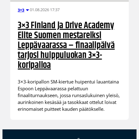
01.08.2026 17:37
3×3
3×3 Finland ja Drive Academy
Elite Suomen mestareiksi
Leppävaarassa – finaalipäivä
tarjosi huippuluokan 3×3-
koripalloa
3×3-koripallon SM-kiertue huipentui lauantaina
Espoon Leppävaarassa pelattuun
finaaliturnaukseen, jossa runsaslukuinen yleisö,
aurinkoinen kesäsää ja tasokkaat ottelut loivat
erinomaiset puitteet kauden päätökselle.