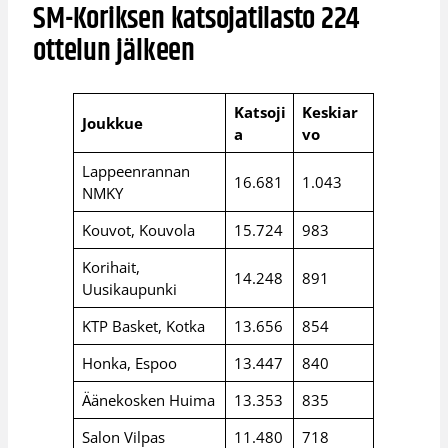
SM-Koriksen katsojatilasto 224
ottelun jälkeen
Katsoji
Keskiar
Joukkue
a
vo
Lappeenrannan
16.681
1.043
NMKY
Kouvot, Kouvola
15.724
983
Korihait,
14.248
891
Uusikaupunki
KTP Basket, Kotka
13.656
854
Honka, Espoo
13.447
840
Äänekosken Huima
13.353
835
Salon Vilpas
11.480
718