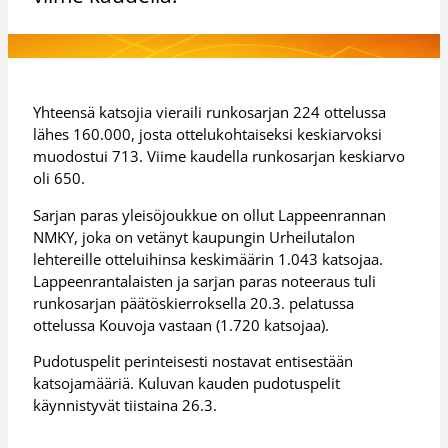
Yhteensä katsojia vieraili runkosarjan 224 ottelussa
lähes 160.000, josta ottelukohtaiseksi keskiarvoksi
muodostui 713. Viime kaudella runkosarjan keskiarvo
oli 650.
Sarjan paras yleisöjoukkue on ollut Lappeenrannan
NMKY, joka on vetänyt kaupungin Urheilutalon
lehtereille otteluihinsa keskimäärin 1.043 katsojaa.
Lappeenrantalaisten ja sarjan paras noteeraus tuli
runkosarjan päätöskierroksella 20.3. pelatussa
ottelussa Kouvoja vastaan (1.720 katsojaa).
Pudotuspelit perinteisesti nostavat entisestään
katsojamääriä. Kuluvan kauden pudotuspelit
käynnistyvät tiistaina 26.3.