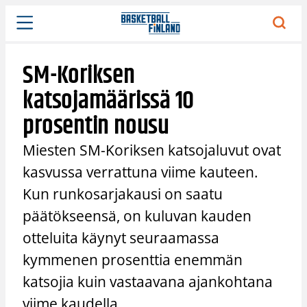
Siirry
sisältöön
SM-Koriksen
katsojamäärissä 10
prosentin nousu
Miesten SM-Koriksen katsojaluvut ovat
kasvussa verrattuna viime kauteen.
Kun runkosarjakausi on saatu
päätökseensä, on kuluvan kauden
otteluita käynyt seuraamassa
kymmenen prosenttia enemmän
katsojia kuin vastaavana ajankohtana
viime kaudella.