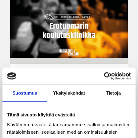
04.08.2026 10:02
Erotuomarit
Kauden 2026-27
erotuomareiden
Suostumus
Yksityiskohdat
Tietoja
koulutusklinikat
Tämä sivusto käyttää evästeitä
Erotuomarin koulutusklinikka on tasoa nostava
Käytämme evästeitä tarjoamamme sisällön ja mainosten
koulutus ja se on tarkoitettu tason 2
räätälöimiseen, sosiaalisen median ominaisuuksien
erotuomareille, jotka ovat aktiivisesti toimineet