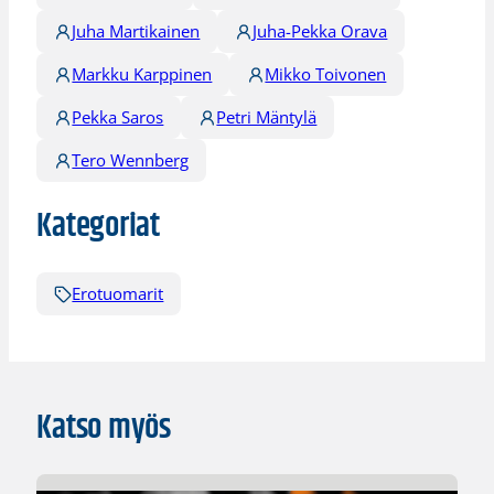
Juha Martikainen
Juha-Pekka Orava
Markku Karppinen
Mikko Toivonen
Pekka Saros
Petri Mäntylä
Tero Wennberg
Kategoriat
Erotuomarit
Katso myös