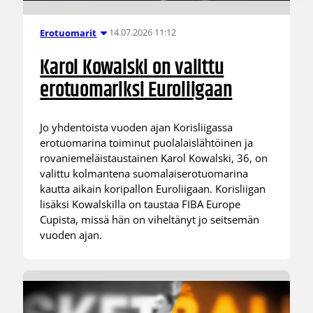
14.07.2026 11:12
Erotuomarit
Karol Kowalski on valittu
erotuomariksi Euroliigaan
Jo yhdentoista vuoden ajan Korisliigassa
erotuomarina toiminut puolalaislähtöinen ja
rovaniemeläistaustainen Karol Kowalski, 36, on
valittu kolmantena suomalaiserotuomarina
kautta aikain koripallon Euroliigaan. Korisliigan
lisäksi Kowalskilla on taustaa FIBA Europe
Cupista, missä hän on viheltänyt jo seitsemän
vuoden ajan.