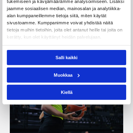
tukemiseen ja kävijämäärämme analysoimiseen. Lisäksi
tason 2 erotuomareina noin vuoden ajan.
jaamme sosiaalisen median, mainosalan ja analytiikka-
Koulutuksen aikana kouluttajat arvioivat
alan kumppaneillemme tietoja siitä, miten käytät
nostetaanko erotuomari tasolle 3. Tason
sivustoamme. Kumppanimme voivat yhdistää näitä
nostoon vaaditaan valmius toimia tason 3
tietoja muihin tietoihin, joita olet antanut heille tai joita on
peleissä ja sääntökokeen suorittaminen
kerätty, kun olet käyttänyt heidän palvelujaan.
hyväksytysti.
Salli kaikki
Muokkaa
Kiellä