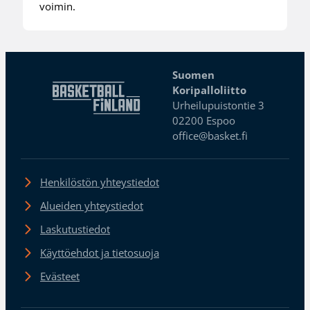
voimin.
Suomen
Koripalloliitto
Urheilupuistontie 3
02200 Espoo
office@basket.fi
Henkilöstön yhteystiedot
Alueiden yhteystiedot
Laskutustiedot
Käyttöehdot ja tietosuoja
Evästeet