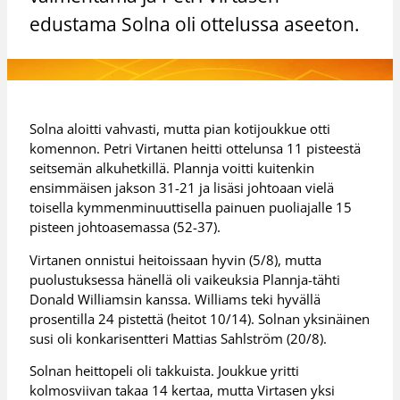
edustama Solna oli ottelussa aseeton.
Solna aloitti vahvasti, mutta pian kotijoukkue otti
komennon. Petri Virtanen heitti ottelunsa 11 pisteestä
seitsemän alkuhetkillä. Plannja voitti kuitenkin
ensimmäisen jakson 31-21 ja lisäsi johtoaan vielä
toisella kymmenminuuttisella painuen puoliajalle 15
pisteen johtoasemassa (52-37).
Virtanen onnistui heitoissaan hyvin (5/8), mutta
puolustuksessa hänellä oli vaikeuksia Plannja-tähti
Donald Williamsin kanssa. Williams teki hyvällä
prosentilla 24 pistettä (heitot 10/14). Solnan yksinäinen
susi oli konkarisentteri Mattias Sahlström (20/8).
Solnan heittopeli oli takkuista. Joukkue yritti
kolmosviivan takaa 14 kertaa, mutta Virtasen yksi