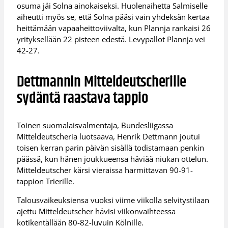
osuma jäi Solna ainokaiseksi. Huolenaihetta Salmiselle
aiheutti myös se, että Solna pääsi vain yhdeksän kertaa
heittämään vapaaheittoviivalta, kun Plannja rankaisi 26
yrityksellään 22 pisteen edestä. Levypallot Plannja vei
42-27.
Dettmannin Mitteldeutscherille
sydäntä raastava tappio
Toinen suomalaisvalmentaja, Bundesliigassa
Mitteldeutscheria luotsaava, Henrik Dettmann joutui
toisen kerran parin päivän sisällä todistamaan penkin
päässä, kun hänen joukkueensa häviää niukan ottelun.
Mitteldeutscher kärsi vieraissa harmittavan 90-91-
tappion Trierille.
Talousvaikeuksiensa vuoksi viime viikolla selvitystilaan
ajettu Mitteldeutscher hävisi viikonvaihteessa
kotikentällään 80-82-luvuin Kölnille.