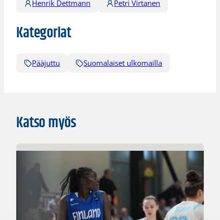
Henrik Dettmann
Petri Virtanen
Kategoriat
Pääjuttu
Suomalaiset ulkomailla
Katso myös