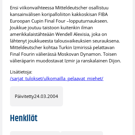
Ensi viikonvaihteessa Mitteldeutscher osallistuu
kansainvälisen koripalloliiton kakkoskisan FIBA
Euroopan Cupin Final Four –lopputurnaukseen.
Joukkue joutuu taistoon kuitenkin ilman
amerikkalaistähteään Wendell Alexisia, joka on
lähtenyt joukkueesta talousvaikeuksien seurauksena.
Mitteldeutscher kohtaa Turkin Izmirissä pelattavan
Final Fourin välierässä Moskovan Dynamon. Toisen
välieräparin muodostavat Izmir ja ranskalainen Dijon.
Lisätietoja:
/sarjat_tulokset/ulkomailla_pelaavat_miehet/
Päivitetty
24.03.2004
Henkilöt