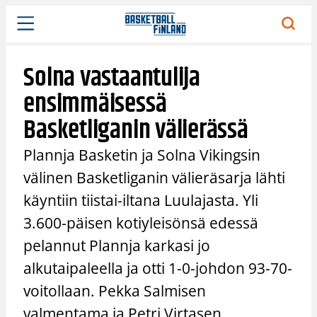
Siirry
sisältöön
Solna vastaantulija
ensimmäisessä
Basketliganin välierässä
Plannja Basketin ja Solna Vikingsin
välinen Basketliganin välieräsarja lähti
käyntiin tiistai-iltana Luulajasta. Yli
3.600-päisen kotiyleisönsä edessä
pelannut Plannja karkasi jo
alkutaipaleella ja otti 1-0-johdon 93-70-
voitollaan. Pekka Salmisen
valmentama ja Petri Virtasen