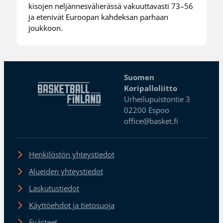
kisojen neljännesvälierässä vakuuttavasti 73–56
ja etenivät Euroopan kahdeksan parhaan
joukkoon.
Suomen
Koripalloliitto
Urheilupuistontie 3
02200 Espoo
office@basket.fi
Henkilöstön yhteystiedot
Alueiden yhteystiedot
Laskutustiedot
Käyttöehdot ja tietosuoja
Evästeet