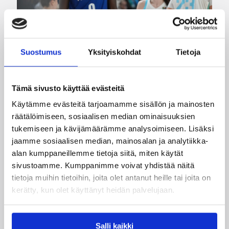
Suostumus
Yksityiskohdat
Tietoja
Tämä sivusto käyttää evästeitä
06.08.2026 09:16
Suomalaiset ulkomailla
Käytämme evästeitä tarjoamamme sisällön ja mainosten
Mystics nousi 20 pisteen takaa
räätälöimiseen, sosiaalisen median ominaisuuksien
voittoon Wingsiä vastaan –
tukemiseen ja kävijämäärämme analysoimiseen. Lisäksi
Kuier viisi pistettä
jaamme sosiaalisen median, mainosalan ja analytiikka-
alan kumppaneillemme tietoja siitä, miten käytät
sivustoamme. Kumppanimme voivat yhdistää näitä
WNBA:ssa Dallas Wings ehti johtaa peliä jo 20
tietoja muihin tietoihin, joita olet antanut heille tai joita on
pistettä, mutta Washington Mystics nousi takaa
kerätty, kun olet käyttänyt heidän palvelujaan.
voittoon 92-96 (59-44). Awak Kuier pelasi
vaihdosta viisi minuuttia tilastoiden viisi pistettä
ja yhden torjunnan.
Salli kaikki