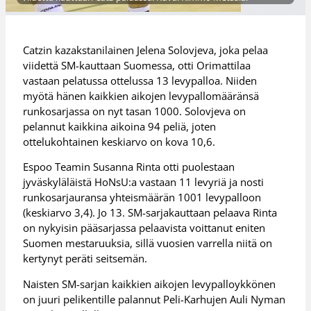
Catzin kazakstanilainen Jelena Solovjeva, joka pelaa
viidettä SM-kauttaan Suomessa, otti Orimattilaa
vastaan pelatussa ottelussa 13 levypalloa. Niiden
myötä hänen kaikkien aikojen levypallomääränsä
runkosarjassa on nyt tasan 1000. Solovjeva on
pelannut kaikkina aikoina 94 peliä, joten
ottelukohtainen keskiarvo on kova 10,6.
Espoo Teamin Susanna Rinta otti puolestaan
jyväskyläläistä HoNsU:a vastaan 11 levyriä ja nosti
runkosarjauransa yhteismäärän 1001 levypalloon
(keskiarvo 3,4). Jo 13. SM-sarjakauttaan pelaava Rinta
on nykyisin pääsarjassa pelaavista voittanut eniten
Suomen mestaruuksia, sillä vuosien varrella niitä on
kertynyt peräti seitsemän.
Naisten SM-sarjan kaikkien aikojen levypalloykkönen
on juuri pelikentille palannut Peli-Karhujen Auli Nyman