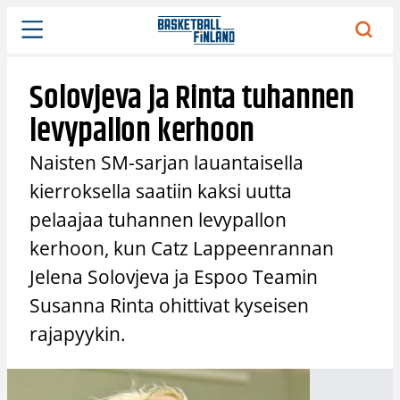
Siirry
sisältöön
Solovjeva ja Rinta tuhannen
levypallon kerhoon
Naisten SM-sarjan lauantaisella
kierroksella saatiin kaksi uutta
pelaajaa tuhannen levypallon
kerhoon, kun Catz Lappeenrannan
Jelena Solovjeva ja Espoo Teamin
Susanna Rinta ohittivat kyseisen
rajapyykin.