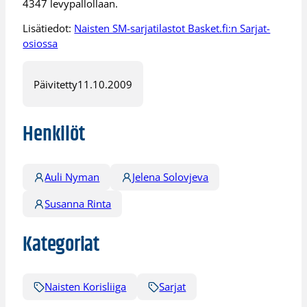
4347 levypallollaan.
Lisätiedot:
Naisten SM-sarjatilastot Basket.fi:n Sarjat-
osiossa
Päivitetty
11.10.2009
Henkilöt
Auli Nyman
Jelena Solovjeva
Susanna Rinta
Kategoriat
Naisten Korisliiga
Sarjat