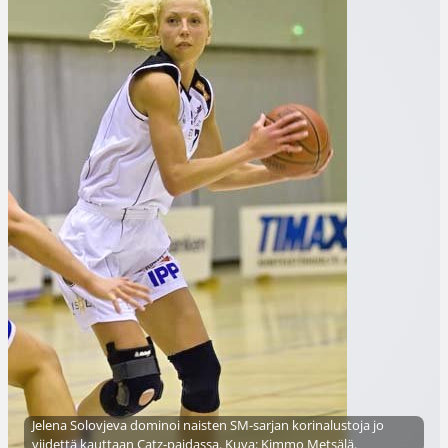
Jelena Solovjeva dominoi naisten SM-sarjan korinalustoja jo
viidettä kauttaan Catz-paidassa. Kuva: Kimmo Metsälä.