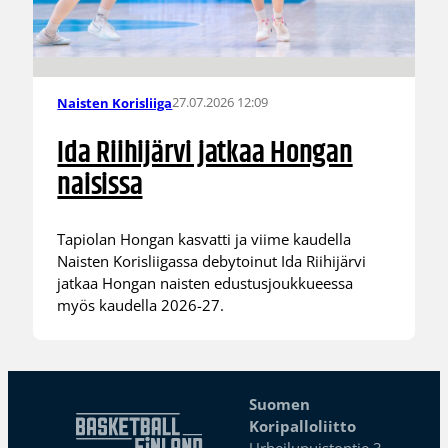
27.07.2026 12:09
Naisten Korisliiga
Ida Riihijärvi jatkaa Hongan
naisissa
Tapiolan Hongan kasvatti ja viime kaudella
Naisten Korisliigassa debytoinut Ida Riihijärvi
jatkaa Hongan naisten edustusjoukkueessa
myös kaudella 2026-27.
Suomen
Koripalloliitto
Urheilupuistontie 3