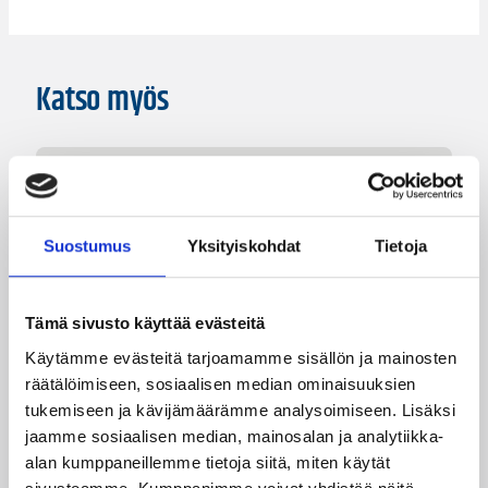
Katso myös
Suostumus
Yksityiskohdat
Tietoja
Tämä sivusto käyttää evästeitä
Käytämme evästeitä tarjoamamme sisällön ja mainosten
räätälöimiseen, sosiaalisen median ominaisuuksien
tukemiseen ja kävijämäärämme analysoimiseen. Lisäksi
07.08.2026 09:14
Naisten Korisliiga
jaamme sosiaalisen median, mainosalan ja analytiikka-
Destiny Brown ja Tapiolan
alan kumppaneillemme tietoja siitä, miten käytät